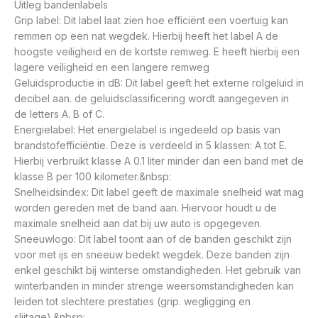
Uitleg bandenlabels
Grip label: Dit label laat zien hoe efficiënt een voertuig kan
remmen op een nat wegdek. Hierbij heeft het label A de
hoogste veiligheid en de kortste remweg. E heeft hierbij een
lagere veiligheid en een langere remweg
Geluidsproductie in dB: Dit label geeft het externe rolgeluid in
decibel aan. de geluidsclassificering wordt aangegeven in
de letters A. B of C.
Energielabel: Het energielabel is ingedeeld op basis van
brandstofefficiëntie. Deze is verdeeld in 5 klassen: A tot E.
Hierbij verbruikt klasse A 0.1 liter minder dan een band met de
klasse B per 100 kilometer.&nbsp:
Snelheidsindex: Dit label geeft de maximale snelheid wat mag
worden gereden met de band aan. Hiervoor houdt u de
maximale snelheid aan dat bij uw auto is opgegeven.
Sneeuwlogo: Dit label toont aan of de banden geschikt zijn
voor met ijs en sneeuw bedekt wegdek. Deze banden zijn
enkel geschikt bij winterse omstandigheden. Het gebruik van
winterbanden in minder strenge weersomstandigheden kan
leiden tot slechtere prestaties (grip. wegligging en
slijtage).&nbsp: