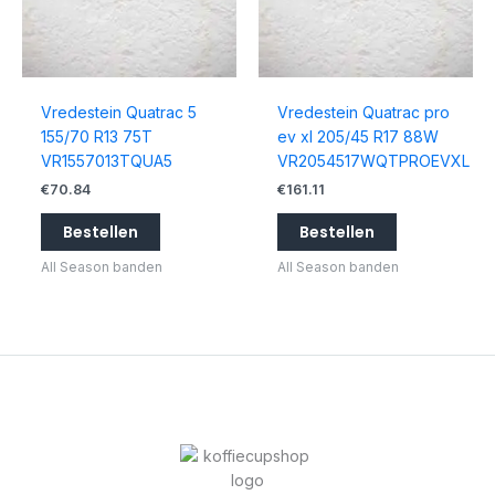
Vredestein Quatrac 5
Vredestein Quatrac pro
155/70 R13 75T
ev xl 205/45 R17 88W
VR1557013TQUA5
VR2054517WQTPROEVXL
€
70.84
€
161.11
Bestellen
Bestellen
All Season banden
All Season banden