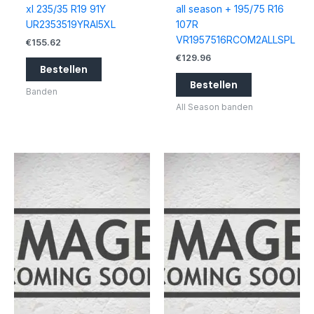
xl 235/35 R19 91Y
all season + 195/75 R16
UR2353519YRAI5XL
107R
VR1957516RCOM2ALLSPL
€
155.62
€
129.96
Bestellen
Bestellen
Banden
All Season banden