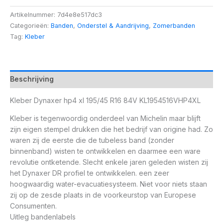
Artikelnummer:
7d4e8e517dc3
Categorieën:
Banden
,
Onderstel & Aandrijving
,
Zomerbanden
Tag:
Kleber
Beschrijving
Kleber Dynaxer hp4 xl 195/45 R16 84V KL1954516VHP4XL
Kleber is tegenwoordig onderdeel van Michelin maar blijft
zijn eigen stempel drukken die het bedrijf van origine had. Zo
waren zij de eerste die de tubeless band (zonder
binnenband) wisten te ontwikkelen en daarmee een ware
revolutie ontketende. Slecht enkele jaren geleden wisten zij
het Dynaxer DR profiel te ontwikkelen. een zeer
hoogwaardig water-evacuatiesysteem. Niet voor niets staan
zij op de zesde plaats in de voorkeurstop van Europese
Consumenten.
Uitleg bandenlabels