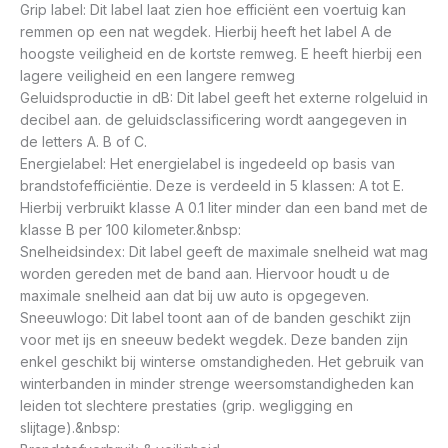
Grip label: Dit label laat zien hoe efficiënt een voertuig kan
remmen op een nat wegdek. Hierbij heeft het label A de
hoogste veiligheid en de kortste remweg. E heeft hierbij een
lagere veiligheid en een langere remweg
Geluidsproductie in dB: Dit label geeft het externe rolgeluid in
decibel aan. de geluidsclassificering wordt aangegeven in
de letters A. B of C.
Energielabel: Het energielabel is ingedeeld op basis van
brandstofefficiëntie. Deze is verdeeld in 5 klassen: A tot E.
Hierbij verbruikt klasse A 0.1 liter minder dan een band met de
klasse B per 100 kilometer.&nbsp:
Snelheidsindex: Dit label geeft de maximale snelheid wat mag
worden gereden met de band aan. Hiervoor houdt u de
maximale snelheid aan dat bij uw auto is opgegeven.
Sneeuwlogo: Dit label toont aan of de banden geschikt zijn
voor met ijs en sneeuw bedekt wegdek. Deze banden zijn
enkel geschikt bij winterse omstandigheden. Het gebruik van
winterbanden in minder strenge weersomstandigheden kan
leiden tot slechtere prestaties (grip. wegligging en
slijtage).&nbsp: