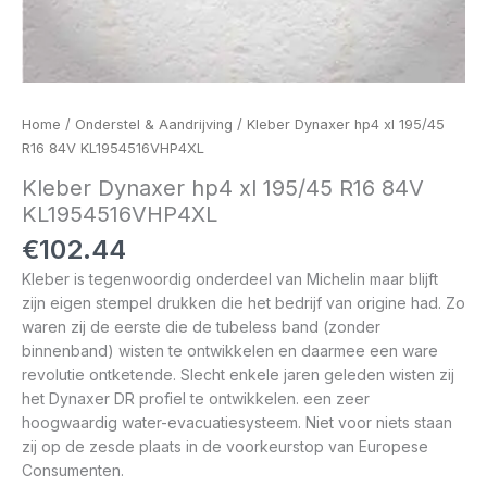
Home
/
Onderstel & Aandrijving
/ Kleber Dynaxer hp4 xl 195/45
R16 84V KL1954516VHP4XL
Kleber Dynaxer hp4 xl 195/45 R16 84V
KL1954516VHP4XL
€
102.44
Kleber is tegenwoordig onderdeel van Michelin maar blijft
zijn eigen stempel drukken die het bedrijf van origine had. Zo
waren zij de eerste die de tubeless band (zonder
binnenband) wisten te ontwikkelen en daarmee een ware
revolutie ontketende. Slecht enkele jaren geleden wisten zij
het Dynaxer DR profiel te ontwikkelen. een zeer
hoogwaardig water-evacuatiesysteem. Niet voor niets staan
zij op de zesde plaats in de voorkeurstop van Europese
Consumenten.