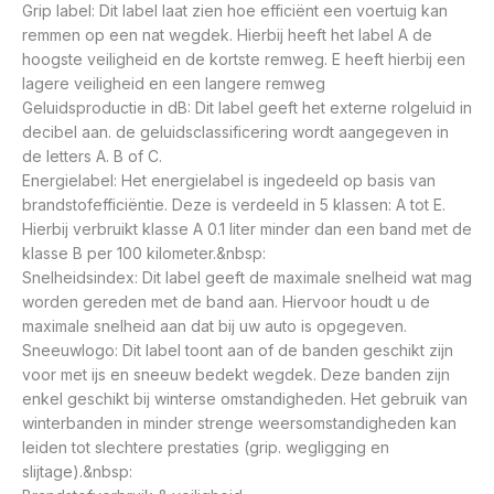
Grip label: Dit label laat zien hoe efficiënt een voertuig kan
remmen op een nat wegdek. Hierbij heeft het label A de
hoogste veiligheid en de kortste remweg. E heeft hierbij een
lagere veiligheid en een langere remweg
Geluidsproductie in dB: Dit label geeft het externe rolgeluid in
decibel aan. de geluidsclassificering wordt aangegeven in
de letters A. B of C.
Energielabel: Het energielabel is ingedeeld op basis van
brandstofefficiëntie. Deze is verdeeld in 5 klassen: A tot E.
Hierbij verbruikt klasse A 0.1 liter minder dan een band met de
klasse B per 100 kilometer.&nbsp:
Snelheidsindex: Dit label geeft de maximale snelheid wat mag
worden gereden met de band aan. Hiervoor houdt u de
maximale snelheid aan dat bij uw auto is opgegeven.
Sneeuwlogo: Dit label toont aan of de banden geschikt zijn
voor met ijs en sneeuw bedekt wegdek. Deze banden zijn
enkel geschikt bij winterse omstandigheden. Het gebruik van
winterbanden in minder strenge weersomstandigheden kan
leiden tot slechtere prestaties (grip. wegligging en
slijtage).&nbsp: