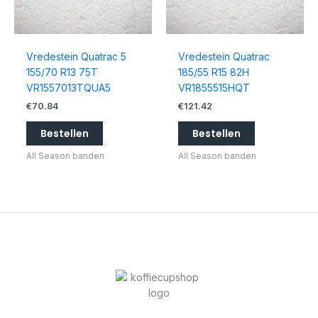
Vredestein Quatrac 5
Vredestein Quatrac
155/70 R13 75T
185/55 R15 82H
VR1557013TQUA5
VR1855515HQT
€
70.84
€
121.42
Bestellen
Bestellen
All Season banden
All Season banden