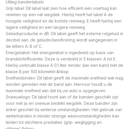
Uitleg bandenlabels
Grip label: Dit label laat zien hoe efficiënt een voertuig kan
remmen op een nat wegdek. Hierbij heeft het label A de
hoogste veiligheid en de kortste remweg. E heeft hierbij een
lagere veiligheid en een langere remweg
Geluidsproductie in dB: Dit label geeft het externe rolgeluid in
decibel aan. de geluidsclassificering wordt aangegeven in
de letters A. B of C.
Energielabel: Het energielabel is ingedeeld op basis van
brandstofefficiëntie. Deze is verdeeld in 5 klassen: A tot E.
Hierbij verbruikt klasse A 0.1 liter minder dan een band met de
klasse B per 100 kilometer.&nbsp:
Snelheidsindex: Dit label geeft de maximale snelheid wat mag
worden gereden met de band aan. Hiervoor houdt u de
maximale snelheid aan dat bij uw auto is opgegeven.
Sneeuwlogo: Dit label toont aan of de banden geschikt zijn
voor met ijs en sneeuw bedekt wegdek. Deze banden zijn
enkel geschikt bij winterse omstandigheden. Het gebruik van
winterbanden in minder strenge weersomstandigheden kan
leiden tot slechtere prestaties (grip. wegligging en
slijtage).&nbsp: