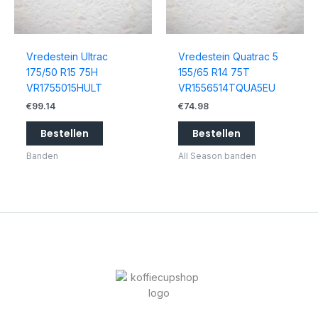
Vredestein Ultrac
Vredestein Quatrac 5
175/50 R15 75H
155/65 R14 75T
VR1755015HULT
VR1556514TQUA5EU
€
99.14
€
74.98
Bestellen
Bestellen
Banden
All Season banden