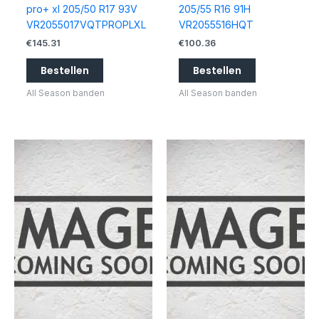
pro+ xl 205/50 R17 93V
205/55 R16 91H
VR2055017VQTPROPLXL
VR2055516HQT
€
145.31
€
100.36
Bestellen
Bestellen
All Season banden
All Season banden