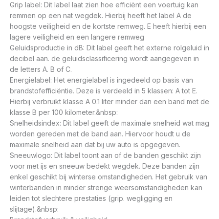
Grip label: Dit label laat zien hoe efficiënt een voertuig kan
remmen op een nat wegdek. Hierbij heeft het label A de
hoogste veiligheid en de kortste remweg. E heeft hierbij een
lagere veiligheid en een langere remweg
Geluidsproductie in dB: Dit label geeft het externe rolgeluid in
decibel aan. de geluidsclassificering wordt aangegeven in
de letters A. B of C.
Energielabel: Het energielabel is ingedeeld op basis van
brandstofefficiëntie. Deze is verdeeld in 5 klassen: A tot E.
Hierbij verbruikt klasse A 0.1 liter minder dan een band met de
klasse B per 100 kilometer.&nbsp:
Snelheidsindex: Dit label geeft de maximale snelheid wat mag
worden gereden met de band aan. Hiervoor houdt u de
maximale snelheid aan dat bij uw auto is opgegeven.
Sneeuwlogo: Dit label toont aan of de banden geschikt zijn
voor met ijs en sneeuw bedekt wegdek. Deze banden zijn
enkel geschikt bij winterse omstandigheden. Het gebruik van
winterbanden in minder strenge weersomstandigheden kan
leiden tot slechtere prestaties (grip. wegligging en
slijtage).&nbsp: