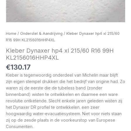
Home
/
Onderstel & Aandrijving
/ Kleber Dynaxer hp4 xl 215/60
R16 99H KL2156016HHP4XL
Kleber Dynaxer hp4 xl 215/60 R16 99H
KL2156016HHP4XL
€
130.17
Kleber is tegenwoordig onderdeel van Michelin maar blijft
zijn eigen stempel drukken die het bedrijf van origine had. Zo
waren zij de eerste die de tubeless band (zonder
binnenband) wisten te ontwikkelen en daarmee een ware
revolutie ontketende. Slecht enkele jaren geleden wisten zij
het Dynaxer DR profiel te ontwikkelen. een zeer
hoogwaardig water-evacuatiesysteem. Niet voor niets staan
zij op de zesde plaats in de voorkeurstop van Europese
Consumenten.