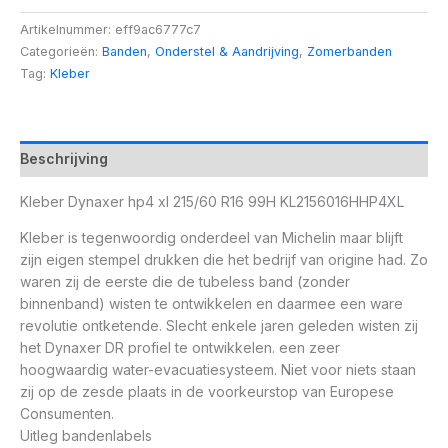
Artikelnummer:
eff9ac6777c7
Categorieën:
Banden
,
Onderstel & Aandrijving
,
Zomerbanden
Tag:
Kleber
Beschrijving
Kleber Dynaxer hp4 xl 215/60 R16 99H KL2156016HHP4XL
Kleber is tegenwoordig onderdeel van Michelin maar blijft
zijn eigen stempel drukken die het bedrijf van origine had. Zo
waren zij de eerste die de tubeless band (zonder
binnenband) wisten te ontwikkelen en daarmee een ware
revolutie ontketende. Slecht enkele jaren geleden wisten zij
het Dynaxer DR profiel te ontwikkelen. een zeer
hoogwaardig water-evacuatiesysteem. Niet voor niets staan
zij op de zesde plaats in de voorkeurstop van Europese
Consumenten.
Uitleg bandenlabels