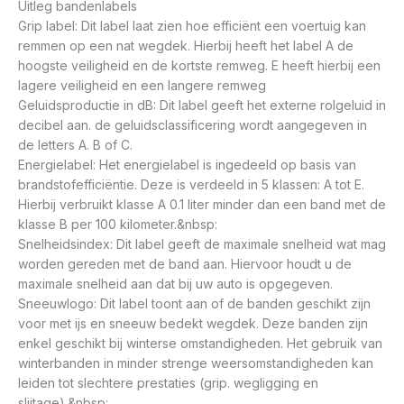
Uitleg bandenlabels
Grip label: Dit label laat zien hoe efficiënt een voertuig kan
remmen op een nat wegdek. Hierbij heeft het label A de
hoogste veiligheid en de kortste remweg. E heeft hierbij een
lagere veiligheid en een langere remweg
Geluidsproductie in dB: Dit label geeft het externe rolgeluid in
decibel aan. de geluidsclassificering wordt aangegeven in
de letters A. B of C.
Energielabel: Het energielabel is ingedeeld op basis van
brandstofefficiëntie. Deze is verdeeld in 5 klassen: A tot E.
Hierbij verbruikt klasse A 0.1 liter minder dan een band met de
klasse B per 100 kilometer.&nbsp:
Snelheidsindex: Dit label geeft de maximale snelheid wat mag
worden gereden met de band aan. Hiervoor houdt u de
maximale snelheid aan dat bij uw auto is opgegeven.
Sneeuwlogo: Dit label toont aan of de banden geschikt zijn
voor met ijs en sneeuw bedekt wegdek. Deze banden zijn
enkel geschikt bij winterse omstandigheden. Het gebruik van
winterbanden in minder strenge weersomstandigheden kan
leiden tot slechtere prestaties (grip. wegligging en
slijtage).&nbsp: