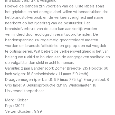
Brandstofverbruik & veiligheid
Hoewel de banden zijn voorzien van de juiste labels zoals
het griplabel en het energielabel. willen wij benadrukken dat
het brandstofverbruik en de verkeersveiligheid met name
neerkomt op het rijgedrag van de bestuurder. Het
brandstofverbruik van de auto kan aanzienlijk worden
verminderd door ecologisch verantwoord te rijden. De
bandenspanning zal regelmatig gecontroleerd moeten
worden om brandstofefficiëntie en grip op een nat wegdek
te optimaliseren. Wat betreft de verkeersveiligheid is het van
belang om u altijd te houden aan de aangegeven snelheid en
de volgafstanden strikt in acht te nemen.
Garantie: 2 jaar Bandensoort: Zomer Breedte: 215 Hoogte: 60
Inch velgen: 16 Snelheidsindex: H (max 210 km/h)
Draagvermogen (per band): 99 (max 775 kg) Energielabel: B
Grip label: A Geluidsproductie dB: 69 Wieldiameter: 16
Universeel toepasbaar
Merk : Kleber
Prijs : 130.17
Verzendkosten : 9.99