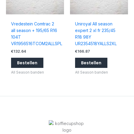
Vredestein Comtrac 2
Uniroyal All season
all season + 195/65 R16
expert 2 xl fr 235/45
104T
R18 98Y
VR1956516TCOM2ALLSPL
UR2354518YALLS2XL
€
132.64
€
166.87
Bestellen
Bestellen
All Season banden
All Season banden