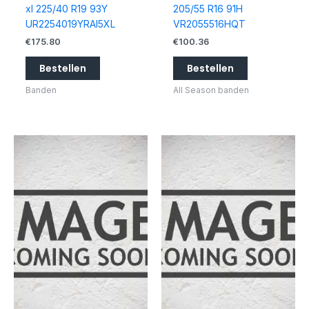
xl 225/40 R19 93Y
205/55 R16 91H
UR2254019YRAI5XL
VR2055516HQT
€
175.80
€
100.36
Bestellen
Bestellen
Banden
All Season banden