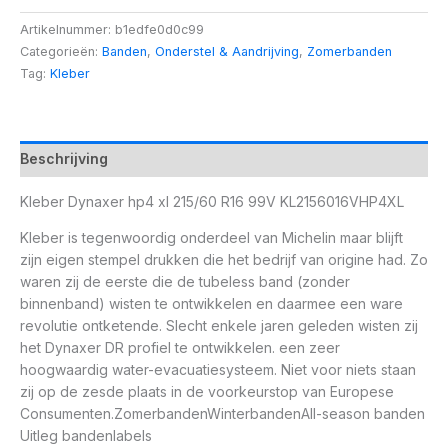
Artikelnummer:
b1edfe0d0c99
Categorieën:
Banden
,
Onderstel & Aandrijving
,
Zomerbanden
Tag:
Kleber
Beschrijving
Kleber Dynaxer hp4 xl 215/60 R16 99V KL2156016VHP4XL
Kleber is tegenwoordig onderdeel van Michelin maar blijft
zijn eigen stempel drukken die het bedrijf van origine had. Zo
waren zij de eerste die de tubeless band (zonder
binnenband) wisten te ontwikkelen en daarmee een ware
revolutie ontketende. Slecht enkele jaren geleden wisten zij
het Dynaxer DR profiel te ontwikkelen. een zeer
hoogwaardig water-evacuatiesysteem. Niet voor niets staan
zij op de zesde plaats in de voorkeurstop van Europese
Consumenten.ZomerbandenWinterbandenAll-season banden
Uitleg bandenlabels