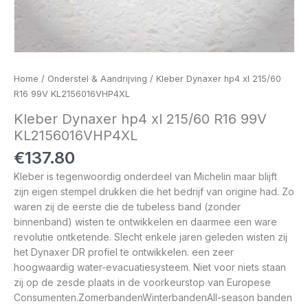
Home
/
Onderstel & Aandrijving
/ Kleber Dynaxer hp4 xl 215/60
R16 99V KL2156016VHP4XL
Kleber Dynaxer hp4 xl 215/60 R16 99V
KL2156016VHP4XL
€
137.80
Kleber is tegenwoordig onderdeel van Michelin maar blijft
zijn eigen stempel drukken die het bedrijf van origine had. Zo
waren zij de eerste die de tubeless band (zonder
binnenband) wisten te ontwikkelen en daarmee een ware
revolutie ontketende. Slecht enkele jaren geleden wisten zij
het Dynaxer DR profiel te ontwikkelen. een zeer
hoogwaardig water-evacuatiesysteem. Niet voor niets staan
zij op de zesde plaats in de voorkeurstop van Europese
Consumenten.ZomerbandenWinterbandenAll-season banden