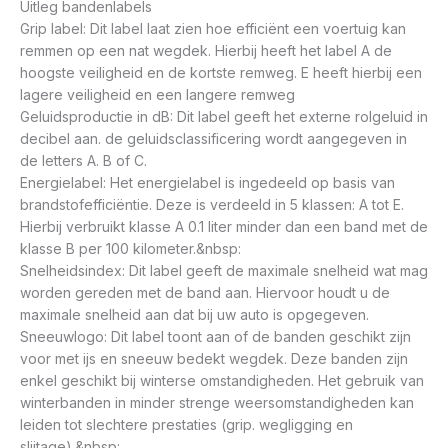
Uitleg bandenlabels
Grip label: Dit label laat zien hoe efficiënt een voertuig kan
remmen op een nat wegdek. Hierbij heeft het label A de
hoogste veiligheid en de kortste remweg. E heeft hierbij een
lagere veiligheid en een langere remweg
Geluidsproductie in dB: Dit label geeft het externe rolgeluid in
decibel aan. de geluidsclassificering wordt aangegeven in
de letters A. B of C.
Energielabel: Het energielabel is ingedeeld op basis van
brandstofefficiëntie. Deze is verdeeld in 5 klassen: A tot E.
Hierbij verbruikt klasse A 0.1 liter minder dan een band met de
klasse B per 100 kilometer.&nbsp:
Snelheidsindex: Dit label geeft de maximale snelheid wat mag
worden gereden met de band aan. Hiervoor houdt u de
maximale snelheid aan dat bij uw auto is opgegeven.
Sneeuwlogo: Dit label toont aan of de banden geschikt zijn
voor met ijs en sneeuw bedekt wegdek. Deze banden zijn
enkel geschikt bij winterse omstandigheden. Het gebruik van
winterbanden in minder strenge weersomstandigheden kan
leiden tot slechtere prestaties (grip. wegligging en
slijtage).&nbsp: