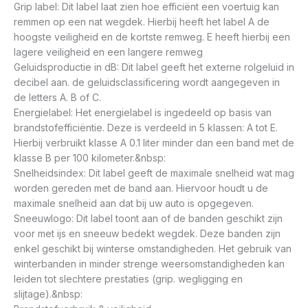
Grip label: Dit label laat zien hoe efficiënt een voertuig kan
remmen op een nat wegdek. Hierbij heeft het label A de
hoogste veiligheid en de kortste remweg. E heeft hierbij een
lagere veiligheid en een langere remweg
Geluidsproductie in dB: Dit label geeft het externe rolgeluid in
decibel aan. de geluidsclassificering wordt aangegeven in
de letters A. B of C.
Energielabel: Het energielabel is ingedeeld op basis van
brandstofefficiëntie. Deze is verdeeld in 5 klassen: A tot E.
Hierbij verbruikt klasse A 0.1 liter minder dan een band met de
klasse B per 100 kilometer.&nbsp:
Snelheidsindex: Dit label geeft de maximale snelheid wat mag
worden gereden met de band aan. Hiervoor houdt u de
maximale snelheid aan dat bij uw auto is opgegeven.
Sneeuwlogo: Dit label toont aan of de banden geschikt zijn
voor met ijs en sneeuw bedekt wegdek. Deze banden zijn
enkel geschikt bij winterse omstandigheden. Het gebruik van
winterbanden in minder strenge weersomstandigheden kan
leiden tot slechtere prestaties (grip. wegligging en
slijtage).&nbsp: