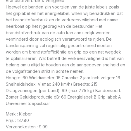
Brandstofverbruik & veiligheid
Hoewel de banden zijn voorzien van de juiste labels zoals
het griplabel en het energielabel. willen wij benadrukken dat
het brandstofverbruik en de verkeersveiligheid met name
neerkomt op het rijgedrag van de bestuurder. Het
brandstofverbruik van de auto kan aanzienlijk worden
verminderd door ecologisch verantwoord te rijden. De
bandenspanning zal regelmatig gecontroleerd moeten
worden om brandstofefficiëntie en grip op een nat wegdek
te optimaliseren. Wat betreft de verkeersveiligheid is het van
belang om u altijd te houden aan de aangegeven snelheid en
de volgafstanden strikt in acht te nemen.
Hoogte: 60 Wieldiameter: 16 Garantie: 2 jaar Inch velgen: 16
Snelheidsindex: V (max 240 km/h) Breedte: 215
Draagvermogen (per band): 99 (max 775 kg) Bandensoort:
Zomer Geluidsproductie dB: 69 Energielabel: B Grip label: A
Universeel toepasbaar
Merk : Kleber
Prijs : 137.80
Verzendkosten : 9.99