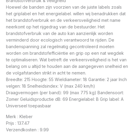
Brandstofverbruik & veiligheid
Hoewel de banden zijn voorzien van de juiste labels zoals
het griplabel en het energielabel. willen wij benadrukken dat
het brandstofverbruik en de verkeersveiligheid met name
neerkomt op het rijgedrag van de bestuurder. Het
brandstofverbruik van de auto kan aanzienlijk worden
verminderd door ecologisch verantwoord te rijden. De
bandenspanning zal regelmatig gecontroleerd moeten
worden om brandstofefficiëntie en grip op een nat wegdek
te optimaliseren. Wat betreft de verkeersveiligheid is het van
belang om u altijd te houden aan de aangegeven snelheid en
de volgafstanden strikt in acht te nemen.
Breedte: 215 Hoogte: 55 Wieldiameter: 18 Garantie: 2 jaar Inch
velgen: 18 Snelheidsindex: V (max 240 km/h)
Draagvermogen (per band): 99 (max 775 kg) Bandensoort:
Zomer Geluidsproductie dB: 69 Energielabel: B Grip label: A
Universeel toepasbaar
Merk : Kleber
Prijs : 137.47
Verzendkosten : 9.99