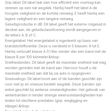
Grip label: Dit label laat zien hoe efficiënt een voertuig kan
remmen op een nat wegdek. Hierbij heeft het label A de
hoogste veiligheid en de kortste remweg. E heeft hierbij een
lagere veiligheid en een langere remweg
Geluidsproductie in dB: Dit label geeft het externe rolgeluid in
decibel aan. de geluidsclassificering wordt aangegeven in
de letters A. B of C.
Energielabel: Het energielabel is ingedeeld op basis van
brandstofefficiëntie. Deze is verdeeld in 5 klassen: A tot E.
Hierbij verbruikt klasse A 0.1 liter minder dan een band met de
klasse B per 100 kilometer.&nbsp:
Snelheidsindex: Dit label geeft de maximale snelheid wat mag
worden gereden met de band aan. Hiervoor houdt u de
maximale snelheid aan dat bij uw auto is opgegeven.
Sneeuwlogo: Dit label toont aan of de banden geschikt zijn
voor met ijs en sneeuw bedekt wegdek. Deze banden zijn
enkel geschikt bij winterse omstandigheden. Het gebruik van
winterbanden in minder strenge weersomstandigheden kan
leiden tot slechtere prestaties (grip. wegligging en
slijtage).&nbsp: