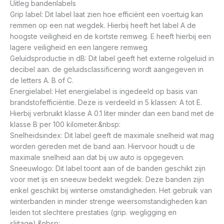
Uitleg bandenlabels
Grip label: Dit label laat zien hoe efficiënt een voertuig kan
remmen op een nat wegdek. Hierbij heeft het label A de
hoogste veiligheid en de kortste remweg. E heeft hierbij een
lagere veiligheid en een langere remweg
Geluidsproductie in dB: Dit label geeft het externe rolgeluid in
decibel aan. de geluidsclassificering wordt aangegeven in
de letters A. B of C.
Energielabel: Het energielabel is ingedeeld op basis van
brandstofefficiëntie. Deze is verdeeld in 5 klassen: A tot E.
Hierbij verbruikt klasse A 0.1 liter minder dan een band met de
klasse B per 100 kilometer.&nbsp:
Snelheidsindex: Dit label geeft de maximale snelheid wat mag
worden gereden met de band aan. Hiervoor houdt u de
maximale snelheid aan dat bij uw auto is opgegeven.
Sneeuwlogo: Dit label toont aan of de banden geschikt zijn
voor met ijs en sneeuw bedekt wegdek. Deze banden zijn
enkel geschikt bij winterse omstandigheden. Het gebruik van
winterbanden in minder strenge weersomstandigheden kan
leiden tot slechtere prestaties (grip. wegligging en
slijtage).&nbsp: