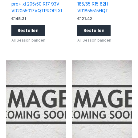
pro+ xl 205/50 R17 93V
185/55 R15 82H
VR2055017VQTPROPLXL
VR1855515HQT
€
145.31
€
121.42
Bestellen
Bestellen
All Season banden
All Season banden