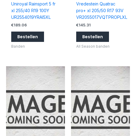
Uniroyal Rainsport 5 fr
Vredestein Quatrac
xl 255/40 R19 100Y
pro+ xl 205/50 R17 93V
UR2554019YRAI5XL
VR2055017VQTPROPLXL
€
189.06
€
145.31
Bestellen
Bestellen
Banden
All Season banden