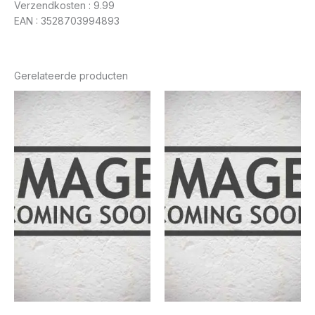
Verzendkosten : 9.99
EAN : 3528703994893
Gerelateerde producten