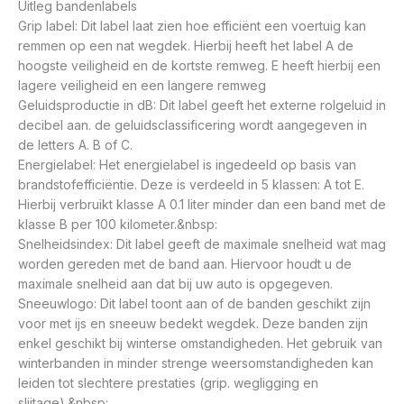
Uitleg bandenlabels
Grip label: Dit label laat zien hoe efficiënt een voertuig kan
remmen op een nat wegdek. Hierbij heeft het label A de
hoogste veiligheid en de kortste remweg. E heeft hierbij een
lagere veiligheid en een langere remweg
Geluidsproductie in dB: Dit label geeft het externe rolgeluid in
decibel aan. de geluidsclassificering wordt aangegeven in
de letters A. B of C.
Energielabel: Het energielabel is ingedeeld op basis van
brandstofefficiëntie. Deze is verdeeld in 5 klassen: A tot E.
Hierbij verbruikt klasse A 0.1 liter minder dan een band met de
klasse B per 100 kilometer.&nbsp:
Snelheidsindex: Dit label geeft de maximale snelheid wat mag
worden gereden met de band aan. Hiervoor houdt u de
maximale snelheid aan dat bij uw auto is opgegeven.
Sneeuwlogo: Dit label toont aan of de banden geschikt zijn
voor met ijs en sneeuw bedekt wegdek. Deze banden zijn
enkel geschikt bij winterse omstandigheden. Het gebruik van
winterbanden in minder strenge weersomstandigheden kan
leiden tot slechtere prestaties (grip. wegligging en
slijtage).&nbsp: