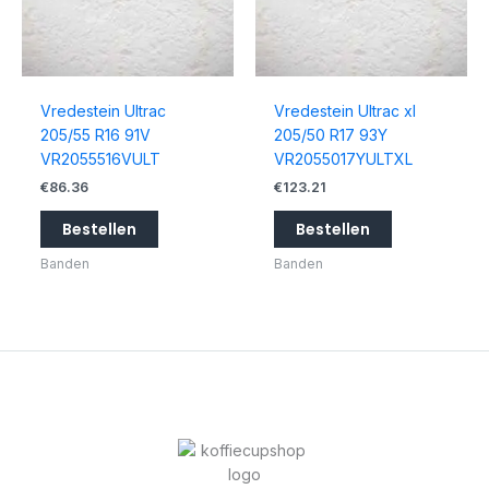
Vredestein Ultrac
Vredestein Ultrac xl
205/55 R16 91V
205/50 R17 93Y
VR2055516VULT
VR2055017YULTXL
€
86.36
€
123.21
Bestellen
Bestellen
Banden
Banden