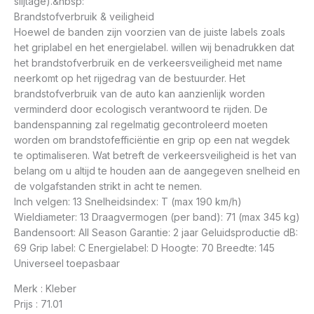
slijtage).&nbsp:
Brandstofverbruik & veiligheid
Hoewel de banden zijn voorzien van de juiste labels zoals
het griplabel en het energielabel. willen wij benadrukken dat
het brandstofverbruik en de verkeersveiligheid met name
neerkomt op het rijgedrag van de bestuurder. Het
brandstofverbruik van de auto kan aanzienlijk worden
verminderd door ecologisch verantwoord te rijden. De
bandenspanning zal regelmatig gecontroleerd moeten
worden om brandstofefficiëntie en grip op een nat wegdek
te optimaliseren. Wat betreft de verkeersveiligheid is het van
belang om u altijd te houden aan de aangegeven snelheid en
de volgafstanden strikt in acht te nemen.
Inch velgen: 13 Snelheidsindex: T (max 190 km/h)
Wieldiameter: 13 Draagvermogen (per band): 71 (max 345 kg)
Bandensoort: All Season Garantie: 2 jaar Geluidsproductie dB:
69 Grip label: C Energielabel: D Hoogte: 70 Breedte: 145
Universeel toepasbaar
Merk : Kleber
Prijs : 71.01