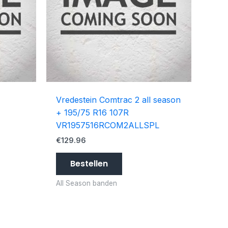
Vredestein Comtrac 2 all season
+ 195/75 R16 107R
VR1957516RCOM2ALLSPL
€
129.96
Bestellen
All Season banden