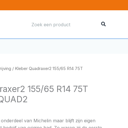
Zoeken
naar:
ijving
/ Kleber Quadraxer2 155/65 R14 75T
raxer2 155/65 R14 75T
TQUAD2
onderdeel van Michelin maar blijft zijn eigen
 bedrijf van origine had. Zo waren zij de eerste