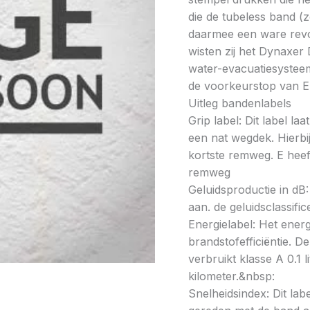
die de tubeless band (
daarmee een ware revol
wisten zij het Dynaxer
water-evacuatiesysteem.
de voorkeurstop van 
Uitleg bandenlabels
Grip label: Dit label l
een nat wegdek. Hierbij
kortste remweg. E heeft
remweg
Geluidsproductie in dB: 
aan. de geluidsclassifi
Energielabel: Het energ
brandstofefficiëntie. De
verbruikt klasse A 0.1 
kilometer.&nbsp:
Snelheidsindex: Dit la