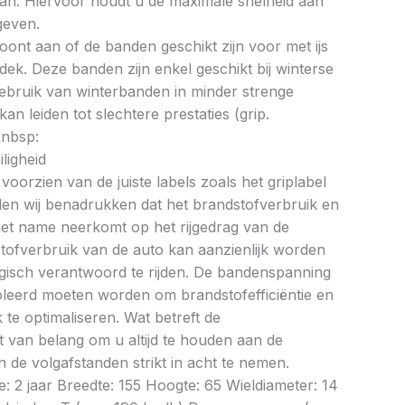
an. Hiervoor houdt u de maximale snelheid aan
geven.
oont aan of de banden geschikt zijn voor met ijs
k. Deze banden zijn enkel geschikt bij winterse
ebruik van winterbanden in minder strenge
 leiden tot slechtere prestaties (grip.
&nbsp:
ligheid
oorzien van de juiste labels zoals het griplabel
illen wij benadrukken dat het brandstofverbruik en
met name neerkomt op het rijgedrag van de
tofverbruik van de auto kan aanzienlijk worden
gisch verantwoord te rijden. De bandenspanning
oleerd moeten worden om brandstofefficiëntie en
te optimaliseren. Wat betreft de
et van belang om u altijd te houden aan de
 de volgafstanden strikt in acht te nemen.
e: 2 jaar Breedte: 155 Hoogte: 65 Wieldiameter: 14