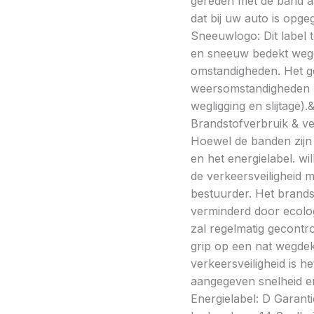
gereden met de band a
dat bij uw auto is opge
Sneeuwlogo: Dit label t
en sneeuw bedekt wegde
omstandigheden. Het g
weersomstandigheden kan
wegligging en slijtage).
Brandstofverbruik & vei
Hoewel de banden zijn v
en het energielabel. w
de verkeersveiligheid 
bestuurder. Het brands
verminderd door ecolo
zal regelmatig gecontr
grip op een nat wegdek 
verkeersveiligheid is h
aangegeven snelheid en
Energielabel: D Garanti