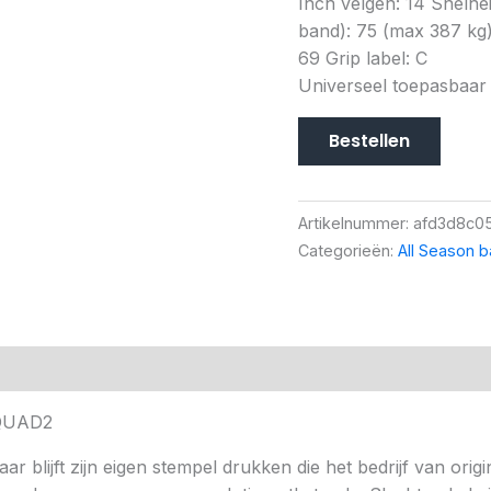
Inch velgen: 14 Snelh
band): 75 (max 387 kg)
69 Grip label: C
Universeel toepasbaar
Bestellen
Artikelnummer:
afd3d8c0
Categorieën:
All Season 
TQUAD2
 blijft zijn eigen stempel drukken die het bedrijf van origi