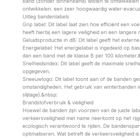
band (zonder binnenband) wisten te ontwikkelen e
ontwikkelen. een zeer hoogwaardig water-evacuat
Uitleg bandenlabels
Grip label: Dit label laat zien hoe efficiënt een 
heeft hierbij een lagere veiligheid en een langer
Geluidsproductie in dB: Dit label geeft het externe
Energielabel: Het energielabel is ingedeeld op basi
dan een band met de klasse B per 100 kilometer.
Snelheidsindex: Dit label geeft de maximale snel
opgegeven.
Sneeuwlogo: Dit label toont aan of de banden ges
omstandigheden. Het gebruik van winterbanden in 
slijtage).&nbsp:
Brandstofverbruik & veiligheid
Hoewel de banden zijn voorzien van de juiste labe
verkeersveiligheid met name neerkomt op het rij
ecologisch verantwoord te rijden. De bandenspan
optimaliseren. Wat betreft de verkeersveiligheid 