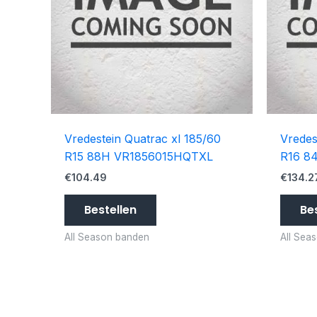
Vredestein Quatrac xl 185/60
Vredes
R15 88H VR1856015HQTXL
R16 8
€
104.49
€
134.2
Bestellen
Be
All Season banden
All Sea