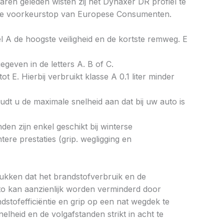
ren geleden wisten zij het Dynaxer DR profiel te
in de voorkeurstop van Europese Consumenten.
bel A de hoogste veiligheid en de kortste remweg. E
gegeven in de letters A. B of C.
ot E. Hierbij verbruikt klasse A 0.1 liter minder
dt u de maximale snelheid aan dat bij uw auto is
en zijn enkel geschikt bij winterse
re prestaties (grip. wegligging en
drukken dat het brandstofverbruik en de
to kan aanzienlijk worden verminderd door
tofefficiëntie en grip op een nat wegdek te
elheid en de volgafstanden strikt in acht te