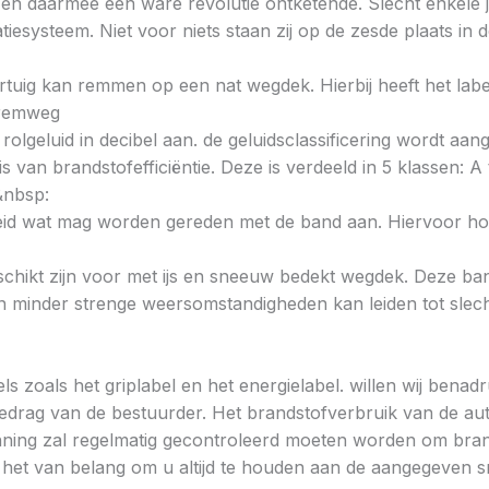
n daarmee een ware revolutie ontketende. Slecht enkele ja
iesysteem. Niet voor niets staan zij op de zesde plaats 
voertuig kan remmen op een nat wegdek. Hierbij heeft het la
e remweg
 rolgeluid in decibel aan. de geluidsclassificering wordt aan
s van brandstofefficiëntie. Deze is verdeeld in 5 klassen: A t
&nbsp:
heid wat mag worden gereden met de band aan. Hiervoor hou
chikt zijn voor met ijs en sneeuw bedekt wegdek. Deze band
minder strenge weersomstandigheden kan leiden tot slechte
ls zoals het griplabel en het energielabel. willen wij bena
gedrag van de bestuurder. Het brandstofverbruik van de au
ning zal regelmatig gecontroleerd moeten worden om brands
is het van belang om u altijd te houden aan de aangegeven sn