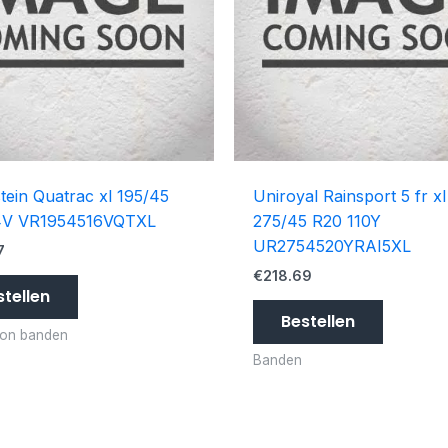
tein Quatrac xl 195/45
Uniroyal Rainsport 5 fr xl
4V VR1954516VQTXL
275/45 R20 110Y
UR2754520YRAI5XL
7
€
218.69
stellen
Bestellen
son banden
Banden