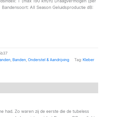
eidsindex: T (max 190 km/h) Draagvermogen (per
 Bandensoort: All Season Geluidsproductie dB:
5b37
banden
,
Banden
,
Onderstel & Aandrijving
Tag:
Kleber
ne had. Zo waren zij de eerste die de tubeless