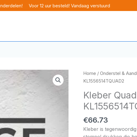
onderdelen!
Voor 12 uur besteld! Vandaag verstuurd
Home
/
Onderstel & Aandr
KL1556514TQUAD2
Kleber Quad
KL1556514
€
66.73
Kleber is tegenwoordig 
stempel drukken die het