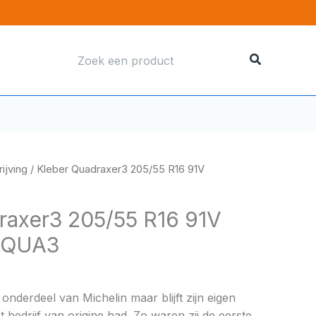
Zoeken
naar:
ijving
/ Kleber Quadraxer3 205/55 R16 91V
raxer3 205/55 R16 91V
VQUA3
onderdeel van Michelin maar blijft zijn eigen
 bedrijf van origine had. Zo waren zij de eerste