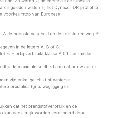
ne had. Zo waren zij de eerste die de tubeless
ren geleden wisten zij het Dynaxer DR profiel te
n de voorkeurstop van Europese
bel A de hoogste veiligheid en de kortste remweg. E
gegeven in de letters A. B of C.
ot E. Hierbij verbruikt klasse A 0.1 liter minder
dt u de maximale snelheid aan dat bij uw auto is
en zijn enkel geschikt bij winterse
re prestaties (grip. wegligging en
drukken dat het brandstofverbruik en de
to kan aanzienlijk worden verminderd door