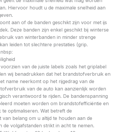
bel geeft de maximale snelheid wat mag worden
an. Hiervoor houdt u de maximale snelheid aan
geven.
oont aan of de banden geschikt zijn voor met ijs
k. Deze banden zijn enkel geschikt bij winterse
ebruik van winterbanden in minder strenge
 leiden tot slechtere prestaties (grip.
&nbsp:
ligheid
oorzien van de juiste labels zoals het griplabel
illen wij benadrukken dat het brandstofverbruik en
met name neerkomt op het rijgedrag van de
tofverbruik van de auto kan aanzienlijk worden
gisch verantwoord te rijden. De bandenspanning
oleerd moeten worden om brandstofefficiëntie en
te optimaliseren. Wat betreft de
et van belang om u altijd te houden aan de
 de volgafstanden strikt in acht te nemen.