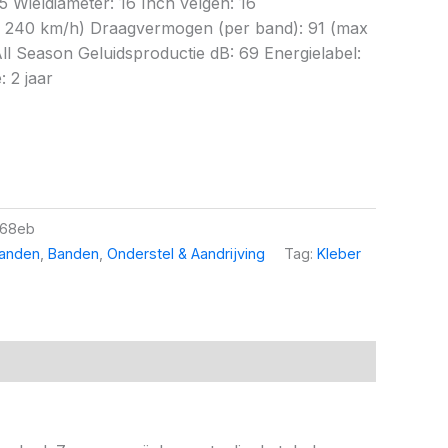
5 Wieldiameter: 16 Inch velgen: 16
x 240 km/h) Draagvermogen (per band): 91 (max
ll Season Geluidsproductie dB: 69 Energielabel:
: 2 jaar
68eb
banden
,
Banden
,
Onderstel & Aandrijving
Tag:
Kleber