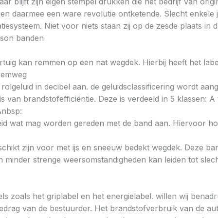
 blijft zijn eigen stempel drukken die het bedrijf van origi
n daarmee een ware revolutie ontketende. Slecht enkele ja
iesysteem. Niet voor niets staan zij op de zesde plaats i
ason banden
voertuig kan remmen op een nat wegdek. Hierbij heeft het la
e remweg
 rolgeluid in decibel aan. de geluidsclassificering wordt aan
s van brandstofefficiëntie. Deze is verdeeld in 5 klassen: A t
&nbsp:
heid wat mag worden gereden met de band aan. Hiervoor hou
chikt zijn voor met ijs en sneeuw bedekt wegdek. Deze band
minder strenge weersomstandigheden kan leiden tot slechte
ls zoals het griplabel en het energielabel. willen wij bena
gedrag van de bestuurder. Het brandstofverbruik van de au