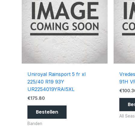
Uniroyal Rainsport 5 fr xl
Vredes
225/40 R19 93Y
91H V
UR2254019YRAI5XL
€
100.3
€
175.80
Be
Bestellen
All Sea
Banden