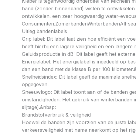
Kleber is tegenwoordig onderdeel van Michelin maar
band (zonder binnenband) wisten te ontwikkelen e
ontwikkelen. een zeer hoogwaardig water-evacuat
Consumenten.ZomerbandenWinterbandenAll-se
Uitleg bandenlabels
Grip label: Dit label laat zien hoe efficiënt een 
heeft hierbij een lagere veiligheid en een langer
Geluidsproductie in dB: Dit label geeft het externe
Energielabel: Het energielabel is ingedeeld op basi
dan een band met de klasse B per 100 kilometer.
Snelheidsindex: Dit label geeft de maximale snel
opgegeven.
Sneeuwlogo: Dit label toont aan of de banden ges
omstandigheden. Het gebruik van winterbanden in 
slijtage).&nbsp:
Brandstofverbruik & veiligheid
Hoewel de banden zijn voorzien van de juiste labe
verkeersveiligheid met name neerkomt op het rij