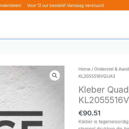
onderdelen!
Voor 12 uur besteld! Vandaag verstuurd
Home
/
Onderstel & Aandr
KL2055516VQUA3
Kleber Quad
KL2055516
€
90.51
Kleber is tegenwoordig 
stempel drukken die het