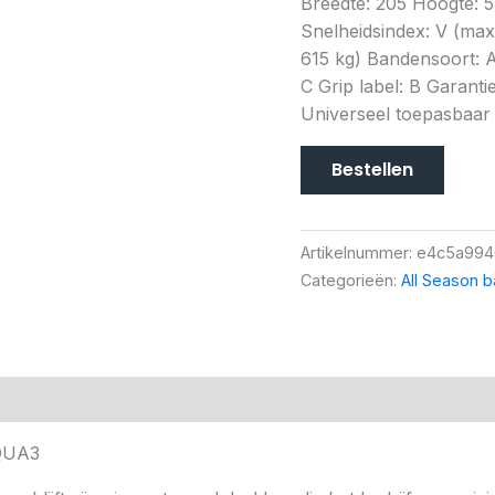
Breedte: 205 Hoogte: 5
Snelheidsindex: V (ma
615 kg) Bandensoort: A
C Grip label: B Garantie
Universeel toepasbaar
Bestellen
Artikelnummer:
e4c5a994
Categorieën:
All Season 
VQUA3