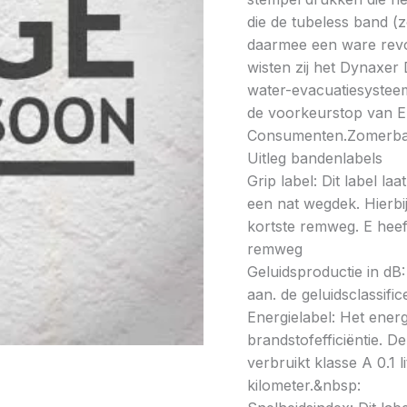
die de tubeless band (
daarmee een ware revol
wisten zij het Dynaxer
water-evacuatiesysteem.
de voorkeurstop van 
Consumenten.Zomerba
Uitleg bandenlabels
Grip label: Dit label l
een nat wegdek. Hierbij
kortste remweg. E heeft
remweg
Geluidsproductie in dB: 
aan. de geluidsclassifi
Energielabel: Het energ
brandstofefficiëntie. De
verbruikt klasse A 0.1 
kilometer.&nbsp: