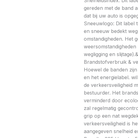
Snelheidsindex: Dit la
gereden met de band a
dat bij uw auto is opge
Sneeuwlogo: Dit label t
en sneeuw bedekt wegde
omstandigheden. Het g
weersomstandigheden kan
wegligging en slijtage).
Brandstofverbruik & vei
Hoewel de banden zijn v
en het energielabel. w
de verkeersveiligheid 
bestuurder. Het brands
verminderd door ecolo
zal regelmatig gecontr
grip op een nat wegdek 
verkeersveiligheid is h
aangegeven snelheid en