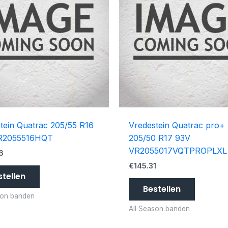
tein Quatrac 205/55 R16
Vredestein Quatrac pro+ 
R2055516HQT
205/50 R17 93V
VR2055017VQTPROPLXL
6
€
145.31
stellen
Bestellen
son banden
All Season banden