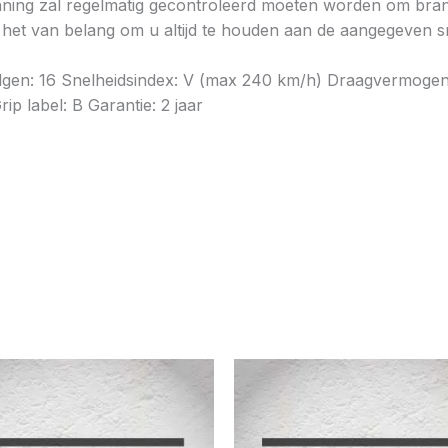
ning zal regelmatig gecontroleerd moeten worden om brands
is het van belang om u altijd te houden aan de aangegeven sn
elgen: 16 Snelheidsindex: V (max 240 km/h) Draagvermogen
p label: B Garantie: 2 jaar