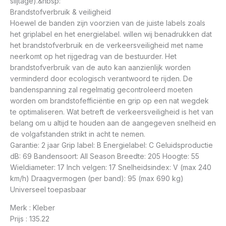
slijtage).&nbsp:
Brandstofverbruik & veiligheid
Hoewel de banden zijn voorzien van de juiste labels zoals
het griplabel en het energielabel. willen wij benadrukken dat
het brandstofverbruik en de verkeersveiligheid met name
neerkomt op het rijgedrag van de bestuurder. Het
brandstofverbruik van de auto kan aanzienlijk worden
verminderd door ecologisch verantwoord te rijden. De
bandenspanning zal regelmatig gecontroleerd moeten
worden om brandstofefficiëntie en grip op een nat wegdek
te optimaliseren. Wat betreft de verkeersveiligheid is het van
belang om u altijd te houden aan de aangegeven snelheid en
de volgafstanden strikt in acht te nemen.
Garantie: 2 jaar Grip label: B Energielabel: C Geluidsproductie
dB: 69 Bandensoort: All Season Breedte: 205 Hoogte: 55
Wieldiameter: 17 Inch velgen: 17 Snelheidsindex: V (max 240
km/h) Draagvermogen (per band): 95 (max 690 kg)
Universeel toepasbaar
Merk : Kleber
Prijs : 135.22