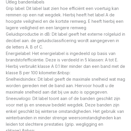
Uitleg bandenlabels
Grip label: Dit label laat zien hoe efficiënt een voertuig kan
remmen op een nat wegdek. Hierbij heeft het label A de
hoogste veiligheid en de kortste remweg. E heeft hierbij een
lagere veiligheid en een langere remweg
Geluidsproductie in dB: Dit label geeft het externe rolgeluid in
decibel aan. de geluidsclassificering wordt aangegeven in
de letters A. B of C.
Energielabel: Het energielabel is ingedeeld op basis van
brandstofefficiëntie. Deze is verdeeld in 5 klassen: A tot E.
Hierbij verbruikt klasse A 0.1 liter minder dan een band met de
klasse B per 100 kilometer.&nbsp:
Snelheidsindex: Dit label geeft de maximale snelheid wat mag
worden gereden met de band aan. Hiervoor houdt u de
maximale snelheid aan dat bij uw auto is opgegeven.
Sneeuwlogo: Dit label toont aan of de banden geschikt zijn
voor met ijs en sneeuw bedekt wegdek. Deze banden zijn
enkel geschikt bij winterse omstandigheden. Het gebruik van
winterbanden in minder strenge weersomstandigheden kan
leiden tot slechtere prestaties (grip. wegligging en
slijtage).&nbsp: