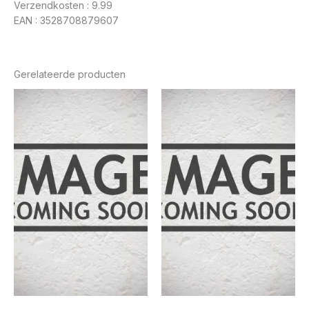
Verzendkosten : 9.99
EAN : 3528708879607
Gerelateerde producten