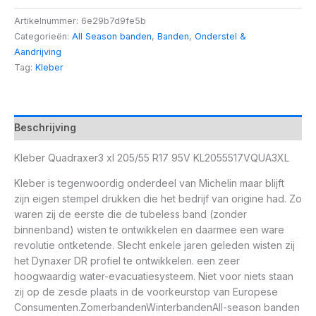
Artikelnummer:
6e29b7d9fe5b
Categorieën:
All Season banden
,
Banden
,
Onderstel &
Aandrijving
Tag:
Kleber
Beschrijving
Kleber Quadraxer3 xl 205/55 R17 95V KL2055517VQUA3XL
Kleber is tegenwoordig onderdeel van Michelin maar blijft
zijn eigen stempel drukken die het bedrijf van origine had. Zo
waren zij de eerste die de tubeless band (zonder
binnenband) wisten te ontwikkelen en daarmee een ware
revolutie ontketende. Slecht enkele jaren geleden wisten zij
het Dynaxer DR profiel te ontwikkelen. een zeer
hoogwaardig water-evacuatiesysteem. Niet voor niets staan
zij op de zesde plaats in de voorkeurstop van Europese
Consumenten.ZomerbandenWinterbandenAll-season banden