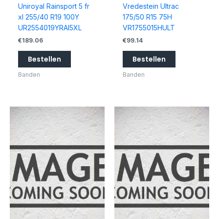
Uniroyal Rainsport 5 fr
Vredestein Ultrac
xl 255/40 R19 100Y
175/50 R15 75H
UR2554019YRAI5XL
VR1755015HULT
€
189.06
€
99.14
Bestellen
Bestellen
Banden
Banden