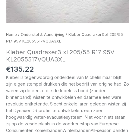
Home
/
Onderstel & Aandrijving
/ Kleber Quadraxer3 xl 205/55
R17 95V KL2055517VQUA3XL
Kleber Quadraxer3 xl 205/55 R17 95V
KL2055517VQUA3XL
€
135.22
Kleber is tegenwoordig onderdeel van Michelin maar blijft
zijn eigen stempel drukken die het bedrijf van origine had. Zo
waren zij de eerste die de tubeless band (zonder
binnenband) wisten te ontwikkelen en daarmee een ware
revolutie ontketende. Slecht enkele jaren geleden wisten zij
het Dynaxer DR profiel te ontwikkelen. een zeer
hoogwaardig water-evacuatiesysteem. Niet voor niets staan
zij op de zesde plaats in de voorkeurstop van Europese
Consumenten.ZomerbandenWinterbandenAll-season banden