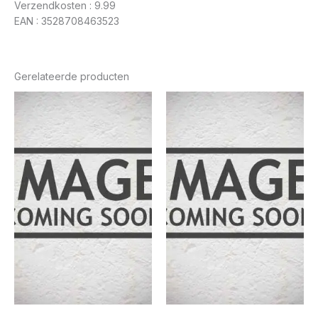
Verzendkosten : 9.99
EAN : 3528708463523
Gerelateerde producten