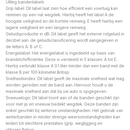
Uitleg bandenlabels
Grip label: Dit label laat zien hoe efficiënt een voertuig kan
remmen op een nat wegdek. Hierbij heeft het label A de
hoogste veiligheid en de kortste remweg. E heeft hierbij een
lagere veiligheid en een langere remweg
Geluidsproductie in dB: Dit label geeft het externe rolgeluid in
decibel aan. de geluidsclassificering wordt aangegeven in
de letters A. B of C.
Energielabel: Het energielabel is ingedeeld op basis van
brandstofefficiëntie. Deze is verdeeld in 5 klassen: A tot E.
Hierbij verbruikt klasse A 0.1 liter minder dan een band met de
klasse B per 100 kilometer.&nbsp:
Snelheidsindex: Dit label geeft de maximale snelheid wat mag
worden gereden met de band aan. Hiervoor houdt u de
maximale snelheid aan dat bij uw auto is opgegeven.
Sneeuwlogo: Dit label toont aan of de banden geschikt zijn
voor met ijs en sneeuw bedekt wegdek. Deze banden zijn
enkel geschikt bij winterse omstandigheden. Het gebruik van
winterbanden in minder strenge weersomstandigheden kan
leiden tot slechtere prestaties (grip. wegligging en
slijtage).&nbsp: