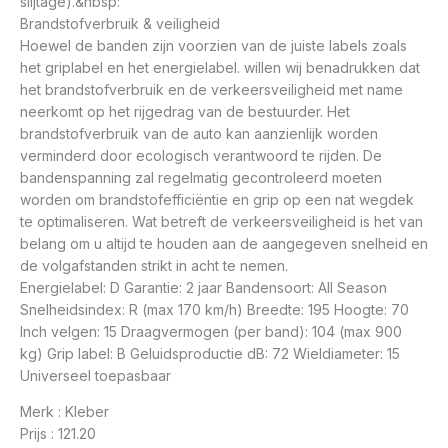
slijtage).&nbsp:
Brandstofverbruik & veiligheid
Hoewel de banden zijn voorzien van de juiste labels zoals
het griplabel en het energielabel. willen wij benadrukken dat
het brandstofverbruik en de verkeersveiligheid met name
neerkomt op het rijgedrag van de bestuurder. Het
brandstofverbruik van de auto kan aanzienlijk worden
verminderd door ecologisch verantwoord te rijden. De
bandenspanning zal regelmatig gecontroleerd moeten
worden om brandstofefficiëntie en grip op een nat wegdek
te optimaliseren. Wat betreft de verkeersveiligheid is het van
belang om u altijd te houden aan de aangegeven snelheid en
de volgafstanden strikt in acht te nemen.
Energielabel: D Garantie: 2 jaar Bandensoort: All Season
Snelheidsindex: R (max 170 km/h) Breedte: 195 Hoogte: 70
Inch velgen: 15 Draagvermogen (per band): 104 (max 900
kg) Grip label: B Geluidsproductie dB: 72 Wieldiameter: 15
Universeel toepasbaar
Merk : Kleber
Prijs : 121.20