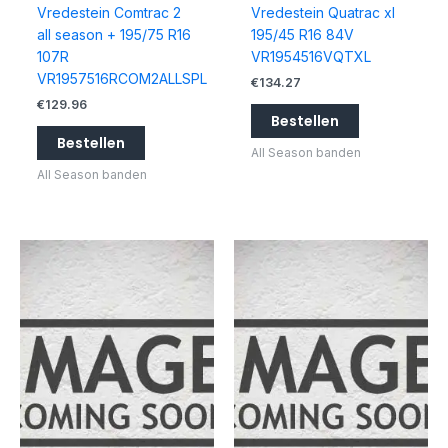
Vredestein Comtrac 2
Vredestein Quatrac xl
all season + 195/75 R16
195/45 R16 84V
107R
VR1954516VQTXL
VR1957516RCOM2ALLSPL
€
134.27
€
129.96
Bestellen
Bestellen
All Season banden
All Season banden