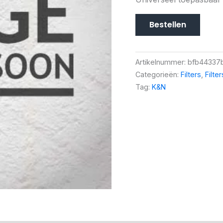
Bestellen
Artikelnummer:
bfb44337
Categorieën:
Filters
,
Filte
Tag:
K&N