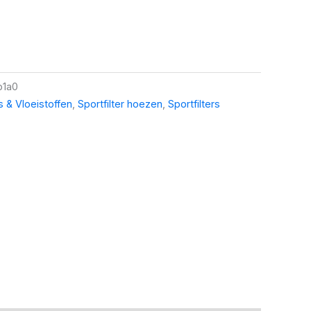
b1a0
rs & Vloeistoffen
,
Sportfilter hoezen
,
Sportfilters