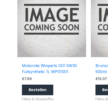
Motorolie Winparts GO! 5W30
Brunox
Fullsynthetic 1L WP01001
500ml
€
7.99
€
13.07
Bestellen
Be
Filters & Vloeistoffen
Filters 