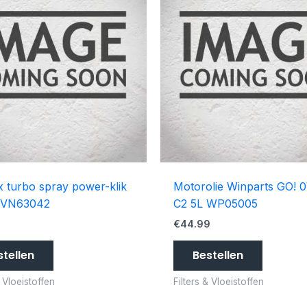
 turbo spray power-klik
Motorolie Winparts GO!
 VN63042
C2 5L WP05005
€
44.99
stellen
Bestellen
& Vloeistoffen
Filters & Vloeistoffen