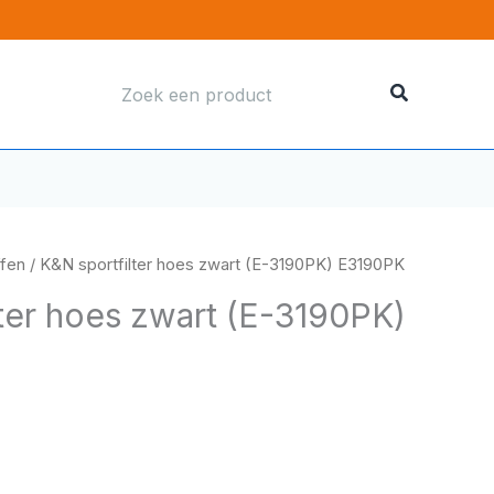
Zoeken
naar:
ffen
/ K&N sportfilter hoes zwart (E-3190PK) E3190PK
lter hoes zwart (E-3190PK)