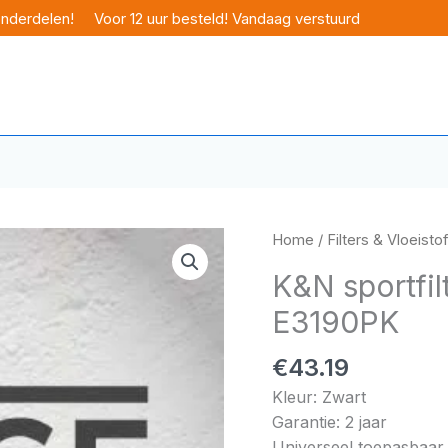
onderdelen!
Voor 12 uur besteld! Vandaag verstuurd
Home
/
Filters & Vloeisto
K&N sportfi
E3190PK
€
43.19
Kleur: Zwart
Garantie: 2 jaar
Universeel toepasbaar