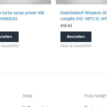
 turbo spray power-klik
Koelvloeistof Winparts G
 VN63042
Longlife G12 -36°C 5L W
€
16.63
stellen
Bestellen
& Vloeistoffen
Filters & Vloeistoffen
Shop
Hulp nodig?