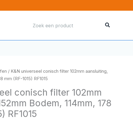
Zoeken
naar:
ffen
/ K&N universeel conisch filter 102mm aansluiting,
8 mm (RF-1015) RF1015
eel conisch filter 102mm
, 152mm Bodem, 114mm, 178
) RF1015