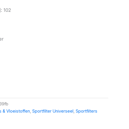
: 102
er
39fb
rs & Vloeistoffen
,
Sportfilter Universeel
,
Sportfilters