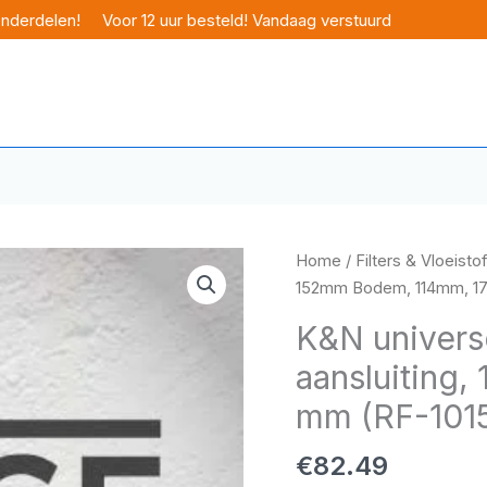
onderdelen!
Voor 12 uur besteld! Vandaag verstuurd
Home
/
Filters & Vloeisto
152mm Bodem, 114mm, 17
K&N univers
aansluiting
mm (RF-1015
€
82.49