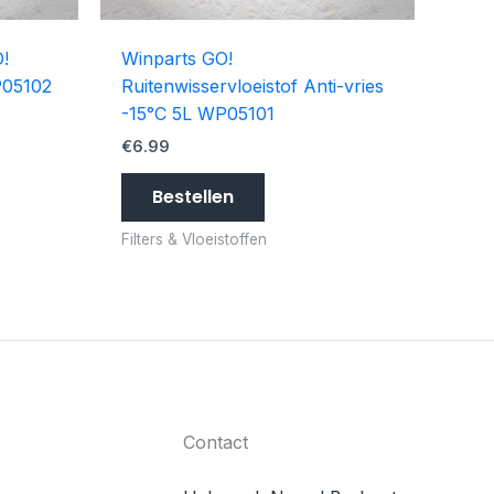
O!
Winparts GO!
P05102
Ruitenwisservloeistof Anti-vries
-15°C 5L WP05101
€
6.99
Bestellen
Filters & Vloeistoffen
Contact