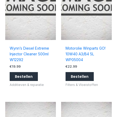
Wynn’s Diesel Extreme
Motorolie Winparts GO!
Injector Cleaner 500ml
10W40 A3/B4 5L
W12292
WP05004
€
19.99
€
22.99
Bestellen
Bestellen
Additieven & reparatie
Filters & Vloeistoffen