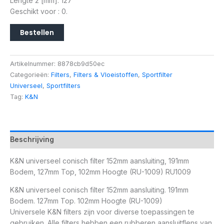
Lengte 2 [mm]: 127
Geschikt voor : 0.
Bestellen
Artikelnummer:
8878cb9d50ec
Categorieën:
Filters
,
Filters & Vloeistoffen
,
Sportfilter
Universeel
,
Sportfilters
Tag:
K&N
Beschrijving
K&N universeel conisch filter 152mm aansluiting, 191mm
Bodem, 127mm Top, 102mm Hoogte (RU-1009) RU1009
K&N universeel conisch filter 152mm aansluiting. 191mm
Bodem. 127mm Top. 102mm Hoogte (RU-1009)
Universele K&N filters zijn voor diverse toepassingen te
gebruiken. Alle filters hebben een rubberen aansluitflens van