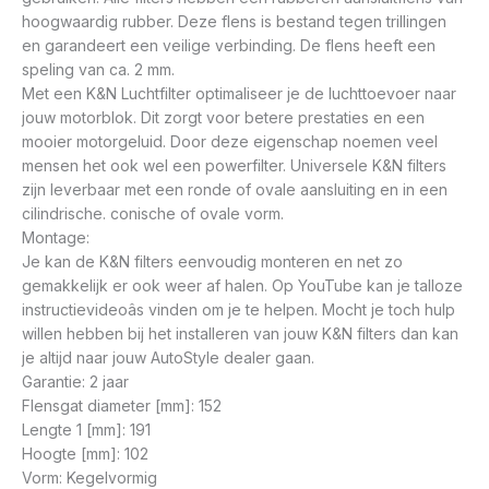
hoogwaardig rubber. Deze flens is bestand tegen trillingen
en garandeert een veilige verbinding. De flens heeft een
speling van ca. 2 mm.
Met een K&N Luchtfilter optimaliseer je de luchttoevoer naar
jouw motorblok. Dit zorgt voor betere prestaties en een
mooier motorgeluid. Door deze eigenschap noemen veel
mensen het ook wel een powerfilter. Universele K&N filters
zijn leverbaar met een ronde of ovale aansluiting en in een
cilindrische. conische of ovale vorm.
Montage:
Je kan de K&N filters eenvoudig monteren en net zo
gemakkelijk er ook weer af halen. Op YouTube kan je talloze
instructievideoâs vinden om je te helpen. Mocht je toch hulp
willen hebben bij het installeren van jouw K&N filters dan kan
je altijd naar jouw AutoStyle dealer gaan.
Garantie: 2 jaar
Flensgat diameter [mm]: 152
Lengte 1 [mm]: 191
Hoogte [mm]: 102
Vorm: Kegelvormig