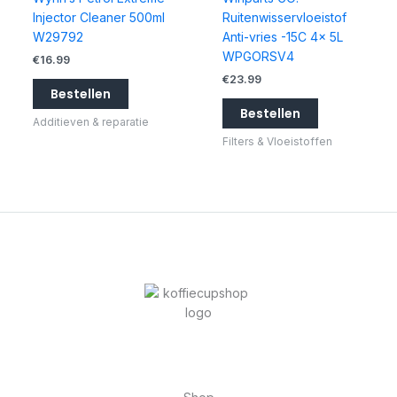
Injector Cleaner 500ml
Ruitenwisservloeistof
W29792
Anti-vries -15C 4x 5L
WPGORSV4
€
16.99
€
23.99
Bestellen
Bestellen
Additieven & reparatie
Filters & Vloeistoffen