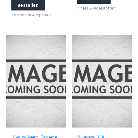
Bestellen
Filters & Vloeistoffen
Additieven & reparatie
Wynn’s Petrol Extreme
Winparts GO!