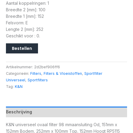
Aantal koppelringen: 1
Breedte 2 [mm]: 100
Breedte 1 [mm]: 152
Felsvorm: E
Lengte 2 [mm]: 252
Geschikt voor : 0.
Bestellen
Artikelnummer:
2d2bef906ff6
Categorieën:
Filters
,
Filters & Vloeistoffen
,
Sportfilter
Universeel
,
Sportfilters
Tag:
K&N
Beschrijving
K&N universeel ovaal filter 98 mmaansluiting Od, 151mm x
152mm Bodem, 252mm x 100mm Top, 152mm Hoogt RP5115