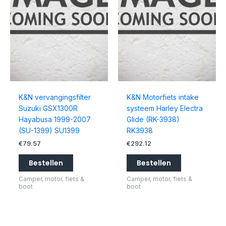
K&N vervangingsfilter
K&N Motorfiets intake
Suzuki GSX1300R
systeem Harley Electra
Hayabusa 1999-2007
Glide (RK-3938)
(SU-1399) SU1399
RK3938
€
79.57
€
292.12
Bestellen
Bestellen
Camper, motor, fiets &
Camper, motor, fiets &
boot
boot