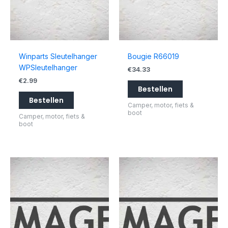
Winparts Sleutelhanger
Bougie R66019
WPSleutelhanger
€
34.33
€
2.99
Bestellen
Bestellen
Camper, motor, fiets &
boot
Camper, motor, fiets &
boot