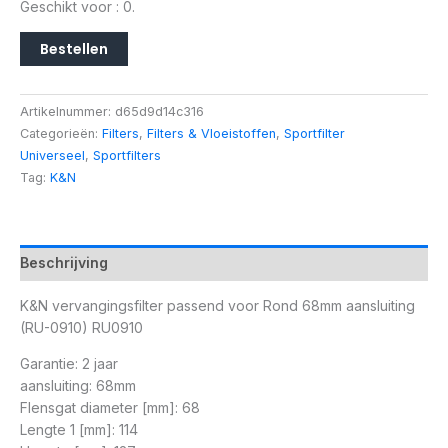
Geschikt voor : 0.
Bestellen
Artikelnummer:
d65d9d14c316
Categorieën:
Filters
,
Filters & Vloeistoffen
,
Sportfilter
Universeel
,
Sportfilters
Tag:
K&N
Beschrijving
K&N vervangingsfilter passend voor Rond 68mm aansluiting
(RU-0910) RU0910
Garantie: 2 jaar
aansluiting: 68mm
Flensgat diameter [mm]: 68
Lengte 1 [mm]: 114