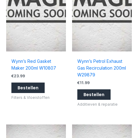
Wynn’s Red Gasket
Wynn’s Petrol Exhaust
Maker 200ml W10807
Gas Recirculation 200ml
W29879
€
23.99
€
11.99
Bestellen
Bestellen
Filters & Vloeistoffen
Additieven & reparatie