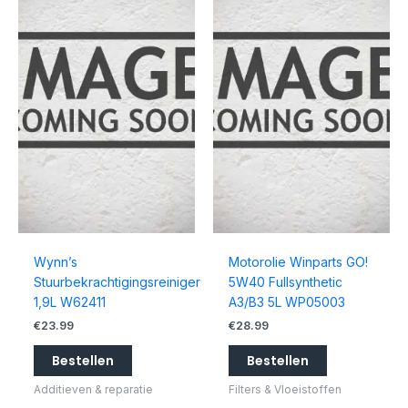
Wynn’s
Motorolie Winparts GO!
Stuurbekrachtigingsreiniger
5W40 Fullsynthetic
1,9L W62411
A3/B3 5L WP05003
€
23.99
€
28.99
Bestellen
Bestellen
Additieven & reparatie
Filters & Vloeistoffen