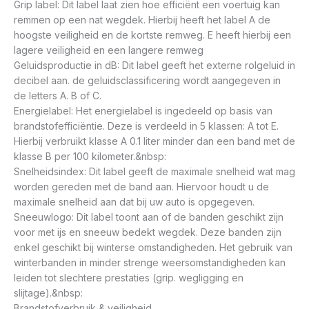
Grip label: Dit label laat zien hoe efficiënt een voertuig kan
remmen op een nat wegdek. Hierbij heeft het label A de
hoogste veiligheid en de kortste remweg. E heeft hierbij een
lagere veiligheid en een langere remweg
Geluidsproductie in dB: Dit label geeft het externe rolgeluid in
decibel aan. de geluidsclassificering wordt aangegeven in
de letters A. B of C.
Energielabel: Het energielabel is ingedeeld op basis van
brandstofefficiëntie. Deze is verdeeld in 5 klassen: A tot E.
Hierbij verbruikt klasse A 0.1 liter minder dan een band met de
klasse B per 100 kilometer.&nbsp:
Snelheidsindex: Dit label geeft de maximale snelheid wat mag
worden gereden met de band aan. Hiervoor houdt u de
maximale snelheid aan dat bij uw auto is opgegeven.
Sneeuwlogo: Dit label toont aan of de banden geschikt zijn
voor met ijs en sneeuw bedekt wegdek. Deze banden zijn
enkel geschikt bij winterse omstandigheden. Het gebruik van
winterbanden in minder strenge weersomstandigheden kan
leiden tot slechtere prestaties (grip. wegligging en
slijtage).&nbsp:
Brandstofverbruik & veiligheid