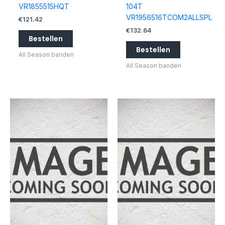
VR1855515HQT
104T
VR1956516TCOM2ALLSPL
€
121.42
€
132.64
Bestellen
Bestellen
All Season banden
All Season banden