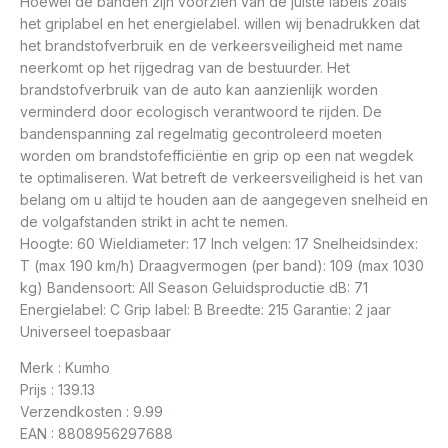
Hoewel de banden zijn voorzien van de juiste labels zoals
het griplabel en het energielabel. willen wij benadrukken dat
het brandstofverbruik en de verkeersveiligheid met name
neerkomt op het rijgedrag van de bestuurder. Het
brandstofverbruik van de auto kan aanzienlijk worden
verminderd door ecologisch verantwoord te rijden. De
bandenspanning zal regelmatig gecontroleerd moeten
worden om brandstofefficiëntie en grip op een nat wegdek
te optimaliseren. Wat betreft de verkeersveiligheid is het van
belang om u altijd te houden aan de aangegeven snelheid en
de volgafstanden strikt in acht te nemen.
Hoogte: 60 Wieldiameter: 17 Inch velgen: 17 Snelheidsindex:
T (max 190 km/h) Draagvermogen (per band): 109 (max 1030
kg) Bandensoort: All Season Geluidsproductie dB: 71
Energielabel: C Grip label: B Breedte: 215 Garantie: 2 jaar
Universeel toepasbaar
Merk : Kumho
Prijs : 139.13
Verzendkosten : 9.99
EAN : 8808956297688