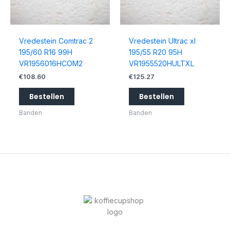
Vredestein Comtrac 2
Vredestein Ultrac xl
195/60 R16 99H
195/55 R20 95H
VR1956016HCOM2
VR1955520HULTXL
€
108.60
€
125.27
Bestellen
Bestellen
Banden
Banden