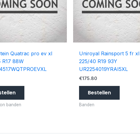
tein Quatrac pro ev xl
Uniroyal Rainsport 5 fr xl
5 R17 88W
225/40 R19 93Y
54517WQTPROEVXL
UR2254019YRAI5XL
€
175.80
stellen
Bestellen
son banden
Banden