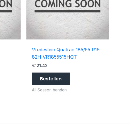
Vredestein Quatrac 185/55 R15
82H VR1855515HQT
€
121.42
Bestellen
All Season banden