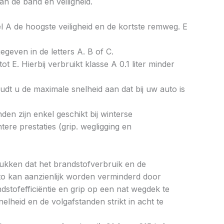
an de band en veiligheid.
bel A de hoogste veiligheid en de kortste remweg. E
gegeven in de letters A. B of C.
ot E. Hierbij verbruikt klasse A 0.1 liter minder
dt u de maximale snelheid aan dat bij uw auto is
en zijn enkel geschikt bij winterse
re prestaties (grip. wegligging en
drukken dat het brandstofverbruik en de
to kan aanzienlijk worden verminderd door
tofefficiëntie en grip op een nat wegdek te
elheid en de volgafstanden strikt in acht te