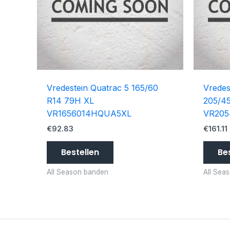
Vredestein Quatrac 5 165/60
Vredes
R14 79H XL
205/4
VR1656014HQUA5XL
VR20
€
92.83
€
161.11
Bestellen
Be
All Season banden
All Sea