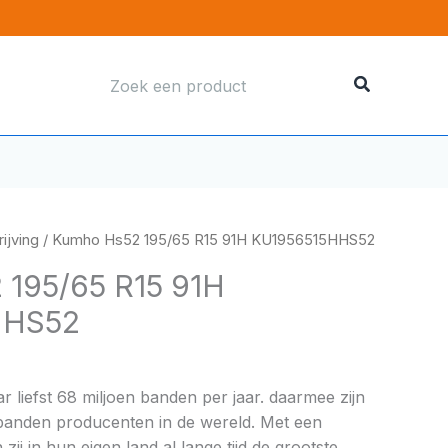
Zoeken
naar:
ijving
/ Kumho Hs52 195/65 R15 91H KU1956515HHS52
 195/65 R15 91H
HHS52
liefst 68 miljoen banden per jaar. daarmee zijn
 banden producenten in de wereld. Met een
zij in hun eigen land al lange tijd de grootste