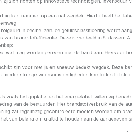
zij zich richten op innovatieve technologiën. levensduur v
voertuig kan remmen op een nat wegdek. Hierbij heeft het la
e remweg
 rolgeluid in decibel aan. de geluidsclassificering wordt aan
s van brandstofefficiëntie. Deze is verdeeld in 5 klassen: A t
&nbsp:
heid wat mag worden gereden met de band aan. Hiervoor hou
chikt zijn voor met ijs en sneeuw bedekt wegdek. Deze band
minder strenge weersomstandigheden kan leiden tot slechte
ls zoals het griplabel en het energielabel. willen wij bena
gedrag van de bestuurder. Het brandstofverbruik van de au
ning zal regelmatig gecontroleerd moeten worden om brands
is het van belang om u altijd te houden aan de aangegeven sn