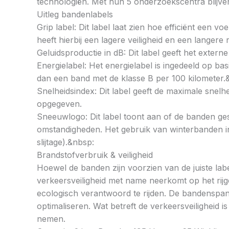
technologiën. Met hun 5 onderzoekscentra blijven 
Uitleg bandenlabels
Grip label: Dit label laat zien hoe efficiënt een 
heeft hierbij een lagere veiligheid en een langer
Geluidsproductie in dB: Dit label geeft het externe
Energielabel: Het energielabel is ingedeeld op basi
dan een band met de klasse B per 100 kilometer.
Snelheidsindex: Dit label geeft de maximale snel
opgegeven.
Sneeuwlogo: Dit label toont aan of de banden ges
omstandigheden. Het gebruik van winterbanden in 
slijtage).&nbsp:
Brandstofverbruik & veiligheid
Hoewel de banden zijn voorzien van de juiste labe
verkeersveiligheid met name neerkomt op het rij
ecologisch verantwoord te rijden. De bandenspan
optimaliseren. Wat betreft de verkeersveiligheid 
nemen.