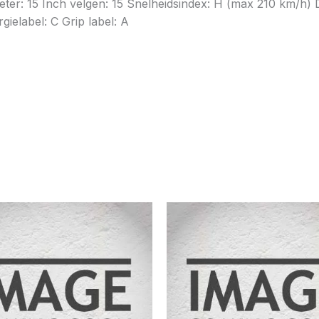
meter: 15 Inch velgen: 15 Snelheidsindex: H (max 210 km/h
ielabel: C Grip label: A