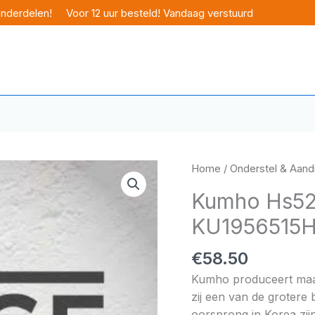
onderdelen!
Voor 12 uur besteld! Vandaag verstuurd
Home
/
Onderstel & Aandr
Kumho Hs52
KU1956515
€
58.50
Kumho produceert maar 
zij een van de grotere
oorsprong in Korea zijn 