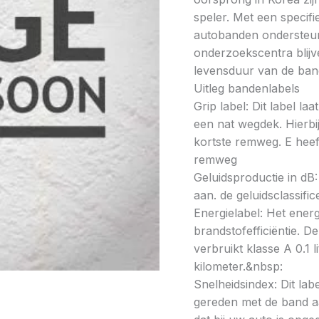
speler. Met een specif
autobanden ondersteun
onderzoekscentra blijve
levensduur van de band
Uitleg bandenlabels
Grip label: Dit label l
een nat wegdek. Hierbij
kortste remweg. E heeft
remweg
Geluidsproductie in dB: 
aan. de geluidsclassifi
Energielabel: Het energ
brandstofefficiëntie. De
verbruikt klasse A 0.1 
kilometer.&nbsp:
Snelheidsindex: Dit la
gereden met de band a