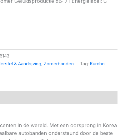
omer Geluidsproductie dB: 71 Energielabel: C
6143
erstel & Aandrijving
,
Zomerbanden
Tag:
Kumho
ucenten in de wereld. Met een oorsprong in Korea
 betaalbare autobanden ondersteund door de beste