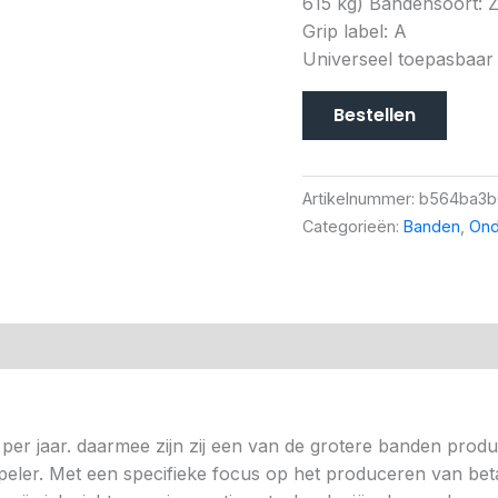
615 kg) Bandensoort: Z
Grip label: A
Universeel toepasbaar
Bestellen
Artikelnummer:
b564ba3b
Categorieën:
Banden
,
Ond
per jaar. daarmee zijn zij een van de grotere banden prod
ste speler. Met een specifieke focus op het produceren van