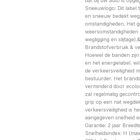
dat bij uw auto is opge
Sneeuwlogo: Dit label t
en sneeuw bedekt wegde
omstandigheden. Het g
weersomstandigheden kan
wegligging en slijtage).
Brandstofverbruik & vei
Hoewel de banden zijn v
en het energielabel. w
de verkeersveiligheid 
bestuurder. Het brands
verminderd door ecolo
zal regelmatig gecontr
grip op een nat wegdek 
verkeersveiligheid is h
aangegeven snelheid en
Garantie: 2 jaar Breedt
Snelheidsindex: H (ma