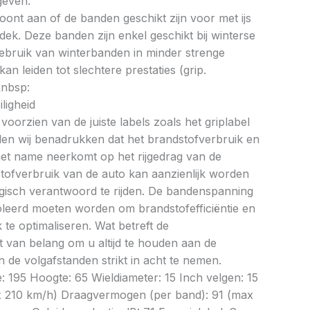
geven.
oont aan of de banden geschikt zijn voor met ijs
k. Deze banden zijn enkel geschikt bij winterse
ebruik van winterbanden in minder strenge
 leiden tot slechtere prestaties (grip.
&nbsp:
ligheid
oorzien van de juiste labels zoals het griplabel
illen wij benadrukken dat het brandstofverbruik en
met name neerkomt op het rijgedrag van de
tofverbruik van de auto kan aanzienlijk worden
gisch verantwoord te rijden. De bandenspanning
oleerd moeten worden om brandstofefficiëntie en
te optimaliseren. Wat betreft de
et van belang om u altijd te houden aan de
 de volgafstanden strikt in acht te nemen.
e: 195 Hoogte: 65 Wieldiameter: 15 Inch velgen: 15
x 210 km/h) Draagvermogen (per band): 91 (max