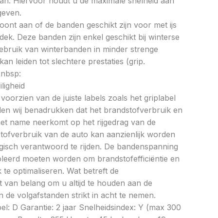
an. Hiervoor houdt u de maximale snelheid aan
geven.
oont aan of de banden geschikt zijn voor met ijs
k. Deze banden zijn enkel geschikt bij winterse
ebruik van winterbanden in minder strenge
 leiden tot slechtere prestaties (grip.
&nbsp:
ligheid
oorzien van de juiste labels zoals het griplabel
illen wij benadrukken dat het brandstofverbruik en
met name neerkomt op het rijgedrag van de
tofverbruik van de auto kan aanzienlijk worden
gisch verantwoord te rijden. De bandenspanning
oleerd moeten worden om brandstofefficiëntie en
te optimaliseren. Wat betreft de
et van belang om u altijd te houden aan de
 de volgafstanden strikt in acht te nemen.
bel: D Garantie: 2 jaar Snelheidsindex: Y (max 300