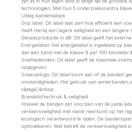
zijn zij in hun eigen land al lange tijd de groot
technologiën. Met hun 5 onderzoekscentra blijven 
Uitleg bandenlabels
Grip label: Dit label laat zien hoe efficiënt een 
heeft hierbij een lagere veiligheid en een langer
Geluidsproductie in dB: Dit label geeft het externe
Energielabel: Het energielabel is ingedeeld op basi
dan een band met de klasse B per 100 kilometer.
Snelheidsindex: Dit label geeft de maximale snel
opgegeven.
Sneeuwlogo: Dit label toont aan of de banden ges
omstandigheden. Het gebruik van winterbanden in 
slijtage).&nbsp:
Brandstofverbruik & veiligheid
Hoewel de banden zijn voorzien van de juiste labe
verkeersveiligheid met name neerkomt op het rij
ecologisch verantwoord te rijden. De bandenspan
optimaliseren. Wat betreft de verkeersveiligheid 