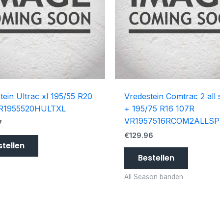
tein Ultrac xl 195/55 R20
Vredestein Comtrac 2 all
R1955520HULTXL
+ 195/75 R16 107R
VR1957516RCOM2ALLSP
7
€
129.96
stellen
Bestellen
All Season banden