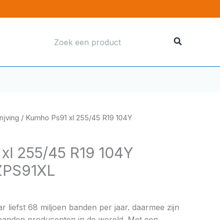
Zoeken
naar:
ijving
/ Kumho Ps91 xl 255/45 R19 104Y
xl 255/45 R19 104Y
ZPS91XL
liefst 68 miljoen banden per jaar. daarmee zijn
 banden producenten in de wereld. Met een