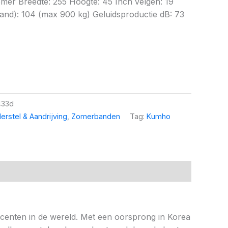
mer Breedte: 255 Hoogte: 45 Inch velgen: 19
nd): 104 (max 900 kg) Geluidsproductie dB: 73
433d
erstel & Aandrijving
,
Zomerbanden
Tag:
Kumho
ucenten in de wereld. Met een oorsprong in Korea