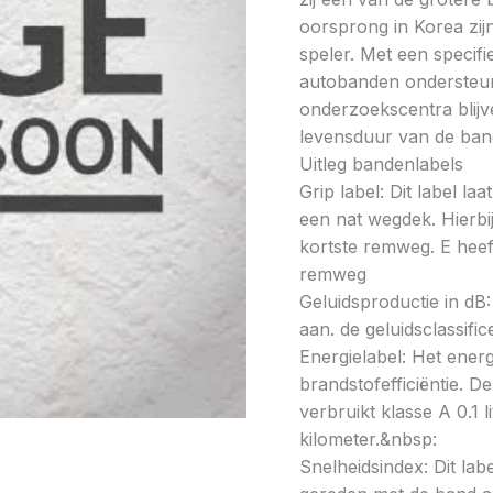
oorsprong in Korea zijn 
speler. Met een specif
autobanden ondersteun
onderzoekscentra blijve
levensduur van de band
Uitleg bandenlabels
Grip label: Dit label l
een nat wegdek. Hierbij
kortste remweg. E heeft
remweg
Geluidsproductie in dB: 
aan. de geluidsclassifi
Energielabel: Het energ
brandstofefficiëntie. De
verbruikt klasse A 0.1 
kilometer.&nbsp:
Snelheidsindex: Dit la