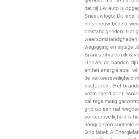
gereden met de band a
dat bij uw auto is opge
Sneeuwlogo: Dit label t
en sneeuw bedekt wegde
omstandigheden. Het g
weersomstandigheden kan
wegligging en slijtage).
Brandstofverbruik & vei
Hoewel de banden zijn v
en het energielabel. w
de verkeersveiligheid 
bestuurder. Het brands
verminderd door ecolo
zal regelmatig gecontr
grip op een nat wegdek 
verkeersveiligheid is h
aangegeven snelheid en
Grip label: A Energiela