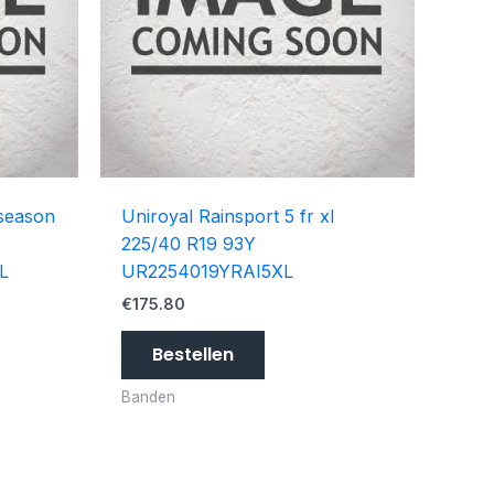
 season
Uniroyal Rainsport 5 fr xl
225/40 R19 93Y
L
UR2254019YRAI5XL
€
175.80
Bestellen
Banden