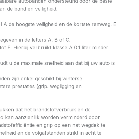
 betaalbare autobanden ondersteund door de beste
an de band en veiligheid.
bel A de hoogste veiligheid en de kortste remweg. E
gegeven in de letters A. B of C.
ot E. Hierbij verbruikt klasse A 0.1 liter minder
dt u de maximale snelheid aan dat bij uw auto is
en zijn enkel geschikt bij winterse
re prestaties (grip. wegligging en
drukken dat het brandstofverbruik en de
to kan aanzienlijk worden verminderd door
tofefficiëntie en grip op een nat wegdek te
elheid en de volgafstanden strikt in acht te