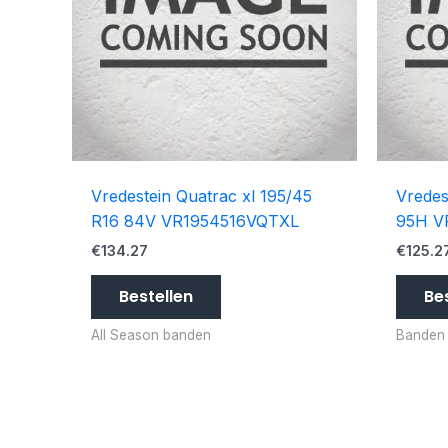
Vredestein Quatrac xl 195/45
Vredes
R16 84V VR1954516VQTXL
95H V
€
134.27
€
125.2
Bestellen
Be
All Season banden
Banden