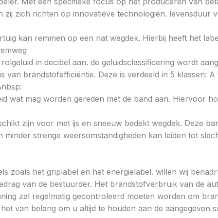
ste speler. Met een specifieke focus op het produceren van
zij zich richten op innovatieve technologiën. levensduur v
voertuig kan remmen op een nat wegdek. Hierbij heeft het la
e remweg
 rolgeluid in decibel aan. de geluidsclassificering wordt aan
s van brandstofefficiëntie. Deze is verdeeld in 5 klassen: A t
&nbsp:
heid wat mag worden gereden met de band aan. Hiervoor hou
chikt zijn voor met ijs en sneeuw bedekt wegdek. Deze band
minder strenge weersomstandigheden kan leiden tot slechte
ls zoals het griplabel en het energielabel. willen wij bena
gedrag van de bestuurder. Het brandstofverbruik van de au
ning zal regelmatig gecontroleerd moeten worden om brands
is het van belang om u altijd te houden aan de aangegeven sn