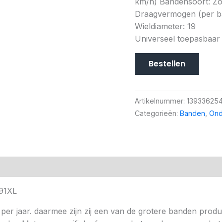
km/h) Bandensoort: Zo
Draagvermogen (per ba
Wieldiameter: 19
Universeel toepasbaar
Bestellen
Artikelnummer:
13933625
Categorieën:
Banden
,
Ond
91XL
per jaar. daarmee zijn zij een van de grotere banden prod