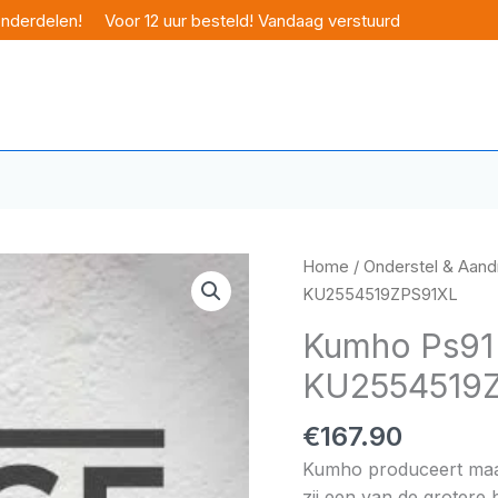
onderdelen!
Voor 12 uur besteld! Vandaag verstuurd
Home
/
Onderstel & Aandr
KU2554519ZPS91XL
Kumho Ps91 
KU2554519
€
167.90
Kumho produceert maar 
zij een van de grotere