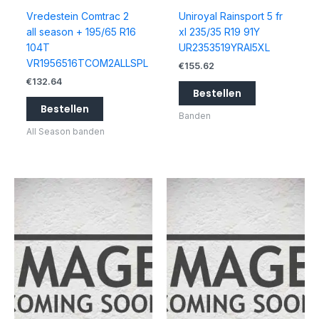
Vredestein Comtrac 2
Uniroyal Rainsport 5 fr
all season + 195/65 R16
xl 235/35 R19 91Y
104T
UR2353519YRAI5XL
VR1956516TCOM2ALLSPL
€
155.62
€
132.64
Bestellen
Bestellen
Banden
All Season banden