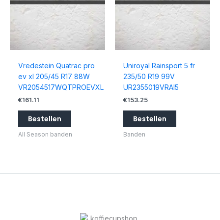
Vredestein Quatrac pro
Uniroyal Rainsport 5 fr
ev xl 205/45 R17 88W
235/50 R19 99V
VR2054517WQTPROEVXL
UR2355019VRAI5
€
161.11
€
153.25
Bestellen
Bestellen
All Season banden
Banden