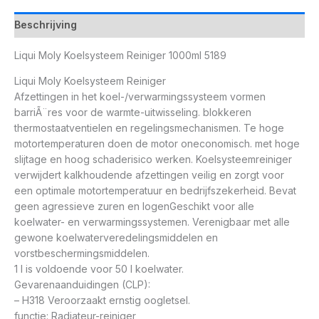
Beschrijving
Liqui Moly Koelsysteem Reiniger 1000ml 5189
Liqui Moly Koelsysteem Reiniger
Afzettingen in het koel-/verwarmingssysteem vormen
barriÃ¨res voor de warmte-uitwisseling. blokkeren
thermostaatventielen en regelingsmechanismen. Te hoge
motortemperaturen doen de motor oneconomisch. met hoge
slijtage en hoog schaderisico werken. Koelsysteemreiniger
verwijdert kalkhoudende afzettingen veilig en zorgt voor
een optimale motortemperatuur en bedrijfszekerheid. Bevat
geen agressieve zuren en logenGeschikt voor alle
koelwater- en verwarmingssystemen. Verenigbaar met alle
gewone koelwaterveredelingsmiddelen en
vorstbeschermingsmiddelen.
1 l is voldoende voor 50 l koelwater.
Gevarenaanduidingen (CLP):
– H318 Veroorzaakt ernstig oogletsel.
functie: Radiateur-reiniger