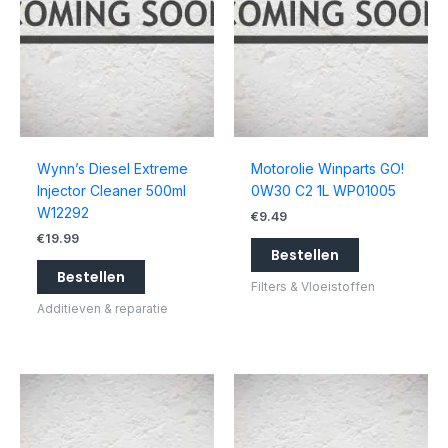
Wynn’s Diesel Extreme
Motorolie Winparts GO!
Injector Cleaner 500ml
0W30 C2 1L WP01005
W12292
€
9.49
€
19.99
Bestellen
Bestellen
Filters & Vloeistoffen
Additieven & reparatie