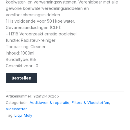
koelwater- en verwarmingssystemen. Verenigbaar met alle
gewone koelwaterveredelingsmiddelen en
vorstbeschermingsmiddelen.
1 l is voldoende voor 50 l koelwater.
Gevarenaanduidingen (CLP):
– H318 Veroorzaakt ernstig oogletsel.
functie: Radiateur-reiniger
Toepassing: Cleaner
Inhoud: 1000ml
Bundeltype: Blik
Geschikt voor : 0.
Bestellen
Artikelnummer:
92af2140c2d5
Categorieën:
Additieven & reparatie
,
Filters & Vloeistoffen
,
Vloeistoffen
Tag:
Liqui Moly