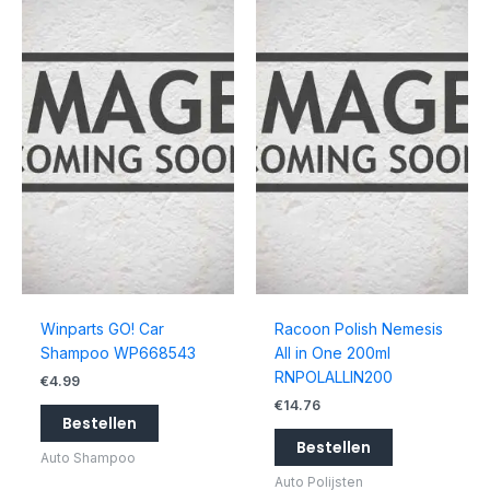
Winparts GO! Car
Racoon Polish Nemesis
Shampoo WP668543
All in One 200ml
RNPOLALLIN200
€
4.99
€
14.76
Bestellen
Bestellen
Auto Shampoo
Auto Polijsten