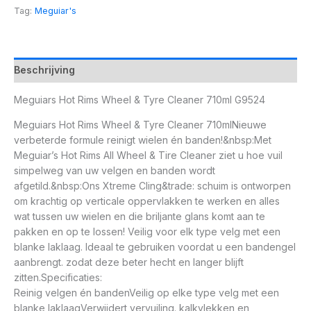
Tag:
Meguiar's
Beschrijving
Meguiars Hot Rims Wheel & Tyre Cleaner 710ml G9524
Meguiars Hot Rims Wheel & Tyre Cleaner 710mlNieuwe
verbeterde formule reinigt wielen én banden!&nbsp:Met
Meguiar’s Hot Rims All Wheel & Tire Cleaner ziet u hoe vuil
simpelweg van uw velgen en banden wordt
afgetild.&nbsp:Ons Xtreme Cling&trade: schuim is ontworpen
om krachtig op verticale oppervlakken te werken en alles
wat tussen uw wielen en die briljante glans komt aan te
pakken en op te lossen! Veilig voor elk type velg met een
blanke laklaag. Ideaal te gebruiken voordat u een bandengel
aanbrengt. zodat deze beter hecht en langer blijft
zitten.Specificaties:
Reinig velgen én bandenVeilig op elke type velg met een
blanke laklaagVerwijdert vervuiling. kalkvlekken en