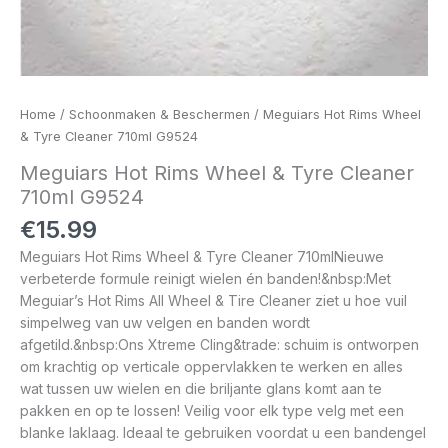
Home
/
Schoonmaken & Beschermen
/ Meguiars Hot Rims Wheel
& Tyre Cleaner 710ml G9524
Meguiars Hot Rims Wheel & Tyre Cleaner
710ml G9524
€
15.99
Meguiars Hot Rims Wheel & Tyre Cleaner 710mlNieuwe
verbeterde formule reinigt wielen én banden!&nbsp:Met
Meguiar’s Hot Rims All Wheel & Tire Cleaner ziet u hoe vuil
simpelweg van uw velgen en banden wordt
afgetild.&nbsp:Ons Xtreme Cling&trade: schuim is ontworpen
om krachtig op verticale oppervlakken te werken en alles
wat tussen uw wielen en die briljante glans komt aan te
pakken en op te lossen! Veilig voor elk type velg met een
blanke laklaag. Ideaal te gebruiken voordat u een bandengel