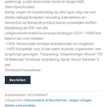
aanbrengt. zodat deze beter hecht en langer blijft
zitten.Specificaties:
Reinig velgen én bandenVeilig op elke type velg met een
blanke laklaagVerwijdert vervuiling. kalkvlekken en
remstofLet op:&nbsp:dit product bevat schadelijke stoffen.
Raadpleeg de PDF met alle
veiligheidsinformatie.Gevarenaanduidingen (CLP):- H290 Kan
bijtend zijn voor metalen
– H314 Veroorzaakt ernstige brandwonden en oogletsel.
– H412 Schadelijk voor in het water levende organismen. met
langdurige gevolgen. Toepassing: Velgenreiniger Inhoud: 710
ml Materiaal: Vloeibaar verpakking: Spray flacon Garantie: 2
jaar
Universeel toepasbaar
Bestellen
Artikelnummer:
a17f548f8e97
Categorieën:
Schoonmaken & Beschermen
,
Velgen reinigen
,
Wielen schoonmaken