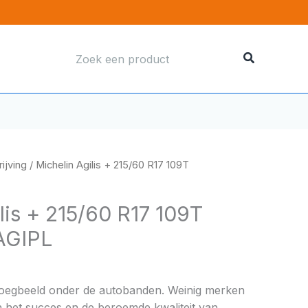
Zoeken
naar:
ijving
/ Michelin Agilis + 215/60 R17 109T
lis + 215/60 R17 109T
AGIPL
boegbeeld onder de autobanden. Weinig merken
 het succes en de beroemde kwaliteit van