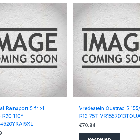
al Rainsport 5 fr xl
Vredestein Quatrac 5 155
 R20 110Y
R13 75T VR1557013TQU
4520YRAI5XL
€
70.84
9
Bestellen