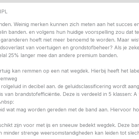
IPL
nden. Weinig merken kunnen zich meten aan het succes en
helin banden. en volgens hun huidige voorspelling zou dat t
 garanderen hoeft niet meer benoemd te worden. Maar wist 
idsoverlast van voertuigen en grondstofbeheer? Als je zeke
veelal 25% langer mee dan andere premium banden.
voertuig kan remmen op een nat wegdek. Hierbij heeft het la
e remweg
 rolgeluid in decibel aan. de geluidsclassificering wordt aan
s van brandstofefficiëntie. Deze is verdeeld in 5 klassen: A t
&nbsp:
heid wat mag worden gereden met de band aan. Hiervoor hou
chikt zijn voor met ijs en sneeuw bedekt wegdek. Deze band
minder strenge weersomstandigheden kan leiden tot slechte