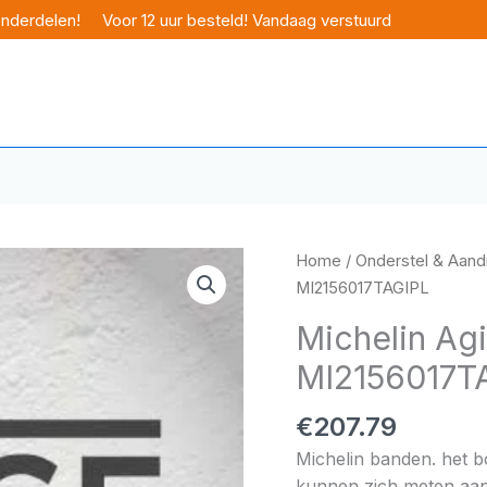
onderdelen!
Voor 12 uur besteld! Vandaag verstuurd
Home
/
Onderstel & Aandr
MI2156017TAGIPL
Michelin Agi
MI2156017T
€
207.79
Michelin banden. het 
kunnen zich meten aan