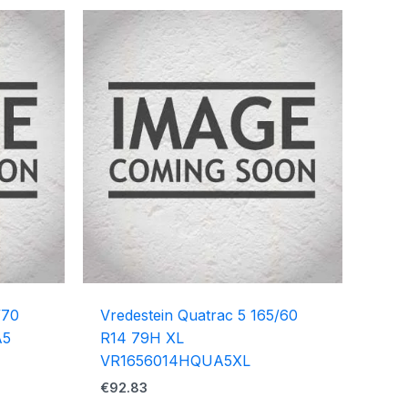
/70
Vredestein Quatrac 5 165/60
A5
R14 79H XL
VR1656014HQUA5XL
€
92.83