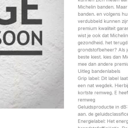
Michelin banden. Maar l
banden. en volgens hun
verdubbeld kunnen zijn
premium kwaliteit gar
wist je ook dat Micheli
gezondheid. het terugd
grondstofbeheer? Als j
beste kiest. kies dan 
mee dan andere premi
Uitleg bandenlabels
Grip label: Dit label l
een nat wegdek. Hierbij
kortste remweg. E heeft
remweg
Geluidsproductie in dB: 
aan. de geluidsclassifi
Energielabel: Het energ