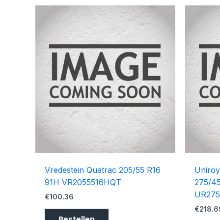
Vredestein Quatrac 205/55 R16
Uniroy
91H VR2055516HQT
275/45
UR275
€
100.36
€
218.6
Bestellen