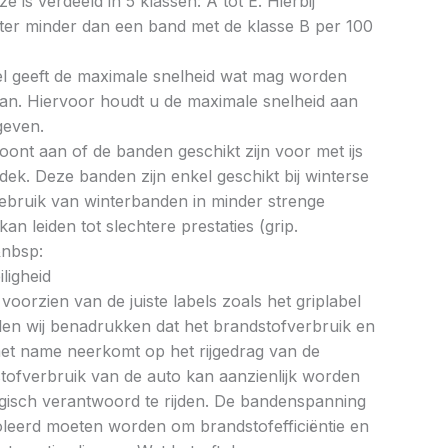
ze is verdeeld in 5 klassen: A tot E. Hierbij
liter minder dan een band met de klasse B per 100
bel geeft de maximale snelheid wat mag worden
an. Hiervoor houdt u de maximale snelheid aan
geven.
oont aan of de banden geschikt zijn voor met ijs
k. Deze banden zijn enkel geschikt bij winterse
ebruik van winterbanden in minder strenge
 leiden tot slechtere prestaties (grip.
&nbsp:
ligheid
oorzien van de juiste labels zoals het griplabel
illen wij benadrukken dat het brandstofverbruik en
met name neerkomt op het rijgedrag van de
tofverbruik van de auto kan aanzienlijk worden
gisch verantwoord te rijden. De bandenspanning
oleerd moeten worden om brandstofefficiëntie en