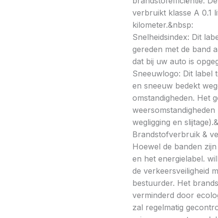
brandstofefficiëntie. De
verbruikt klasse A 0.1 
kilometer.&nbsp:
Snelheidsindex: Dit la
gereden met de band a
dat bij uw auto is opge
Sneeuwlogo: Dit label t
en sneeuw bedekt wegde
omstandigheden. Het g
weersomstandigheden kan
wegligging en slijtage).
Brandstofverbruik & vei
Hoewel de banden zijn v
en het energielabel. w
de verkeersveiligheid 
bestuurder. Het brands
verminderd door ecolo
zal regelmatig gecontr