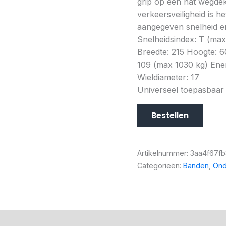
grip op een nat wegdek 
verkeersveiligheid is h
aangegeven snelheid en
Snelheidsindex: T (max
Breedte: 215 Hoogte: 
109 (max 1030 kg) Energ
Wieldiameter: 17
Universeel toepasbaar
Bestellen
Artikelnummer:
3aa4f67f
Categorieën:
Banden
,
Ond