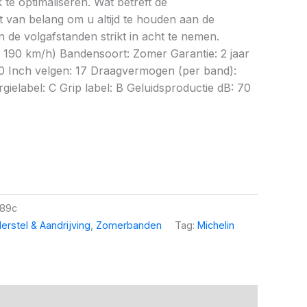
te optimaliseren. Wat betreft de
et van belang om u altijd te houden aan de
 de volgafstanden strikt in acht te nemen.
 190 km/h) Bandensoort: Zomer Garantie: 2 jaar
60 Inch velgen: 17 Draagvermogen (per band):
ielabel: C Grip label: B Geluidsproductie dB: 70
b89c
erstel & Aandrijving
,
Zomerbanden
Tag:
Michelin