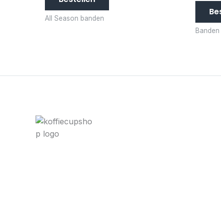
Be
All Season banden
Banden