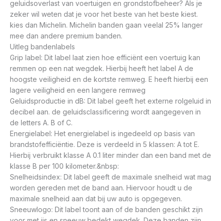
geluidsoverlast van voertuigen en grondstofbeheer? Als je
zeker wil weten dat je voor het beste van het beste kiest.
kies dan Michelin. Michelin banden gaan veelal 25% langer
mee dan andere premium banden.
Uitleg bandenlabels
Grip label: Dit label laat zien hoe efficiënt een voertuig kan
remmen op een nat wegdek. Hierbij heeft het label A de
hoogste veiligheid en de kortste remweg. E heeft hierbij een
lagere veiligheid en een langere remweg
Geluidsproductie in dB: Dit label geeft het externe rolgeluid in
decibel aan. de geluidsclassificering wordt aangegeven in
de letters A. B of C.
Energielabel: Het energielabel is ingedeeld op basis van
brandstofefficiëntie. Deze is verdeeld in 5 klassen: A tot E.
Hierbij verbruikt klasse A 0.1 liter minder dan een band met de
klasse B per 100 kilometer.&nbsp:
Snelheidsindex: Dit label geeft de maximale snelheid wat mag
worden gereden met de band aan. Hiervoor houdt u de
maximale snelheid aan dat bij uw auto is opgegeven.
Sneeuwlogo: Dit label toont aan of de banden geschikt zijn
voor met ijs en sneeuw bedekt wegdek. Deze banden zijn