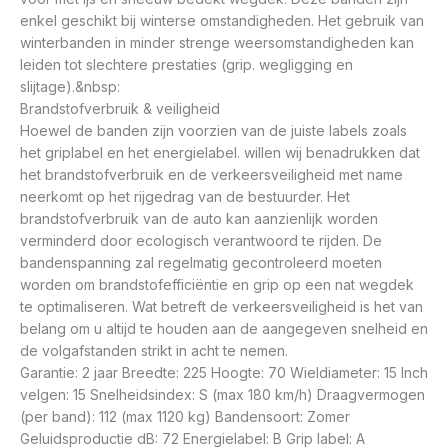
enkel geschikt bij winterse omstandigheden. Het gebruik van
winterbanden in minder strenge weersomstandigheden kan
leiden tot slechtere prestaties (grip. wegligging en
slijtage).&nbsp:
Brandstofverbruik & veiligheid
Hoewel de banden zijn voorzien van de juiste labels zoals
het griplabel en het energielabel. willen wij benadrukken dat
het brandstofverbruik en de verkeersveiligheid met name
neerkomt op het rijgedrag van de bestuurder. Het
brandstofverbruik van de auto kan aanzienlijk worden
verminderd door ecologisch verantwoord te rijden. De
bandenspanning zal regelmatig gecontroleerd moeten
worden om brandstofefficiëntie en grip op een nat wegdek
te optimaliseren. Wat betreft de verkeersveiligheid is het van
belang om u altijd te houden aan de aangegeven snelheid en
de volgafstanden strikt in acht te nemen.
Garantie: 2 jaar Breedte: 225 Hoogte: 70 Wieldiameter: 15 Inch
velgen: 15 Snelheidsindex: S (max 180 km/h) Draagvermogen
(per band): 112 (max 1120 kg) Bandensoort: Zomer
Geluidsproductie dB: 72 Energielabel: B Grip label: A