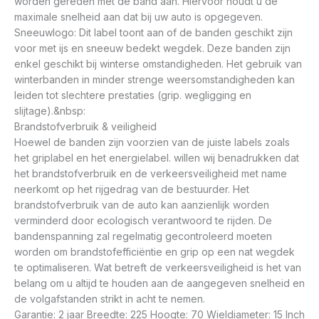
worden gereden met de band aan. Hiervoor houdt u de
maximale snelheid aan dat bij uw auto is opgegeven.
Sneeuwlogo: Dit label toont aan of de banden geschikt zijn
voor met ijs en sneeuw bedekt wegdek. Deze banden zijn
enkel geschikt bij winterse omstandigheden. Het gebruik van
winterbanden in minder strenge weersomstandigheden kan
leiden tot slechtere prestaties (grip. wegligging en
slijtage).&nbsp:
Brandstofverbruik & veiligheid
Hoewel de banden zijn voorzien van de juiste labels zoals
het griplabel en het energielabel. willen wij benadrukken dat
het brandstofverbruik en de verkeersveiligheid met name
neerkomt op het rijgedrag van de bestuurder. Het
brandstofverbruik van de auto kan aanzienlijk worden
verminderd door ecologisch verantwoord te rijden. De
bandenspanning zal regelmatig gecontroleerd moeten
worden om brandstofefficiëntie en grip op een nat wegdek
te optimaliseren. Wat betreft de verkeersveiligheid is het van
belang om u altijd te houden aan de aangegeven snelheid en
de volgafstanden strikt in acht te nemen.
Garantie: 2 jaar Breedte: 225 Hoogte: 70 Wieldiameter: 15 Inch