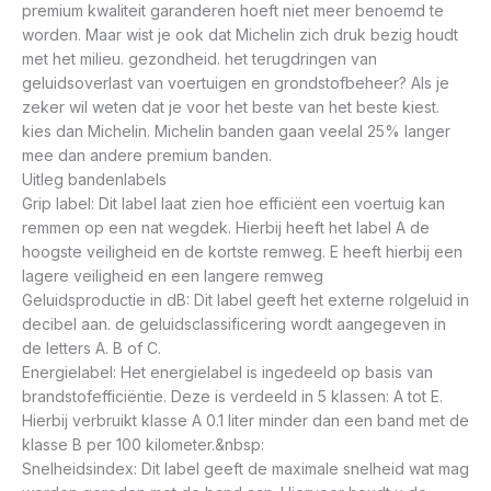
premium kwaliteit garanderen hoeft niet meer benoemd te
worden. Maar wist je ook dat Michelin zich druk bezig houdt
met het milieu. gezondheid. het terugdringen van
geluidsoverlast van voertuigen en grondstofbeheer? Als je
zeker wil weten dat je voor het beste van het beste kiest.
kies dan Michelin. Michelin banden gaan veelal 25% langer
mee dan andere premium banden.
Uitleg bandenlabels
Grip label: Dit label laat zien hoe efficiënt een voertuig kan
remmen op een nat wegdek. Hierbij heeft het label A de
hoogste veiligheid en de kortste remweg. E heeft hierbij een
lagere veiligheid en een langere remweg
Geluidsproductie in dB: Dit label geeft het externe rolgeluid in
decibel aan. de geluidsclassificering wordt aangegeven in
de letters A. B of C.
Energielabel: Het energielabel is ingedeeld op basis van
brandstofefficiëntie. Deze is verdeeld in 5 klassen: A tot E.
Hierbij verbruikt klasse A 0.1 liter minder dan een band met de
klasse B per 100 kilometer.&nbsp:
Snelheidsindex: Dit label geeft de maximale snelheid wat mag