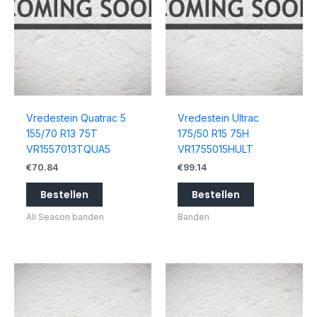
Vredestein Quatrac 5
Vredestein Ultrac
155/70 R13 75T
175/50 R15 75H
VR1557013TQUA5
VR1755015HULT
€
70.84
€
99.14
Bestellen
Bestellen
All Season banden
Banden