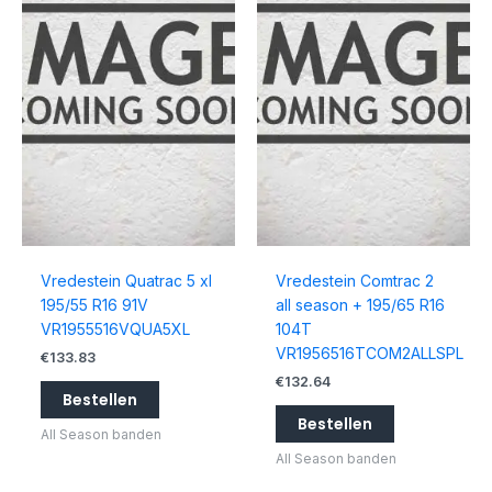
Vredestein Quatrac 5 xl
Vredestein Comtrac 2
195/55 R16 91V
all season + 195/65 R16
VR1955516VQUA5XL
104T
VR1956516TCOM2ALLSPL
€
133.83
€
132.64
Bestellen
Bestellen
All Season banden
All Season banden