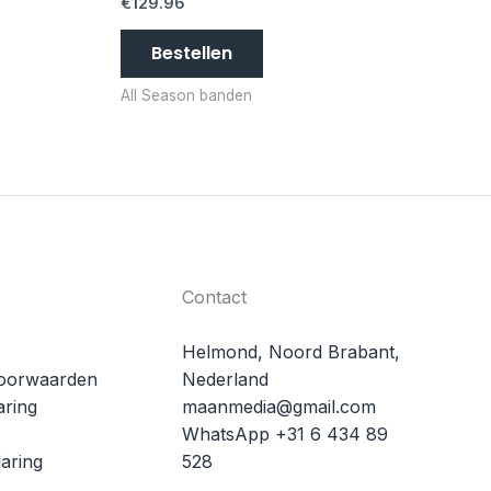
€
129.96
Bestellen
All Season banden
Contact
Helmond, Noord Brabant,
oorwaarden
Nederland
aring
maanmedia@gmail.com
WhatsApp +31 6 434 89
aring
528