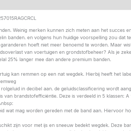
MI2257015RAGCRCL
nden. Weinig merken kunnen zich meten aan het succes en
helin banden. en volgens hun huidige voorspelling zou dat t
 garanderen hoeft niet meer benoemd te worden. Maar wist 
idsoverlast van voertuigen en grondstofbeheer? Als je zeke
veelal 25% langer mee dan andere premium banden.
voertuig kan remmen op een nat wegdek. Hierbij heeft het la
e remweg
 rolgeluid in decibel aan. de geluidsclassificering wordt aan
s van brandstofefficiëntie. Deze is verdeeld in 5 klassen: A t
&nbsp:
heid wat mag worden gereden met de band aan. Hiervoor hou
chikt zijn voor met ijs en sneeuw bedekt wegdek. Deze band