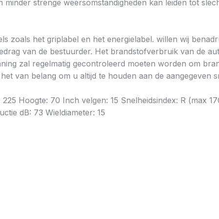
minder strenge weersomstandigheden kan leiden tot slechte
ls zoals het griplabel en het energielabel. willen wij bena
gedrag van de bestuurder. Het brandstofverbruik van de au
ning zal regelmatig gecontroleerd moeten worden om brands
is het van belang om u altijd te houden aan de aangegeven sn
e: 225 Hoogte: 70 Inch velgen: 15 Snelheidsindex: R (max 
uctie dB: 73 Wieldiameter: 15