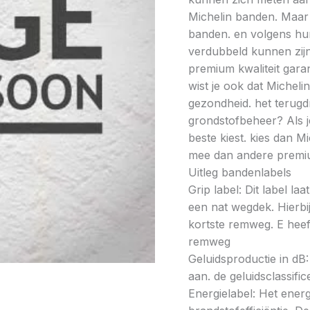
Michelin banden. Maar l
banden. en volgens hun
verdubbeld kunnen zijn
premium kwaliteit gar
wist je ook dat Micheli
gezondheid. het terugd
grondstofbeheer? Als j
beste kiest. kies dan 
mee dan andere premi
Uitleg bandenlabels
Grip label: Dit label l
een nat wegdek. Hierbij
kortste remweg. E heeft
remweg
Geluidsproductie in dB: 
aan. de geluidsclassifi
Energielabel: Het energ