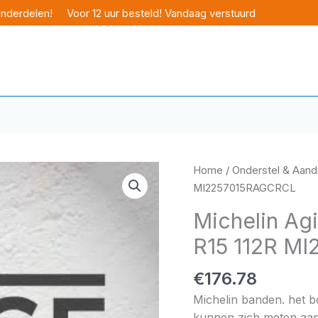
onderdelen!
Voor 12 uur besteld! Vandaag verstuurd
Home
/
Onderstel & Aandr
MI2257015RAGCRCL
Michelin Agi
R15 112R M
€
176.78
Michelin banden. het 
kunnen zich meten aan