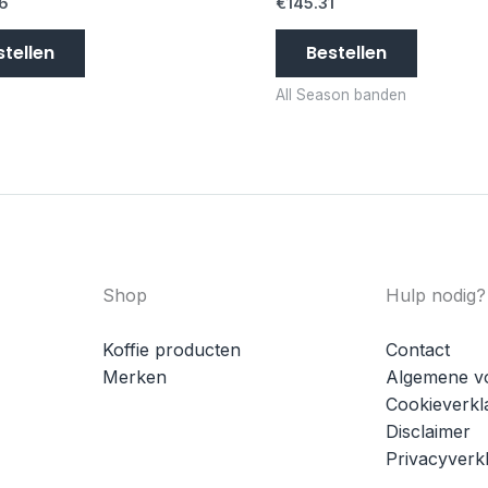
6
€
145.31
stellen
Bestellen
All Season banden
Shop
Hulp nodig?
Koffie producten
Contact
Merken
Algemene v
Cookieverkl
Disclaimer
Privacyverkl