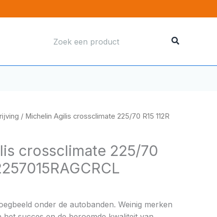
Zoeken
naar:
ijving
/ Michelin Agilis crossclimate 225/70 R15 112R
lis crossclimate 225/70
I2257015RAGCRCL
boegbeeld onder de autobanden. Weinig merken
 het succes en de beroemde kwaliteit van