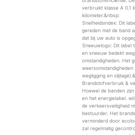
brandstofefficiëntie. De
verbruikt klasse A 0.1 
kilometer.&nbsp:
Snelheidsindex: Dit la
gereden met de band a
dat bij uw auto is opge
Sneeuwlogo: Dit label t
en sneeuw bedekt wegde
omstandigheden. Het g
weersomstandigheden kan
wegligging en slijtage).
Brandstofverbruik & vei
Hoewel de banden zijn v
en het energielabel. w
de verkeersveiligheid 
bestuurder. Het brands
verminderd door ecolo
zal regelmatig gecontr