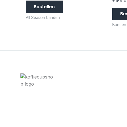
€
189.0
Bestellen
Be
All Season banden
Banden