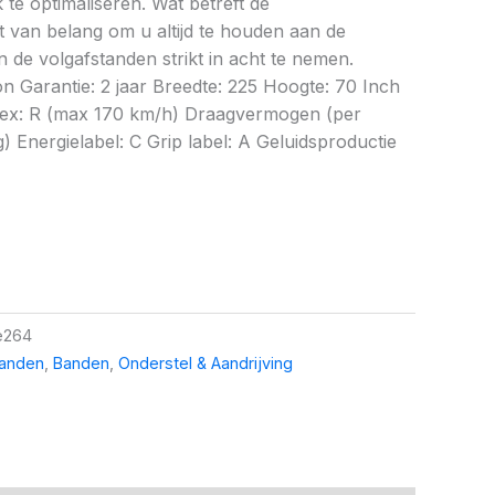
te optimaliseren. Wat betreft de
et van belang om u altijd te houden aan de
 de volgafstanden strikt in acht te nemen.
n Garantie: 2 jaar Breedte: 225 Hoogte: 70 Inch
ndex: R (max 170 km/h) Draagvermogen (per
) Energielabel: C Grip label: A Geluidsproductie
e264
banden
,
Banden
,
Onderstel & Aandrijving