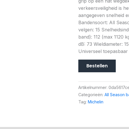
grip op een nat wegdek 
verkeersveiligheid is h
aangegeven snelheid en
Bandensoort: All Seaso
velgen: 15 Snelheidsi
band): 112 (max 1120 kg
dB: 73 Wieldiameter: 15
Universeel toepasbaar
Bestellen
Artikelnummer:
0da5617c
Categorieën:
All Season 
Tag:
Michelin