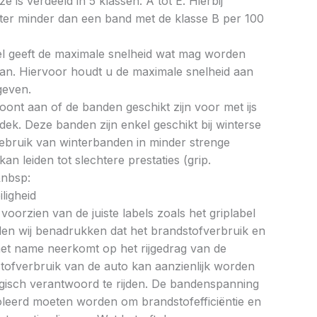
ze is verdeeld in 5 klassen: A tot E. Hierbij
liter minder dan een band met de klasse B per 100
bel geeft de maximale snelheid wat mag worden
an. Hiervoor houdt u de maximale snelheid aan
geven.
oont aan of de banden geschikt zijn voor met ijs
k. Deze banden zijn enkel geschikt bij winterse
ebruik van winterbanden in minder strenge
 leiden tot slechtere prestaties (grip.
&nbsp:
ligheid
oorzien van de juiste labels zoals het griplabel
illen wij benadrukken dat het brandstofverbruik en
met name neerkomt op het rijgedrag van de
tofverbruik van de auto kan aanzienlijk worden
gisch verantwoord te rijden. De bandenspanning
oleerd moeten worden om brandstofefficiëntie en