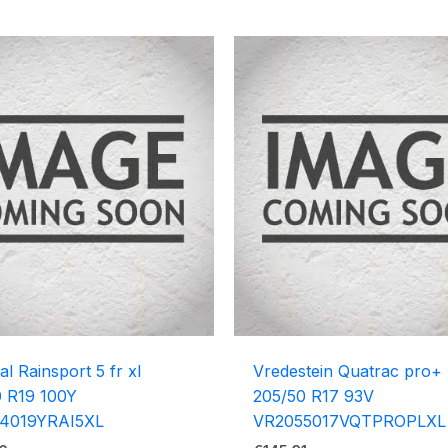
al Rainsport 5 fr xl
Vredestein Quatrac pro+ 
 R19 100Y
205/50 R17 93V
4019YRAI5XL
VR2055017VQTPROPLXL