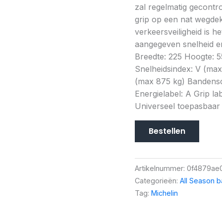
zal regelmatig gecontr
grip op een nat wegdek 
verkeersveiligheid is h
aangegeven snelheid en
Breedte: 225 Hoogte: 5
Snelheidsindex: V (ma
(max 875 kg) Bandensoo
Energielabel: A Grip lab
Universeel toepasbaar
Bestellen
Artikelnummer:
0f4879ae
Categorieën:
All Season 
Tag:
Michelin