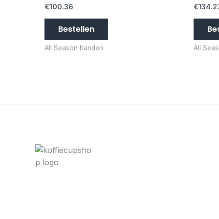
€
100.36
€
134.2
Bestellen
Be
All Season banden
All Sea