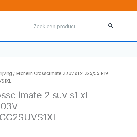
Zoeken
naar:
ijving
/ Michelin Crossclimate 2 suv s1 xl 225/55 R19
VS1XL
ssclimate 2 suv s1 xl
103V
VCC2SUVS1XL