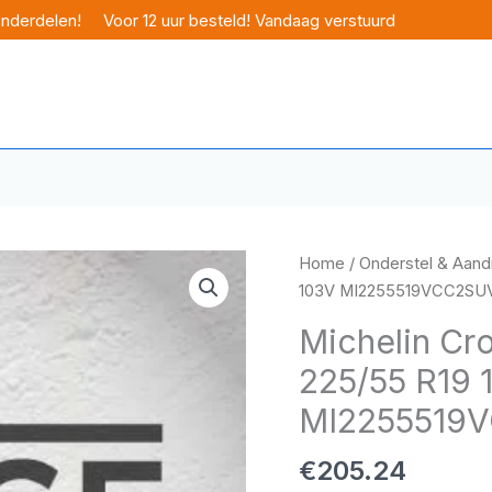
onderdelen!
Voor 12 uur besteld! Vandaag verstuurd
Home
/
Onderstel & Aandr
103V MI2255519VCC2SU
Michelin Cro
225/55 R19 
MI2255519
€
205.24