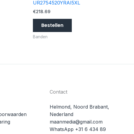
UR2754520YRAI5XL
€
218.69
Bestellen
Banden
Contact
Helmond, Noord Brabant,
oorwaarden
Nederland
aring
maanmedia@gmail.com
WhatsApp +31 6 434 89