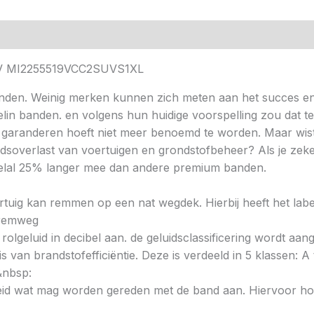
103V MI2255519VCC2SUVS1XL
nden. Weinig merken kunnen zich meten aan het succes en
helin banden. en volgens hun huidige voorspelling zou dat t
 garanderen hoeft niet meer benoemd te worden. Maar wist 
idsoverlast van voertuigen en grondstofbeheer? Als je zeke
veelal 25% langer mee dan andere premium banden.
voertuig kan remmen op een nat wegdek. Hierbij heeft het la
e remweg
 rolgeluid in decibel aan. de geluidsclassificering wordt aan
s van brandstofefficiëntie. Deze is verdeeld in 5 klassen: A t
&nbsp:
heid wat mag worden gereden met de band aan. Hiervoor hou