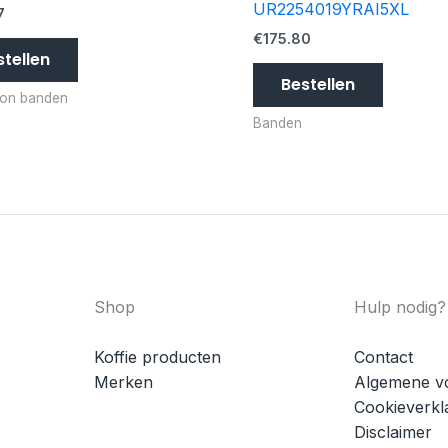
UR2254019YRAI5XL
7
€
175.80
stellen
Bestellen
son banden
Banden
Shop
Hulp nodig?
Koffie producten
Contact
Merken
Algemene v
Cookieverkl
Disclaimer