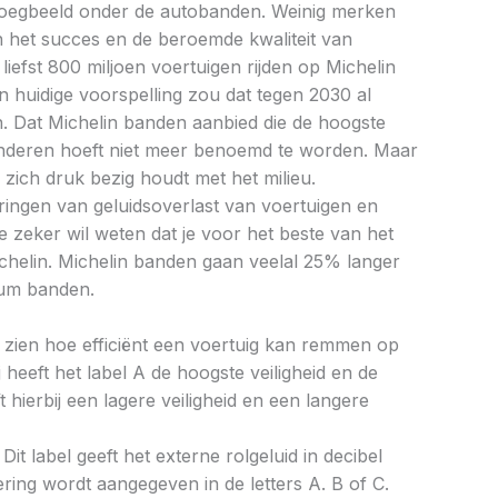
boegbeeld onder de autobanden. Weinig merken
 het succes en de beroemde kwaliteit van
iefst 800 miljoen voertuigen rijden op Michelin
 huidige voorspelling zou dat tegen 2030 al
. Dat Michelin banden aanbied die de hoogste
anderen hoeft niet meer benoemd te worden. Maar
n zich druk bezig houdt met het milieu.
ringen van geluidsoverlast van voertuigen en
e zeker wil weten dat je voor het beste van het
Michelin. Michelin banden gaan veelal 25% langer
um banden.
aat zien hoe efficiënt een voertuig kan remmen op
 heeft het label A de hoogste veiligheid en de
 hierbij een lagere veiligheid en een langere
Dit label geeft het externe rolgeluid in decibel
cering wordt aangegeven in de letters A. B of C.