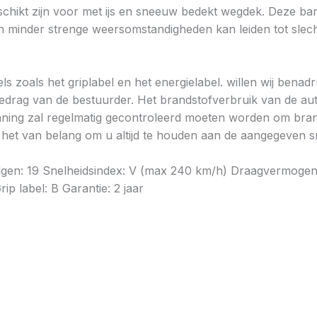
chikt zijn voor met ijs en sneeuw bedekt wegdek. Deze band
minder strenge weersomstandigheden kan leiden tot slechte
ls zoals het griplabel en het energielabel. willen wij bena
gedrag van de bestuurder. Het brandstofverbruik van de au
ning zal regelmatig gecontroleerd moeten worden om brands
is het van belang om u altijd te houden aan de aangegeven sn
elgen: 19 Snelheidsindex: V (max 240 km/h) Draagvermogen
p label: B Garantie: 2 jaar