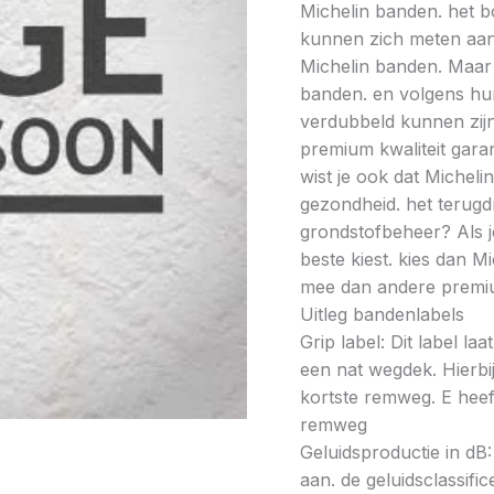
Michelin banden. het 
kunnen zich meten aan
Michelin banden. Maar l
banden. en volgens hun
verdubbeld kunnen zijn
premium kwaliteit gar
wist je ook dat Micheli
gezondheid. het terugd
grondstofbeheer? Als j
beste kiest. kies dan 
mee dan andere premi
Uitleg bandenlabels
Grip label: Dit label l
een nat wegdek. Hierbij
kortste remweg. E heeft
remweg
Geluidsproductie in dB: 
aan. de geluidsclassifi