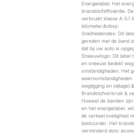
Energielabel: Het energ
brandstofefficiëntie. De
verbruikt klasse A 0.1 
kilometer.&nbsp:
Snelheidsindex: Dit la
gereden met de band a
dat bij uw auto is opge
Sneeuwlogo: Dit label t
en sneeuw bedekt wegde
omstandigheden. Het g
weersomstandigheden kan
wegligging en slijtage).
Brandstofverbruik & vei
Hoewel de banden zijn v
en het energielabel. w
de verkeersveiligheid 
bestuurder. Het brands
verminderd door ecolo