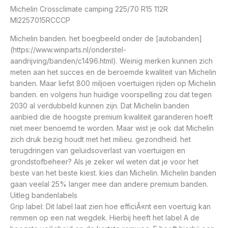
Michelin Crossclimate camping 225/70 R15 112R
MI2257015RCCCP
Michelin banden. het boegbeeld onder de [autobanden]
(https://www.winparts.nl/onderstel-
aandrijving/banden/c1496.html). Weinig merken kunnen zich
meten aan het succes en de beroemde kwaliteit van Michelin
banden. Maar liefst 800 miljoen voertuigen rijden op Michelin
banden. en volgens hun huidige voorspelling zou dat tegen
2030 al verdubbeld kunnen zijn. Dat Michelin banden
aanbied die de hoogste premium kwaliteit garanderen hoeft
niet meer benoemd te worden. Maar wist je ook dat Michelin
zich druk bezig houdt met het milieu. gezondheid. het
terugdringen van geluidsoverlast van voertuigen en
grondstofbeheer? Als je zeker wil weten dat je voor het
beste van het beste kiest. kies dan Michelin. Michelin banden
gaan veelal 25% langer mee dan andere premium banden.
Uitleg bandenlabels
Grip label: Dit label laat zien hoe efficiÃ«nt een voertuig kan
remmen op een nat wegdek. Hierbij heeft het label A de