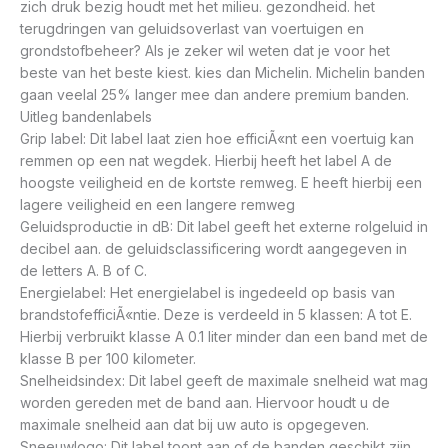
zich druk bezig houdt met het milieu. gezondheid. het
terugdringen van geluidsoverlast van voertuigen en
grondstofbeheer? Als je zeker wil weten dat je voor het
beste van het beste kiest. kies dan Michelin. Michelin banden
gaan veelal 25% langer mee dan andere premium banden.
Uitleg bandenlabels
Grip label: Dit label laat zien hoe efficiÃ«nt een voertuig kan
remmen op een nat wegdek. Hierbij heeft het label A de
hoogste veiligheid en de kortste remweg. E heeft hierbij een
lagere veiligheid en een langere remweg
Geluidsproductie in dB: Dit label geeft het externe rolgeluid in
decibel aan. de geluidsclassificering wordt aangegeven in
de letters A. B of C.
Energielabel: Het energielabel is ingedeeld op basis van
brandstofefficiÃ«ntie. Deze is verdeeld in 5 klassen: A tot E.
Hierbij verbruikt klasse A 0.1 liter minder dan een band met de
klasse B per 100 kilometer.
Snelheidsindex: Dit label geeft de maximale snelheid wat mag
worden gereden met de band aan. Hiervoor houdt u de
maximale snelheid aan dat bij uw auto is opgegeven.
Sneeuwlogo: Dit label toont aan of de banden geschikt zijn