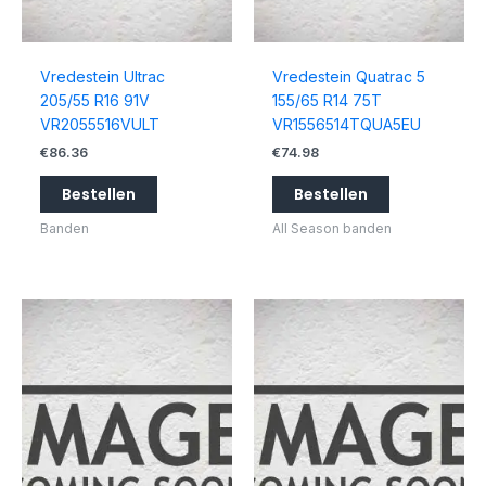
Vredestein Ultrac
Vredestein Quatrac 5
205/55 R16 91V
155/65 R14 75T
VR2055516VULT
VR1556514TQUA5EU
€
86.36
€
74.98
Bestellen
Bestellen
Banden
All Season banden