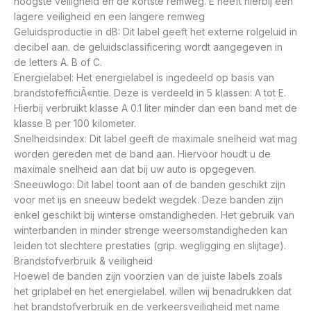
hoogste veiligheid en de kortste remweg. E heeft hierbij een
lagere veiligheid en een langere remweg
Geluidsproductie in dB: Dit label geeft het externe rolgeluid in
decibel aan. de geluidsclassificering wordt aangegeven in
de letters A. B of C.
Energielabel: Het energielabel is ingedeeld op basis van
brandstofefficiÃ«ntie. Deze is verdeeld in 5 klassen: A tot E.
Hierbij verbruikt klasse A 0.1 liter minder dan een band met de
klasse B per 100 kilometer.
Snelheidsindex: Dit label geeft de maximale snelheid wat mag
worden gereden met de band aan. Hiervoor houdt u de
maximale snelheid aan dat bij uw auto is opgegeven.
Sneeuwlogo: Dit label toont aan of de banden geschikt zijn
voor met ijs en sneeuw bedekt wegdek. Deze banden zijn
enkel geschikt bij winterse omstandigheden. Het gebruik van
winterbanden in minder strenge weersomstandigheden kan
leiden tot slechtere prestaties (grip. wegligging en slijtage).
Brandstofverbruik & veiligheid
Hoewel de banden zijn voorzien van de juiste labels zoals
het griplabel en het energielabel. willen wij benadrukken dat
het brandstofverbruik en de verkeersveiligheid met name