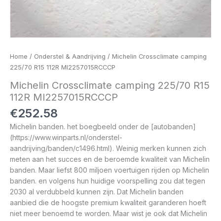
Home
/
Onderstel & Aandrijving
/ Michelin Crossclimate camping
225/70 R15 112R MI2257015RCCCP
Michelin Crossclimate camping 225/70 R15
112R MI2257015RCCCP
€
252.58
Michelin banden. het boegbeeld onder de [autobanden]
(https://www.winparts.nl/onderstel-
aandrijving/banden/c1496.html). Weinig merken kunnen zich
meten aan het succes en de beroemde kwaliteit van Michelin
banden. Maar liefst 800 miljoen voertuigen rijden op Michelin
banden. en volgens hun huidige voorspelling zou dat tegen
2030 al verdubbeld kunnen zijn. Dat Michelin banden
aanbied die de hoogste premium kwaliteit garanderen hoeft
niet meer benoemd te worden. Maar wist je ook dat Michelin