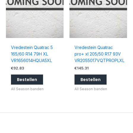
Vredestein Quatrac 5
Vredestein Quatrac
165/60 R14 79H XL
pro+ xl 205/50 R17 93V
VR1656014HQUA5XL
VR2055017VQTPROPLXL
€
92.83
€
145.31
Bestellen
Bestellen
All Season banden
All Season banden