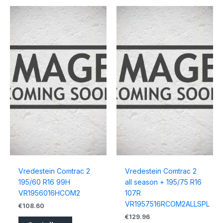
Vredestein Comtrac 2
Vredestein Comtrac 2
195/60 R16 99H
all season + 195/75 R16
VR1956016HCOM2
107R
VR1957516RCOM2ALLSPL
€
108.60
€
129.96