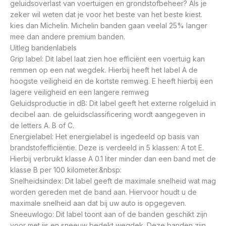
geluidsoverlast van voertuigen en grondstofbeheer? Als je
zeker wil weten dat je voor het beste van het beste kiest.
kies dan Michelin. Michelin banden gaan veelal 25% langer
mee dan andere premium banden.
Uitleg bandenlabels
Grip label: Dit label laat zien hoe efficiënt een voertuig kan
remmen op een nat wegdek. Hierbij heeft het label A de
hoogste veiligheid en de kortste remweg. E heeft hierbij een
lagere veiligheid en een langere remweg
Geluidsproductie in dB: Dit label geeft het externe rolgeluid in
decibel aan. de geluidsclassificering wordt aangegeven in
de letters A. B of C.
Energielabel: Het energielabel is ingedeeld op basis van
brandstofefficiëntie. Deze is verdeeld in 5 klassen: A tot E.
Hierbij verbruikt klasse A 0.1 liter minder dan een band met de
klasse B per 100 kilometer.&nbsp:
Snelheidsindex: Dit label geeft de maximale snelheid wat mag
worden gereden met de band aan. Hiervoor houdt u de
maximale snelheid aan dat bij uw auto is opgegeven.
Sneeuwlogo: Dit label toont aan of de banden geschikt zijn
voor met ijs en sneeuw bedekt wegdek. Deze banden zijn