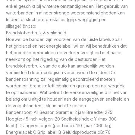
enkel geschikt bij winterse omstandigheden. Het gebruik van
winterbanden in minder strenge weersomstandigheden kan
leiden tot slechtere prestaties (grip. wegligging en
slijtage).&nbsp:
Brandstofverbruik & veiligheid
Hoewel de banden zijn voorzien van de juiste labels zoals
het griplabel en het energielabel. willen wij benadrukken dat
het brandstofverbruik en de verkeersveiligheid met name
neerkomt op het rijgedrag van de bestuurder. Het
brandstofverbruik van de auto kan aanzienlijk worden
verminderd door ecologisch verantwoord te rijden. De
bandenspanning zal regelmatig gecontroleerd moeten
worden om brandstofefficiëntie en grip op een nat wegdek
te optimaliseren. Wat betreft de verkeersveiligheid is het van
belang om u altijd te houden aan de aangegeven snelheid en
de volgafstanden strikt in acht te nemen.
Bandensoort: All Season Garantie: 2 jaar Breedte: 275
Hoogte: 45 Inch velgen: 20 Snelheidsindex: Y (max 300
km/h) Draagvermogen (per band): 110 (max 1060 kg)
Energielabel: C Grip label: B Geluidsproductie dB: 70