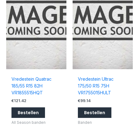
Vredestein Quatrac
Vredestein Ultrac
185/55 R15 82H
175/50 R15 75H
VR1855515HQT
VR1755015HULT
€
121.42
€
99.14
Bestellen
Bestellen
All Season banden
Banden