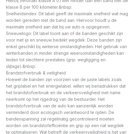
Hierbij verbruikt klasse A 0.1 liter minder dan een band met de
klasse B per 100 kilometer.&nbsp:
Snelheidsindex: Dit label geeft de maximale snelheid wat mag
worden gereden met de band aan. Hiervoor houdt u de
maximale snelheid aan dat bij uw auto is opgegeven.
Sneeuwlogo: Dit label toont aan of de banden geschikt zijn
voor met ijs en sneeuw bedekt wegdek. Deze banden zijn
enkel geschikt bij winterse omstandigheden. Het gebruik van
winterbanden in minder strenge weersomstandigheden kan
leiden tot slechtere prestaties (grip. wegligging en
slijtage).&nbsp:
Brandstofverbruik & veiligheid
Hoewel de banden zijn voorzien van de juiste labels zoals
het griplabel en het energielabel. willen wij benadrukken dat
het brandstofverbruik en de verkeersveiligheid met name
neerkomt op het rijgedrag van de bestuurder. Het
brandstofverbruik van de auto kan aanzienlijk worden
verminderd door ecologisch verantwoord te rijden. De
bandenspanning zal regelmatig gecontroleerd moeten
worden om brandstofefficiëntie en grip op een nat wegdek
te optimaliseren. Wat betreft de verkeersveiligheid is het van