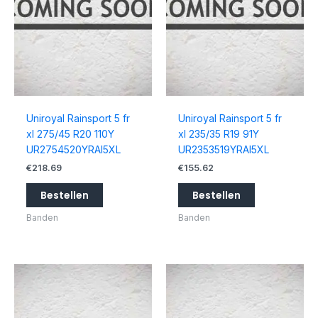
Uniroyal Rainsport 5 fr
Uniroyal Rainsport 5 fr
xl 275/45 R20 110Y
xl 235/35 R19 91Y
UR2754520YRAI5XL
UR2353519YRAI5XL
€
218.69
€
155.62
Bestellen
Bestellen
Banden
Banden