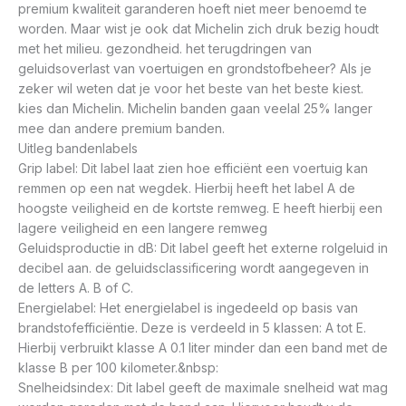
premium kwaliteit garanderen hoeft niet meer benoemd te
worden. Maar wist je ook dat Michelin zich druk bezig houdt
met het milieu. gezondheid. het terugdringen van
geluidsoverlast van voertuigen en grondstofbeheer? Als je
zeker wil weten dat je voor het beste van het beste kiest.
kies dan Michelin. Michelin banden gaan veelal 25% langer
mee dan andere premium banden.
Uitleg bandenlabels
Grip label: Dit label laat zien hoe efficiënt een voertuig kan
remmen op een nat wegdek. Hierbij heeft het label A de
hoogste veiligheid en de kortste remweg. E heeft hierbij een
lagere veiligheid en een langere remweg
Geluidsproductie in dB: Dit label geeft het externe rolgeluid in
decibel aan. de geluidsclassificering wordt aangegeven in
de letters A. B of C.
Energielabel: Het energielabel is ingedeeld op basis van
brandstofefficiëntie. Deze is verdeeld in 5 klassen: A tot E.
Hierbij verbruikt klasse A 0.1 liter minder dan een band met de
klasse B per 100 kilometer.&nbsp:
Snelheidsindex: Dit label geeft de maximale snelheid wat mag