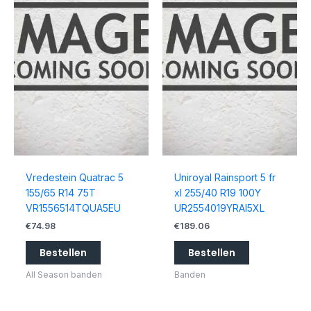
Vredestein Quatrac 5
Uniroyal Rainsport 5 fr
155/65 R14 75T
xl 255/40 R19 100Y
VR1556514TQUA5EU
UR2554019YRAI5XL
€
74.98
€
189.06
Bestellen
Bestellen
All Season banden
Banden