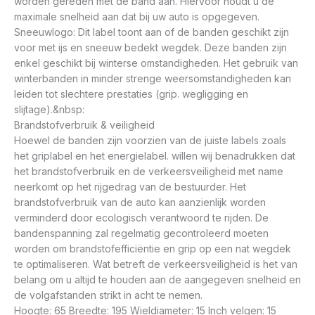
worden gereden met de band aan. Hiervoor houdt u de
maximale snelheid aan dat bij uw auto is opgegeven.
Sneeuwlogo: Dit label toont aan of de banden geschikt zijn
voor met ijs en sneeuw bedekt wegdek. Deze banden zijn
enkel geschikt bij winterse omstandigheden. Het gebruik van
winterbanden in minder strenge weersomstandigheden kan
leiden tot slechtere prestaties (grip. wegligging en
slijtage).&nbsp:
Brandstofverbruik & veiligheid
Hoewel de banden zijn voorzien van de juiste labels zoals
het griplabel en het energielabel. willen wij benadrukken dat
het brandstofverbruik en de verkeersveiligheid met name
neerkomt op het rijgedrag van de bestuurder. Het
brandstofverbruik van de auto kan aanzienlijk worden
verminderd door ecologisch verantwoord te rijden. De
bandenspanning zal regelmatig gecontroleerd moeten
worden om brandstofefficiëntie en grip op een nat wegdek
te optimaliseren. Wat betreft de verkeersveiligheid is het van
belang om u altijd te houden aan de aangegeven snelheid en
de volgafstanden strikt in acht te nemen.
Hoogte: 65 Breedte: 195 Wieldiameter: 15 Inch velgen: 15