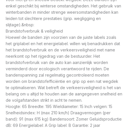
enkel geschikt bij winterse omstandigheden. Het gebruik van
winterbanden in minder strenge weersomstandigheden kan
leiden tot slechtere prestaties (grip. wegligging en
slijtage).&nbsp:
Brandstofverbruik & veiligheid
Hoewel de banden zijn voorzien van de juiste labels zoals
het griplabel en het energielabel. willen wij benadrukken dat
het brandstofverbruik en de verkeersveiligheid met name
neerkomt op het rijgedrag van de bestuurder. Het
brandstofverbruik van de auto kan aanzienlijk worden
verminderd door ecologisch verantwoord te rijden. De
bandenspanning zal regelmatig gecontroleerd moeten
worden om brandstofefficiëntie en grip op een nat wegdek
te optimaliseren. Wat betreft de verkeersveiligheid is het van
belang om u altijd te houden aan de aangegeven snelheid en
de volgafstanden strikt in acht te nemen.
Hoogte: 65 Breedte: 195 Wieldiameter: 15 Inch velgen: 15
Snelheidsindex: H (max 210 km/h) Draagvermogen (per
band): 91 (max 615 kg) Bandensoort: Zomer Geluidsproductie
dB: 69 Energielabel: A Grip label: B Garantie: 2 jaar