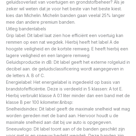
geluidsoverlast van voertuigen en grondstofbeheer? Als je
zeker wil weten dat je voor het beste van het beste kiest.
kies dan Michelin. Michelin banden gaan veelal 25% langer
mee dan andere premium banden.
Uitleg bandenlabels
Grip label: Dit label laat zien hoe efficiënt een voertuig kan
remmen op een nat wegdek. Hierbij heeft het label A de
hoogste veiligheid en de kortste remweg. E heeft hierbij een
lagere veiligheid en een langere remweg
Geluidsproductie in dB: Dit label geeft het externe rolgeluid in
decibel aan. de geluidsclassificering wordt aangegeven in
de letters A. B of C.
Energielabel: Het energielabel is ingedeeld op basis van
brandstofefficiëntie. Deze is verdeeld in 5 klassen: A tot E.
Hierbij verbruikt klasse A 0.1 liter minder dan een band met de
klasse B per 100 kilometer.&nbsp:
Snelheidsindex: Dit label geeft de maximale snelheid wat mag
worden gereden met de band aan. Hiervoor houdt u de
maximale snelheid aan dat bij uw auto is opgegeven.
Sneeuwlogo: Dit label toont aan of de banden geschikt zijn
voor met ijs en sneeuw bedekt wegdek. Deze banden zijn