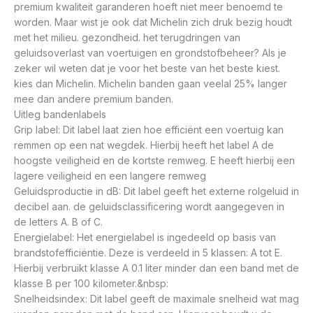
premium kwaliteit garanderen hoeft niet meer benoemd te
worden. Maar wist je ook dat Michelin zich druk bezig houdt
met het milieu. gezondheid. het terugdringen van
geluidsoverlast van voertuigen en grondstofbeheer? Als je
zeker wil weten dat je voor het beste van het beste kiest.
kies dan Michelin. Michelin banden gaan veelal 25% langer
mee dan andere premium banden.
Uitleg bandenlabels
Grip label: Dit label laat zien hoe efficiënt een voertuig kan
remmen op een nat wegdek. Hierbij heeft het label A de
hoogste veiligheid en de kortste remweg. E heeft hierbij een
lagere veiligheid en een langere remweg
Geluidsproductie in dB: Dit label geeft het externe rolgeluid in
decibel aan. de geluidsclassificering wordt aangegeven in
de letters A. B of C.
Energielabel: Het energielabel is ingedeeld op basis van
brandstofefficiëntie. Deze is verdeeld in 5 klassen: A tot E.
Hierbij verbruikt klasse A 0.1 liter minder dan een band met de
klasse B per 100 kilometer.&nbsp:
Snelheidsindex: Dit label geeft de maximale snelheid wat mag