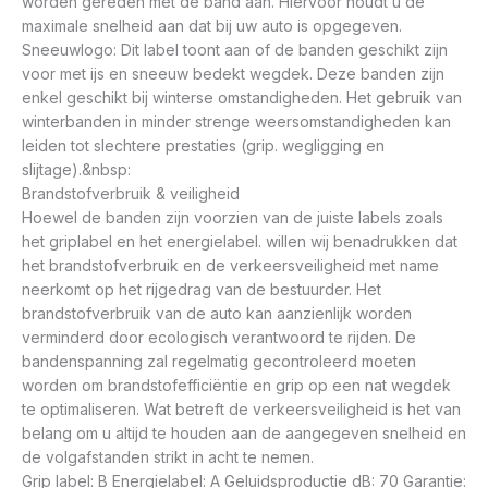
worden gereden met de band aan. Hiervoor houdt u de
maximale snelheid aan dat bij uw auto is opgegeven.
Sneeuwlogo: Dit label toont aan of de banden geschikt zijn
voor met ijs en sneeuw bedekt wegdek. Deze banden zijn
enkel geschikt bij winterse omstandigheden. Het gebruik van
winterbanden in minder strenge weersomstandigheden kan
leiden tot slechtere prestaties (grip. wegligging en
slijtage).&nbsp:
Brandstofverbruik & veiligheid
Hoewel de banden zijn voorzien van de juiste labels zoals
het griplabel en het energielabel. willen wij benadrukken dat
het brandstofverbruik en de verkeersveiligheid met name
neerkomt op het rijgedrag van de bestuurder. Het
brandstofverbruik van de auto kan aanzienlijk worden
verminderd door ecologisch verantwoord te rijden. De
bandenspanning zal regelmatig gecontroleerd moeten
worden om brandstofefficiëntie en grip op een nat wegdek
te optimaliseren. Wat betreft de verkeersveiligheid is het van
belang om u altijd te houden aan de aangegeven snelheid en
de volgafstanden strikt in acht te nemen.
Grip label: B Energielabel: A Geluidsproductie dB: 70 Garantie: