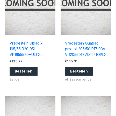
Vredestein Ultrac xl
Vredestein Quatrac
195/55 R20 95H
pro+ xl 205/50 R17 93V
VR1955520HULTXL
VR2055017VQTPROPLXL
€
125.27
€
145.31
Bestellen
Bestellen
Banden
All Season banden