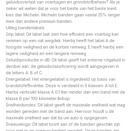
geluidsoverlast van voertuigen en grondstofbeheer? Als je
zeker wil weten dat je voor het beste van het beste kiest.
kies dan Michelin. Michelin banden gaan veelal 25% langer
mee dan andere premium banden.
Uitleg bandenlabels
Grip label: Dit label laat zien hoe efficiënt een voertuig kan
remmen op een nat wegdek. Hierbij heeft het label A de
hoogste veiligheid en de kortste remweg. E heeft hierbij een
lagere veiligheid en een langere remweg
Geluidsproductie in dB: Dit label geeft het externe rolgeluid in
decibel aan. de geluidsclassificering wordt aangegeven in
de letters A. B of C.
Energielabel: Het energielabel is ingedeeld op basis van
brandstofefficiëntie. Deze is verdeeld in 5 klassen: A tot E.
Hierbij verbruikt klasse A 0.1 liter minder dan een band met de
klasse B per 100 kilometer.&nbsp:
Snelheidsindex: Dit label geeft de maximale snelheid wat mag
worden gereden met de band aan. Hiervoor houdt u de
maximale snelheid aan dat bij uw auto is opgegeven.
Sneeuwlogo: Dit label toont aan of de banden geschikt zijn
voor met ijs en sneeuw bedekt wegdek. Deze banden zijn