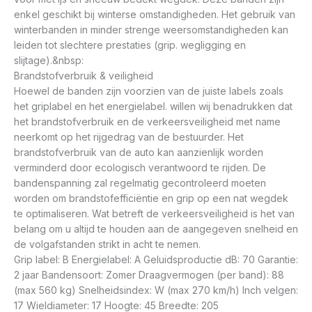
enkel geschikt bij winterse omstandigheden. Het gebruik van
winterbanden in minder strenge weersomstandigheden kan
leiden tot slechtere prestaties (grip. wegligging en
slijtage).&nbsp:
Brandstofverbruik & veiligheid
Hoewel de banden zijn voorzien van de juiste labels zoals
het griplabel en het energielabel. willen wij benadrukken dat
het brandstofverbruik en de verkeersveiligheid met name
neerkomt op het rijgedrag van de bestuurder. Het
brandstofverbruik van de auto kan aanzienlijk worden
verminderd door ecologisch verantwoord te rijden. De
bandenspanning zal regelmatig gecontroleerd moeten
worden om brandstofefficiëntie en grip op een nat wegdek
te optimaliseren. Wat betreft de verkeersveiligheid is het van
belang om u altijd te houden aan de aangegeven snelheid en
de volgafstanden strikt in acht te nemen.
Grip label: B Energielabel: A Geluidsproductie dB: 70 Garantie:
2 jaar Bandensoort: Zomer Draagvermogen (per band): 88
(max 560 kg) Snelheidsindex: W (max 270 km/h) Inch velgen:
17 Wieldiameter: 17 Hoogte: 45 Breedte: 205