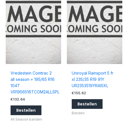
Vredestein Comtrac 2
Uniroyal Rainsport 5 fr
all season + 195/65 R16
xl 235/35 R19 91Y
104T
UR2353519YRAI5XL
VR1956516TCOM2ALLSPL
€
155.62
€
132.64
Bestellen
Bestellen
Banden
All Season banden