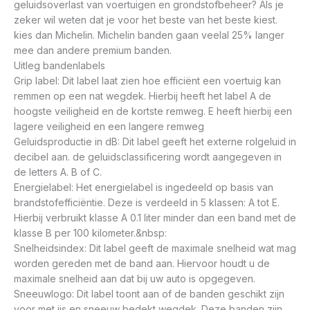
geluidsoverlast van voertuigen en grondstofbeheer? Als je
zeker wil weten dat je voor het beste van het beste kiest.
kies dan Michelin. Michelin banden gaan veelal 25% langer
mee dan andere premium banden.
Uitleg bandenlabels
Grip label: Dit label laat zien hoe efficiënt een voertuig kan
remmen op een nat wegdek. Hierbij heeft het label A de
hoogste veiligheid en de kortste remweg. E heeft hierbij een
lagere veiligheid en een langere remweg
Geluidsproductie in dB: Dit label geeft het externe rolgeluid in
decibel aan. de geluidsclassificering wordt aangegeven in
de letters A. B of C.
Energielabel: Het energielabel is ingedeeld op basis van
brandstofefficiëntie. Deze is verdeeld in 5 klassen: A tot E.
Hierbij verbruikt klasse A 0.1 liter minder dan een band met de
klasse B per 100 kilometer.&nbsp:
Snelheidsindex: Dit label geeft de maximale snelheid wat mag
worden gereden met de band aan. Hiervoor houdt u de
maximale snelheid aan dat bij uw auto is opgegeven.
Sneeuwlogo: Dit label toont aan of de banden geschikt zijn
voor met ijs en sneeuw bedekt wegdek. Deze banden zijn