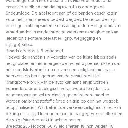
worden gereden met de band aan. Hiervoor houdt u de
maximale snelheid aan dat bij uw auto is opgegeven.
Sneeuwlogo: Dit label toont aan of de banden geschikt zijn
voor met ijs en sneeuw bedekt wegdek. Deze banden zijn
enkel geschikt bij winterse omstandigheden. Het gebruik van
winterbanden in minder strenge weersomstandigheden kan
leiden tot slechtere prestaties (grip. wegligging en
slijtage).&nbsp:
Brandstofverbruik & veiligheid
Hoewel de banden zijn voorzien van de juiste labels zoals
het griplabel en het energielabel. willen wij benadrukken dat
het brandstofverbruik en de verkeersveiligheid met name
neerkomt op het rijgedrag van de bestuurder. Het
brandstofverbruik van de auto kan aanzienlijk worden
verminderd door ecologisch verantwoord te rijden. De
bandenspanning zal regelmatig gecontroleerd moeten
worden om brandstofefficiëntie en grip op een nat wegdek
te optimaliseren. Wat betreft de verkeersveiligheid is het van
belang om u altijd te houden aan de aangegeven snelheid en
de volgafstanden strikt in acht te nemen.
Breedte: 255 Hoogte: 60 Wieldiameter: 18 Inch velgen: 18