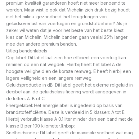
premium kwaliteit garanderen hoeft niet meer benoemd te
worden. Maar wist je ook dat Michelin zich druk bezig houdt
met het milieu. gezondheid. het terugdringen van
geluidsoverlast van voertuigen en grondstofbeheer? Als je
zeker wil weten dat je voor het beste van het beste kiest.
kies dan Michelin. Michelin banden gaan veelal 25% langer
mee dan andere premium banden.
Uitleg bandenlabels
Grip label: Dit label laat zien hoe efficiënt een voertuig kan
remmen op een nat wegdek. Hierbij heeft het label A de
hoogste veiligheid en de kortste remweg. E heeft hierbij een
lagere veiligheid en een langere remweg
Geluidsproductie in dB: Dit label geeft het externe rolgeluid in
decibel aan. de geluidsclassificering wordt aangegeven in
de letters A. B of C.
Energielabel: Het energielabel is ingedeeld op basis van
brandstofefficiëntie. Deze is verdeeld in 5 klassen: A tot E.
Hierbij verbruikt klasse A 0.1 liter minder dan een band met de
klasse B per 100 kilometer.&nbsp:
Snelheidsindex: Dit label geeft de maximale snelheid wat mag