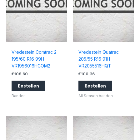
Vredestein Comtrac 2
Vredestein Quatrac
195/60 R16 99H
205/55 R16 91H
VR1956016HCOM2
VR2055516HQT
€
108.60
€
100.36
Bestellen
Bestellen
Banden
All Season banden