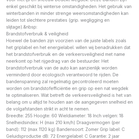
enkel geschikt bij winterse omstandigheden. Het gebruik van
winterbanden in minder strenge weersomstandigheden kan
leiden tot slechtere prestaties (grip. wegligging en
slijtage).&nbsp:
Brandstofverbruik & veiligheid
Hoewel de banden zijn voorzien van de juiste labels zoals
het griplabel en het energielabel. willen wij benadrukken dat
het brandstofverbruik en de verkeersveiligheid met name
neerkomt op het rijgedrag van de bestuurder. Het
brandstofverbruik van de auto kan aanzienlijk worden
verminderd door ecologisch verantwoord te rijden. De
bandenspanning zal regelmatig gecontroleerd moeten
worden om brandstofefficiëntie en grip op een nat wegdek
te optimaliseren. Wat betreft de verkeersveiligheid is het van
belang om u altijd te houden aan de aangegeven snelheid en
de volgafstanden strikt in acht te nemen.
Breedte: 255 Hoogte: 60 Wieldiameter: 18 Inch velgen: 18
Snelheidsindex: H (max 210 km/h) Draagvermogen (per
band): 112 (max 1120 kg) Bandensoort: Zomer Grip label: C
Geluidsproductie dB: 72 Energielabel: C Garantie: 2 jaar