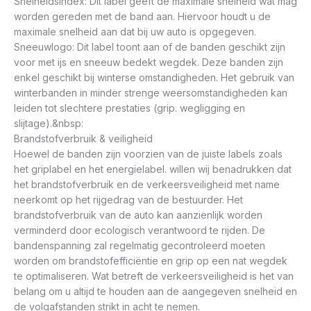
Snelheidsindex: Dit label geeft de maximale snelheid wat mag
worden gereden met de band aan. Hiervoor houdt u de
maximale snelheid aan dat bij uw auto is opgegeven.
Sneeuwlogo: Dit label toont aan of de banden geschikt zijn
voor met ijs en sneeuw bedekt wegdek. Deze banden zijn
enkel geschikt bij winterse omstandigheden. Het gebruik van
winterbanden in minder strenge weersomstandigheden kan
leiden tot slechtere prestaties (grip. wegligging en
slijtage).&nbsp:
Brandstofverbruik & veiligheid
Hoewel de banden zijn voorzien van de juiste labels zoals
het griplabel en het energielabel. willen wij benadrukken dat
het brandstofverbruik en de verkeersveiligheid met name
neerkomt op het rijgedrag van de bestuurder. Het
brandstofverbruik van de auto kan aanzienlijk worden
verminderd door ecologisch verantwoord te rijden. De
bandenspanning zal regelmatig gecontroleerd moeten
worden om brandstofefficiëntie en grip op een nat wegdek
te optimaliseren. Wat betreft de verkeersveiligheid is het van
belang om u altijd te houden aan de aangegeven snelheid en
de volgafstanden strikt in acht te nemen.