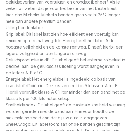
geluidsoverlast van voertuigen en grondstofbeheer? Als je
zeker wil weten dat je voor het beste van het beste kiest.
kies dan Michelin. Michelin banden gaan veelal 25% langer
mee dan andere premium banden.
Uitleg bandenlabels
Grip label: Dit label laat zien hoe efficiënt een voertuig kan
remmen op een nat wegdek. Hierbij heeft het label A de
hoogste veiligheid en de kortste remweg. E heeft hierbij een
lagere veiligheid en een langere remweg
Geluidsproductie in dB: Dit label geeft het externe rolgeluid in
decibel aan. de geluidsclassificering wordt aangegeven in
de letters A. B of C.
Energielabel: Het energielabel is ingedeeld op basis van
brandstofefficiëntie. Deze is verdeeld in 5 klassen: A tot E.
Hierbij verbruikt klasse A 0.1 liter minder dan een band met de
klasse B per 100 kilometer.&nbsp:
Snelheidsindex: Dit label geeft de maximale snelheid wat mag
worden gereden met de band aan. Hiervoor houdt u de
maximale snelheid aan dat bij uw auto is opgegeven.
Sneeuwlogo: Dit label toont aan of de banden geschikt zijn
voor met ijs en sneeuw bedekt wegdek. Deze banden zijn