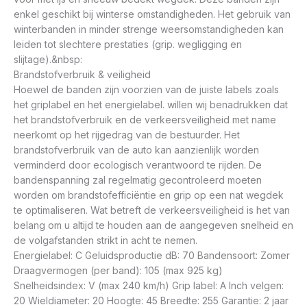
enkel geschikt bij winterse omstandigheden. Het gebruik van
winterbanden in minder strenge weersomstandigheden kan
leiden tot slechtere prestaties (grip. wegligging en
slijtage).&nbsp:
Brandstofverbruik & veiligheid
Hoewel de banden zijn voorzien van de juiste labels zoals
het griplabel en het energielabel. willen wij benadrukken dat
het brandstofverbruik en de verkeersveiligheid met name
neerkomt op het rijgedrag van de bestuurder. Het
brandstofverbruik van de auto kan aanzienlijk worden
verminderd door ecologisch verantwoord te rijden. De
bandenspanning zal regelmatig gecontroleerd moeten
worden om brandstofefficiëntie en grip op een nat wegdek
te optimaliseren. Wat betreft de verkeersveiligheid is het van
belang om u altijd te houden aan de aangegeven snelheid en
de volgafstanden strikt in acht te nemen.
Energielabel: C Geluidsproductie dB: 70 Bandensoort: Zomer
Draagvermogen (per band): 105 (max 925 kg)
Snelheidsindex: V (max 240 km/h) Grip label: A Inch velgen:
20 Wieldiameter: 20 Hoogte: 45 Breedte: 255 Garantie: 2 jaar