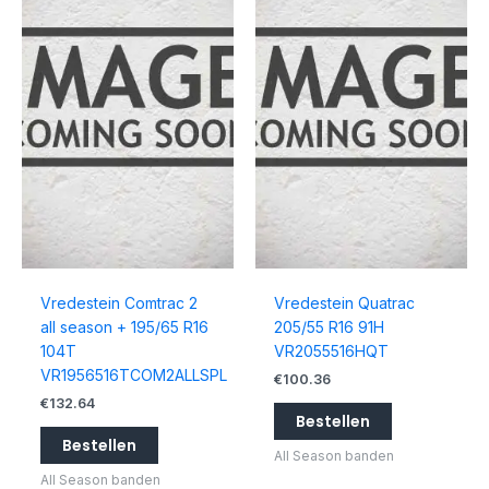
Vredestein Comtrac 2
Vredestein Quatrac
all season + 195/65 R16
205/55 R16 91H
104T
VR2055516HQT
VR1956516TCOM2ALLSPL
€
100.36
€
132.64
Bestellen
Bestellen
All Season banden
All Season banden