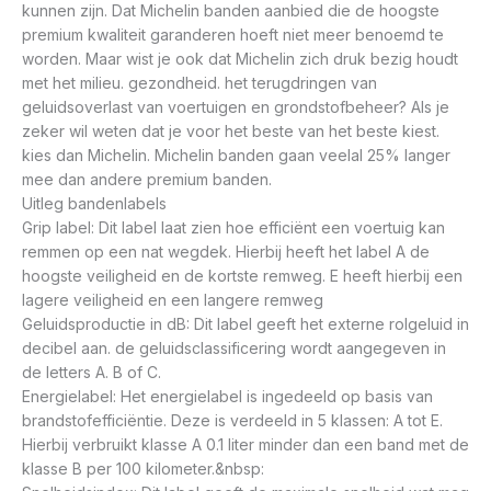
kunnen zijn. Dat Michelin banden aanbied die de hoogste
premium kwaliteit garanderen hoeft niet meer benoemd te
worden. Maar wist je ook dat Michelin zich druk bezig houdt
met het milieu. gezondheid. het terugdringen van
geluidsoverlast van voertuigen en grondstofbeheer? Als je
zeker wil weten dat je voor het beste van het beste kiest.
kies dan Michelin. Michelin banden gaan veelal 25% langer
mee dan andere premium banden.
Uitleg bandenlabels
Grip label: Dit label laat zien hoe efficiënt een voertuig kan
remmen op een nat wegdek. Hierbij heeft het label A de
hoogste veiligheid en de kortste remweg. E heeft hierbij een
lagere veiligheid en een langere remweg
Geluidsproductie in dB: Dit label geeft het externe rolgeluid in
decibel aan. de geluidsclassificering wordt aangegeven in
de letters A. B of C.
Energielabel: Het energielabel is ingedeeld op basis van
brandstofefficiëntie. Deze is verdeeld in 5 klassen: A tot E.
Hierbij verbruikt klasse A 0.1 liter minder dan een band met de
klasse B per 100 kilometer.&nbsp: