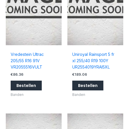
Vredestein Ultrac
Uniroyal Rainsport 5 fr
205/55 R16 91V
xl 255/40 R19 100Y
VR2055516VULT
UR2554019YRAI5XL
€
86.36
€
189.06
Bestellen
Bestellen
Banden
Banden