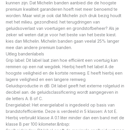
kunnen zijn. Dat Michelin banden aanbied die de hoogste
premium kwaliteit garanderen hoeft niet meer benoemd te
worden. Maar wist je ook dat Michelin zich druk bezig houdt
met het milieu. gezondheid. het terugdringen van
geluidsoverlast van voertuigen en grondstofbeheer? Als je
zeker wil weten dat je voor het beste van het beste kiest.
kies dan Michelin. Michelin banden gaan veelal 25% langer
mee dan andere premium banden.
Uitleg bandenlabels
Grip label: Dit label laat zien hoe efficiënt een voertuig kan
remmen op een nat wegdek. Hierbij heeft het label A de
hoogste veiligheid en de kortste remweg. E heeft hierbij een
lagere veiligheid en een langere remweg
Geluidsproductie in dB: Dit label geeft het externe rolgeluid in
decibel aan. de geluidsclassificering wordt aangegeven in
de letters A. B of C.
Energielabel: Het energielabel is ingedeeld op basis van
brandstofefficiëntie. Deze is verdeeld in 5 klassen: A tot E.
Hierbij verbruikt klasse A 0.1 liter minder dan een band met de
klasse B per 100 kilometer.&nbsp: