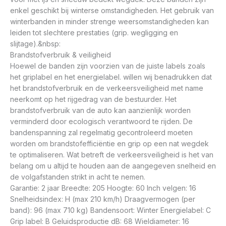
enkel geschikt bij winterse omstandigheden. Het gebruik van
winterbanden in minder strenge weersomstandigheden kan
leiden tot slechtere prestaties (grip. wegligging en
slijtage).&nbsp:
Brandstofverbruik & veiligheid
Hoewel de banden zijn voorzien van de juiste labels zoals
het griplabel en het energielabel. willen wij benadrukken dat
het brandstofverbruik en de verkeersveiligheid met name
neerkomt op het rijgedrag van de bestuurder. Het
brandstofverbruik van de auto kan aanzienlijk worden
verminderd door ecologisch verantwoord te rijden. De
bandenspanning zal regelmatig gecontroleerd moeten
worden om brandstofefficiëntie en grip op een nat wegdek
te optimaliseren. Wat betreft de verkeersveiligheid is het van
belang om u altijd te houden aan de aangegeven snelheid en
de volgafstanden strikt in acht te nemen.
Garantie: 2 jaar Breedte: 205 Hoogte: 60 Inch velgen: 16
Snelheidsindex: H (max 210 km/h) Draagvermogen (per
band): 96 (max 710 kg) Bandensoort: Winter Energielabel: C
Grip label: B Geluidsproductie dB: 68 Wieldiameter: 16