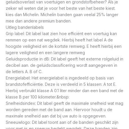
geluidsoverlast van voertuigen en grondstofbeheer? Als je
zeker wil weten dat je voor het beste van het beste kiest.
kies dan Michelin. Michelin banden gaan veelal 25% langer
mee dan andere premium banden.
Uitleg bandenlabels
Grip label: Dit label laat zien hoe efficiënt een voertuig kan
remmen op een nat wegdek. Hierbij heeft het label A de
hoogste veiligheid en de kortste remweg. E heeft hierbij een
lagere veiligheid en een langere remweg
Geluidsproductie in dB: Dit label geeft het externe rolgeluid in
decibel aan. de geluidsclassificering wordt aangegeven in
de letters A. B of C.
Energielabel: Het energielabel is ingedeeld op basis van
brandstofefficiëntie. Deze is verdeeld in 5 klassen: A tot E.
Hierbij verbruikt klasse A 0.1 liter minder dan een band met de
klasse B per 100 kilometer.&nbsp:
Snelheidsindex: Dit label geeft de maximale snelheid wat mag
worden gereden met de band aan. Hiervoor houdt u de
maximale snelheid aan dat bij uw auto is opgegeven.
Sneeuwlogo: Dit label toont aan of de banden geschikt zijn
voor met ijs en sneeuw bedekt wegdek. Deze banden zijn