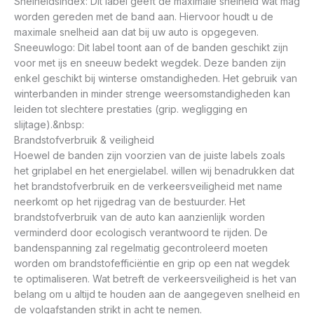
Snelheidsindex: Dit label geeft de maximale snelheid wat mag
worden gereden met de band aan. Hiervoor houdt u de
maximale snelheid aan dat bij uw auto is opgegeven.
Sneeuwlogo: Dit label toont aan of de banden geschikt zijn
voor met ijs en sneeuw bedekt wegdek. Deze banden zijn
enkel geschikt bij winterse omstandigheden. Het gebruik van
winterbanden in minder strenge weersomstandigheden kan
leiden tot slechtere prestaties (grip. wegligging en
slijtage).&nbsp:
Brandstofverbruik & veiligheid
Hoewel de banden zijn voorzien van de juiste labels zoals
het griplabel en het energielabel. willen wij benadrukken dat
het brandstofverbruik en de verkeersveiligheid met name
neerkomt op het rijgedrag van de bestuurder. Het
brandstofverbruik van de auto kan aanzienlijk worden
verminderd door ecologisch verantwoord te rijden. De
bandenspanning zal regelmatig gecontroleerd moeten
worden om brandstofefficiëntie en grip op een nat wegdek
te optimaliseren. Wat betreft de verkeersveiligheid is het van
belang om u altijd te houden aan de aangegeven snelheid en
de volgafstanden strikt in acht te nemen.