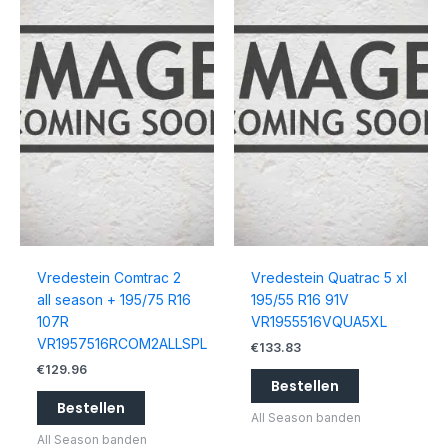
Vredestein Comtrac 2
Vredestein Quatrac 5 xl
all season + 195/75 R16
195/55 R16 91V
107R
VR1955516VQUA5XL
VR1957516RCOM2ALLSPL
€
133.83
€
129.96
Bestellen
Bestellen
All Season banden
All Season banden