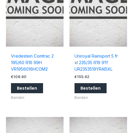
Vredestein Comtrac 2
Uniroyal Rainsport 5 fr
195/60 R16 99H
xl 235/35 R19 91Y
VR1956016HCOM2
UR2353519YRAI5XL
€
108.60
€
155.62
Bestellen
Bestellen
Banden
Banden