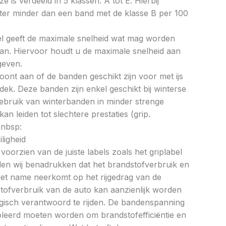
ze is verdeeld in 5 klassen: A tot E. Hierbij
liter minder dan een band met de klasse B per 100
bel geeft de maximale snelheid wat mag worden
an. Hiervoor houdt u de maximale snelheid aan
geven.
oont aan of de banden geschikt zijn voor met ijs
k. Deze banden zijn enkel geschikt bij winterse
ebruik van winterbanden in minder strenge
 leiden tot slechtere prestaties (grip.
&nbsp:
ligheid
oorzien van de juiste labels zoals het griplabel
illen wij benadrukken dat het brandstofverbruik en
met name neerkomt op het rijgedrag van de
tofverbruik van de auto kan aanzienlijk worden
gisch verantwoord te rijden. De bandenspanning
oleerd moeten worden om brandstofefficiëntie en