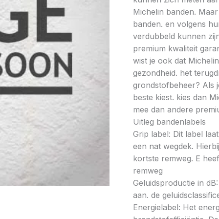
Michelin banden. Maar l
banden. en volgens hun
verdubbeld kunnen zijn
premium kwaliteit gar
wist je ook dat Micheli
gezondheid. het terugd
grondstofbeheer? Als j
beste kiest. kies dan 
mee dan andere premi
Uitleg bandenlabels
Grip label: Dit label l
een nat wegdek. Hierbij
kortste remweg. E heeft
remweg
Geluidsproductie in dB: 
aan. de geluidsclassifi
Energielabel: Het energ