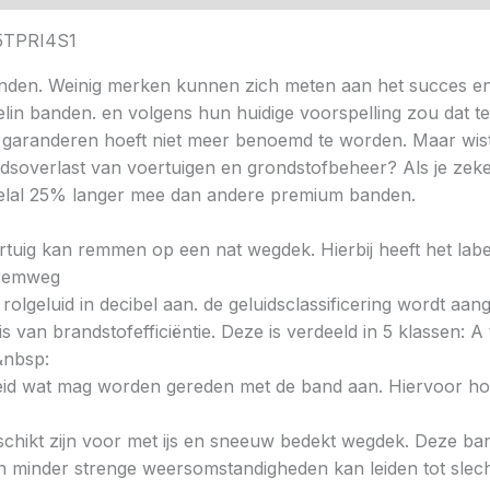
15TPRI4S1
nden. Weinig merken kunnen zich meten aan het succes en
helin banden. en volgens hun huidige voorspelling zou dat t
 garanderen hoeft niet meer benoemd te worden. Maar wist 
idsoverlast van voertuigen en grondstofbeheer? Als je zeke
veelal 25% langer mee dan andere premium banden.
voertuig kan remmen op een nat wegdek. Hierbij heeft het la
e remweg
 rolgeluid in decibel aan. de geluidsclassificering wordt aan
s van brandstofefficiëntie. Deze is verdeeld in 5 klassen: A t
&nbsp:
heid wat mag worden gereden met de band aan. Hiervoor hou
chikt zijn voor met ijs en sneeuw bedekt wegdek. Deze band
minder strenge weersomstandigheden kan leiden tot slechte