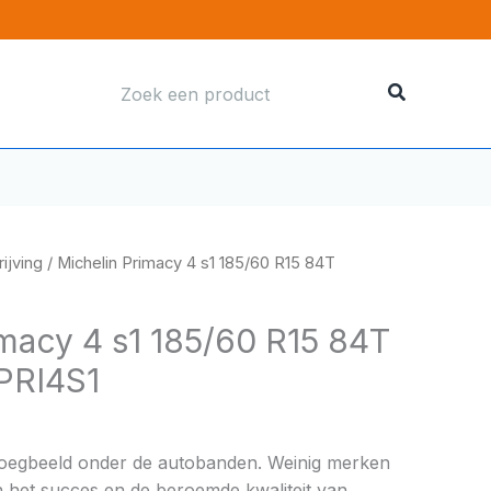
Zoeken
naar:
ijving
/ Michelin Primacy 4 s1 185/60 R15 84T
imacy 4 s1 185/60 R15 84T
PRI4S1
boegbeeld onder de autobanden. Weinig merken
 het succes en de beroemde kwaliteit van