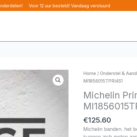
onderdelen!
Voor 12 uur besteld! Vandaag verstuurd
Home
/
Onderstel & Aandr
MI1856015TPRI4S1
Michelin Pr
MI1856015T
€
125.60
Michelin banden. het 
kunnen zich meten aan