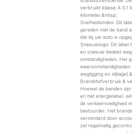
brandstofefficiëntie. De
verbruikt klasse A 0.1 
kilometer.&nbsp:
Snelheidsindex: Dit la
gereden met de band a
dat bij uw auto is opge
Sneeuwlogo: Dit label t
en sneeuw bedekt wegde
omstandigheden. Het g
weersomstandigheden kan
wegligging en slijtage).
Brandstofverbruik & vei
Hoewel de banden zijn v
en het energielabel. w
de verkeersveiligheid 
bestuurder. Het brands
verminderd door ecolo
zal regelmatig gecontr