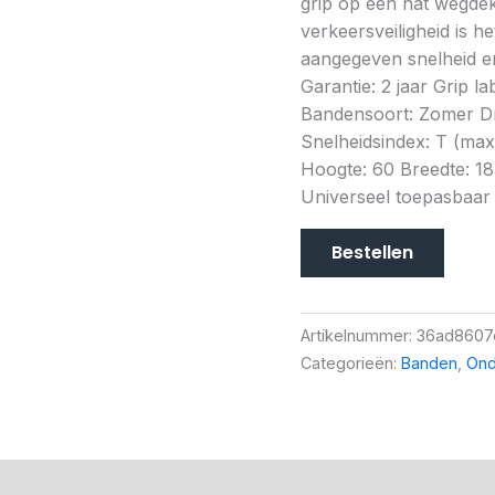
grip op een nat wegdek 
verkeersveiligheid is h
aangegeven snelheid en
Garantie: 2 jaar Grip l
Bandensoort: Zomer D
Snelheidsindex: T (max
Hoogte: 60 Breedte: 18
Universeel toepasbaar
Bestellen
Artikelnummer:
36ad8607
Categorieën:
Banden
,
Ond