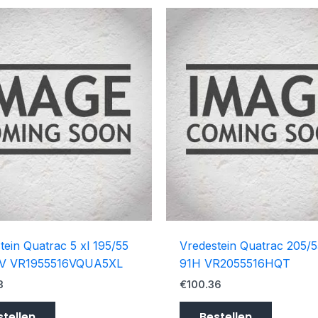
tein Quatrac 5 xl 195/55
Vredestein Quatrac 205/
1V VR1955516VQUA5XL
91H VR2055516HQT
3
€
100.36
stellen
Bestellen