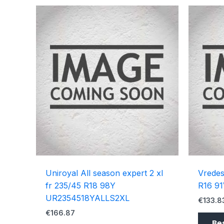
Uniroyal All season expert 2 xl
Vredes
fr 235/45 R18 98Y
R16 9
UR2354518YALLS2XL
€
133.8
€
166.87
Be