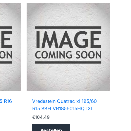
55 R16
Vredestein Quatrac xl 185/60
R15 88H VR1856015HQTXL
€
104.49
Bestellen