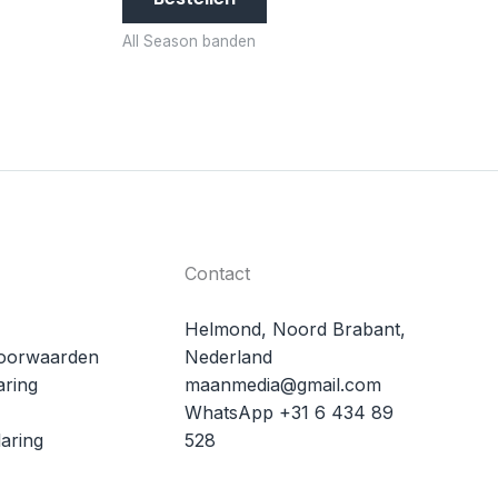
All Season banden
Contact
Helmond, Noord Brabant,
oorwaarden
Nederland
aring
maanmedia@gmail.com
WhatsApp +31 6 434 89
aring
528