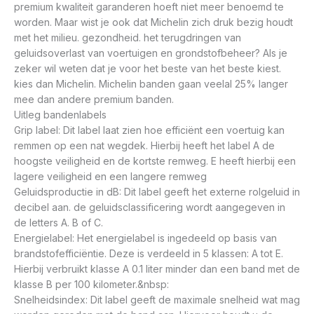
premium kwaliteit garanderen hoeft niet meer benoemd te
worden. Maar wist je ook dat Michelin zich druk bezig houdt
met het milieu. gezondheid. het terugdringen van
geluidsoverlast van voertuigen en grondstofbeheer? Als je
zeker wil weten dat je voor het beste van het beste kiest.
kies dan Michelin. Michelin banden gaan veelal 25% langer
mee dan andere premium banden.
Uitleg bandenlabels
Grip label: Dit label laat zien hoe efficiënt een voertuig kan
remmen op een nat wegdek. Hierbij heeft het label A de
hoogste veiligheid en de kortste remweg. E heeft hierbij een
lagere veiligheid en een langere remweg
Geluidsproductie in dB: Dit label geeft het externe rolgeluid in
decibel aan. de geluidsclassificering wordt aangegeven in
de letters A. B of C.
Energielabel: Het energielabel is ingedeeld op basis van
brandstofefficiëntie. Deze is verdeeld in 5 klassen: A tot E.
Hierbij verbruikt klasse A 0.1 liter minder dan een band met de
klasse B per 100 kilometer.&nbsp:
Snelheidsindex: Dit label geeft de maximale snelheid wat mag