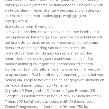
enkel geschikt bij winterse omstandigheden. Het gebruik van
winterbanden in minder strenge weersomstandigheden kan
leiden tot slechtere prestaties (grip. wegligging en
slijtage).&nbsp:
Brandstofverbruik & veiligheid
Hoewel de banden zijn voorzien van de juiste labels zoals
het griplabel en het energielabel. willen wij benadrukken dat
het brandstofverbruik en de verkeersveiligheid met name
neerkomt op het rijgedrag van de bestuurder. Het
brandstofverbruik van de auto kan aanzienlijk worden
verminderd door ecologisch verantwoord te rijden. De
bandenspanning zal regelmatig gecontroleerd moeten
worden om brandstofefficiëntie en grip op een nat wegdek
te optimaliseren. Wat betreft de verkeersveiligheid is het van
belang om u altijd te houden aan de aangegeven snelheid en
de volgafstanden strikt in acht te nemen.
Grip label: B Energielabel: D Garantie: 2 jaar Breedte: 315
Hoogte: 30 Wieldiameter: 18 Inch velgen: 18 Snelheidsindex:
Y (max 300 km/h) Geluidsproductie dB: 74 Bandensoort:
Zomer Draagvermogen (per band): 98 (max 750 kg)