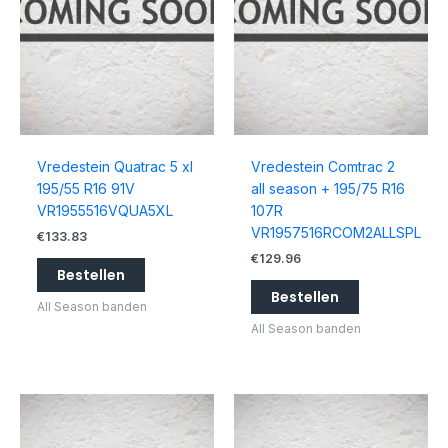
Vredestein Quatrac 5 xl
Vredestein Comtrac 2
195/55 R16 91V
all season + 195/75 R16
VR1955516VQUA5XL
107R
VR1957516RCOM2ALLSPL
€
133.83
€
129.96
Bestellen
Bestellen
All Season banden
All Season banden