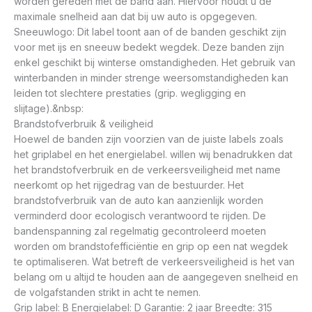
worden gereden met de band aan. Hiervoor houdt u de
maximale snelheid aan dat bij uw auto is opgegeven.
Sneeuwlogo: Dit label toont aan of de banden geschikt zijn
voor met ijs en sneeuw bedekt wegdek. Deze banden zijn
enkel geschikt bij winterse omstandigheden. Het gebruik van
winterbanden in minder strenge weersomstandigheden kan
leiden tot slechtere prestaties (grip. wegligging en
slijtage).&nbsp:
Brandstofverbruik & veiligheid
Hoewel de banden zijn voorzien van de juiste labels zoals
het griplabel en het energielabel. willen wij benadrukken dat
het brandstofverbruik en de verkeersveiligheid met name
neerkomt op het rijgedrag van de bestuurder. Het
brandstofverbruik van de auto kan aanzienlijk worden
verminderd door ecologisch verantwoord te rijden. De
bandenspanning zal regelmatig gecontroleerd moeten
worden om brandstofefficiëntie en grip op een nat wegdek
te optimaliseren. Wat betreft de verkeersveiligheid is het van
belang om u altijd te houden aan de aangegeven snelheid en
de volgafstanden strikt in acht te nemen.
Grip label: B Energielabel: D Garantie: 2 jaar Breedte: 315