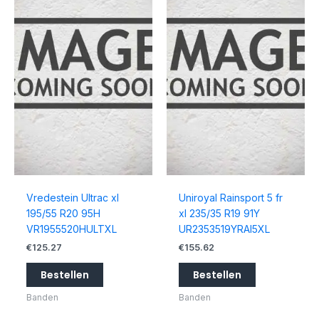
Vredestein Ultrac xl
Uniroyal Rainsport 5 fr
195/55 R20 95H
xl 235/35 R19 91Y
VR1955520HULTXL
UR2353519YRAI5XL
€
125.27
€
155.62
Bestellen
Bestellen
Banden
Banden