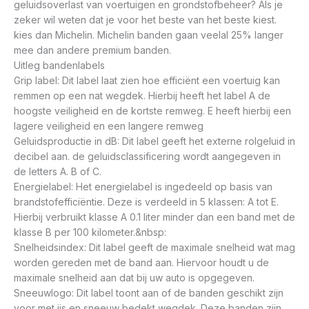
geluidsoverlast van voertuigen en grondstofbeheer? Als je
zeker wil weten dat je voor het beste van het beste kiest.
kies dan Michelin. Michelin banden gaan veelal 25% langer
mee dan andere premium banden.
Uitleg bandenlabels
Grip label: Dit label laat zien hoe efficiënt een voertuig kan
remmen op een nat wegdek. Hierbij heeft het label A de
hoogste veiligheid en de kortste remweg. E heeft hierbij een
lagere veiligheid en een langere remweg
Geluidsproductie in dB: Dit label geeft het externe rolgeluid in
decibel aan. de geluidsclassificering wordt aangegeven in
de letters A. B of C.
Energielabel: Het energielabel is ingedeeld op basis van
brandstofefficiëntie. Deze is verdeeld in 5 klassen: A tot E.
Hierbij verbruikt klasse A 0.1 liter minder dan een band met de
klasse B per 100 kilometer.&nbsp:
Snelheidsindex: Dit label geeft de maximale snelheid wat mag
worden gereden met de band aan. Hiervoor houdt u de
maximale snelheid aan dat bij uw auto is opgegeven.
Sneeuwlogo: Dit label toont aan of de banden geschikt zijn
voor met ijs en sneeuw bedekt wegdek. Deze banden zijn