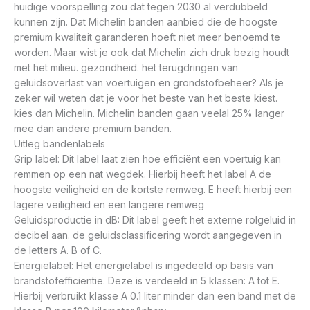
huidige voorspelling zou dat tegen 2030 al verdubbeld
kunnen zijn. Dat Michelin banden aanbied die de hoogste
premium kwaliteit garanderen hoeft niet meer benoemd te
worden. Maar wist je ook dat Michelin zich druk bezig houdt
met het milieu. gezondheid. het terugdringen van
geluidsoverlast van voertuigen en grondstofbeheer? Als je
zeker wil weten dat je voor het beste van het beste kiest.
kies dan Michelin. Michelin banden gaan veelal 25% langer
mee dan andere premium banden.
Uitleg bandenlabels
Grip label: Dit label laat zien hoe efficiënt een voertuig kan
remmen op een nat wegdek. Hierbij heeft het label A de
hoogste veiligheid en de kortste remweg. E heeft hierbij een
lagere veiligheid en een langere remweg
Geluidsproductie in dB: Dit label geeft het externe rolgeluid in
decibel aan. de geluidsclassificering wordt aangegeven in
de letters A. B of C.
Energielabel: Het energielabel is ingedeeld op basis van
brandstofefficiëntie. Deze is verdeeld in 5 klassen: A tot E.
Hierbij verbruikt klasse A 0.1 liter minder dan een band met de