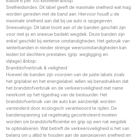
klasse B per 100 kilometer.&nbsp:
Snelheidsindex: Dit label geeft de maximale snelheid wat mag
worden gereden met de band aan. Hiervoor houdt u de
maximale snelheid aan dat bij uw auto is opgegeven.
Sneeuwlogo: Dit label toont aan of de banden geschikt zijn
voor met ijs en sneeuw bedekt wegdek. Deze banden zijn
enkel geschikt bij winterse omstandigheden. Het gebruik van
winterbanden in minder strenge weersomstandigheden kan
leiden tot slechtere prestaties (grip. wegligging en
slijtage).&nbsp:
Brandstofverbruik & veiligheid
Hoewel de banden zijn voorzien van de juiste labels zoals
het griplabel en het energielabel. willen wij benadrukken dat
het brandstofverbruik en de verkeersveiligheid met name
neerkomt op het rijgedrag van de bestuurder. Het
brandstofverbruik van de auto kan aanzienlijk worden
verminderd door ecologisch verantwoord te rijden. De
bandenspanning zal regelmatig gecontroleerd moeten
worden om brandstofefficiëntie en grip op een nat wegdek
te optimaliseren. Wat betreft de verkeersveiligheid is het van
belang om u altijd te houden aan de aangegeven snelheid en