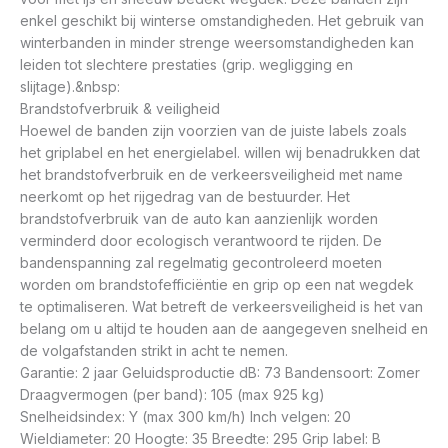
enkel geschikt bij winterse omstandigheden. Het gebruik van
winterbanden in minder strenge weersomstandigheden kan
leiden tot slechtere prestaties (grip. wegligging en
slijtage).&nbsp:
Brandstofverbruik & veiligheid
Hoewel de banden zijn voorzien van de juiste labels zoals
het griplabel en het energielabel. willen wij benadrukken dat
het brandstofverbruik en de verkeersveiligheid met name
neerkomt op het rijgedrag van de bestuurder. Het
brandstofverbruik van de auto kan aanzienlijk worden
verminderd door ecologisch verantwoord te rijden. De
bandenspanning zal regelmatig gecontroleerd moeten
worden om brandstofefficiëntie en grip op een nat wegdek
te optimaliseren. Wat betreft de verkeersveiligheid is het van
belang om u altijd te houden aan de aangegeven snelheid en
de volgafstanden strikt in acht te nemen.
Garantie: 2 jaar Geluidsproductie dB: 73 Bandensoort: Zomer
Draagvermogen (per band): 105 (max 925 kg)
Snelheidsindex: Y (max 300 km/h) Inch velgen: 20
Wieldiameter: 20 Hoogte: 35 Breedte: 295 Grip label: B