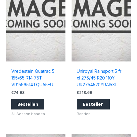
Vredestein Quatrac 5
Uniroyal Rainsport 5 fr
155/65 R14 75T
xl 275/45 R20 110Y
VR1556514TQUA5EU
UR2754520YRAI5XL
€
74.98
€
218.69
Bestellen
Bestellen
All Season banden
Banden