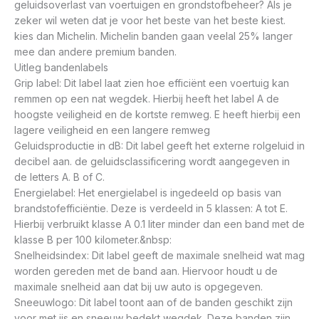
geluidsoverlast van voertuigen en grondstofbeheer? Als je
zeker wil weten dat je voor het beste van het beste kiest.
kies dan Michelin. Michelin banden gaan veelal 25% langer
mee dan andere premium banden.
Uitleg bandenlabels
Grip label: Dit label laat zien hoe efficiënt een voertuig kan
remmen op een nat wegdek. Hierbij heeft het label A de
hoogste veiligheid en de kortste remweg. E heeft hierbij een
lagere veiligheid en een langere remweg
Geluidsproductie in dB: Dit label geeft het externe rolgeluid in
decibel aan. de geluidsclassificering wordt aangegeven in
de letters A. B of C.
Energielabel: Het energielabel is ingedeeld op basis van
brandstofefficiëntie. Deze is verdeeld in 5 klassen: A tot E.
Hierbij verbruikt klasse A 0.1 liter minder dan een band met de
klasse B per 100 kilometer.&nbsp:
Snelheidsindex: Dit label geeft de maximale snelheid wat mag
worden gereden met de band aan. Hiervoor houdt u de
maximale snelheid aan dat bij uw auto is opgegeven.
Sneeuwlogo: Dit label toont aan of de banden geschikt zijn
voor met ijs en sneeuw bedekt wegdek. Deze banden zijn