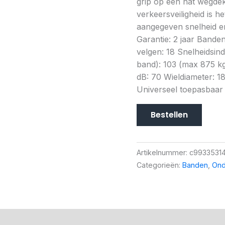
grip op een nat wegdek 
verkeersveiligheid is h
aangegeven snelheid en
Garantie: 2 jaar Bande
velgen: 18 Snelheidsi
band): 103 (max 875 kg)
dB: 70 Wieldiameter: 1
Universeel toepasbaar
Bestellen
Artikelnummer:
c9933531
Categorieën:
Banden
,
Ond