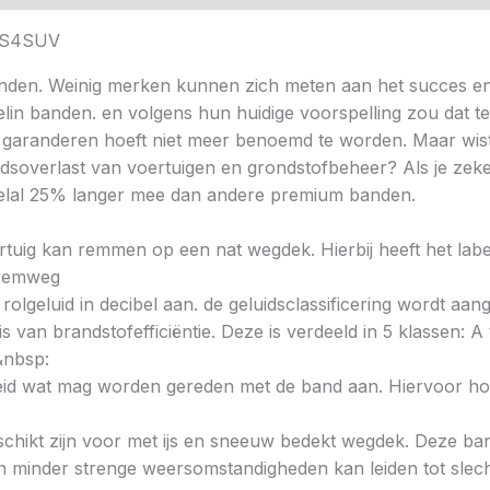
VPS4SUV
nden. Weinig merken kunnen zich meten aan het succes en
helin banden. en volgens hun huidige voorspelling zou dat t
 garanderen hoeft niet meer benoemd te worden. Maar wist 
idsoverlast van voertuigen en grondstofbeheer? Als je zeke
veelal 25% langer mee dan andere premium banden.
voertuig kan remmen op een nat wegdek. Hierbij heeft het la
e remweg
 rolgeluid in decibel aan. de geluidsclassificering wordt aan
s van brandstofefficiëntie. Deze is verdeeld in 5 klassen: A t
&nbsp:
heid wat mag worden gereden met de band aan. Hiervoor hou
chikt zijn voor met ijs en sneeuw bedekt wegdek. Deze band
minder strenge weersomstandigheden kan leiden tot slechte