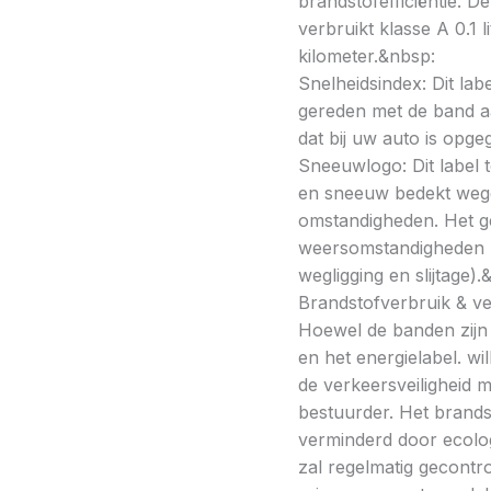
brandstofefficiëntie. De
verbruikt klasse A 0.1 
kilometer.&nbsp:
Snelheidsindex: Dit la
gereden met de band a
dat bij uw auto is opge
Sneeuwlogo: Dit label t
en sneeuw bedekt wegde
omstandigheden. Het g
weersomstandigheden kan
wegligging en slijtage).
Brandstofverbruik & vei
Hoewel de banden zijn v
en het energielabel. w
de verkeersveiligheid 
bestuurder. Het brands
verminderd door ecolo
zal regelmatig gecontr