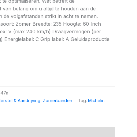
te optimaliseren. Wat betreft de
et van belang om u altijd te houden aan de
 de volgafstanden strikt in acht te nemen.
nsoort: Zomer Breedte: 235 Hoogte: 60 Inch
ndex: V (max 240 km/h) Draagvermogen (per
 Energielabel: C Grip label: A Geluidsproductie
8
447a
erstel & Aandrijving
,
Zomerbanden
Tag:
Michelin