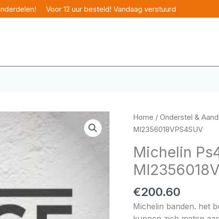
onderdelen!
Voor 12 uur besteld! Vandaag verstuurd
Home
/
Onderstel & Aandr
MI2356018VPS4SUV
Michelin Ps
MI2356018
€
200.60
Michelin banden. het 
kunnen zich meten aan