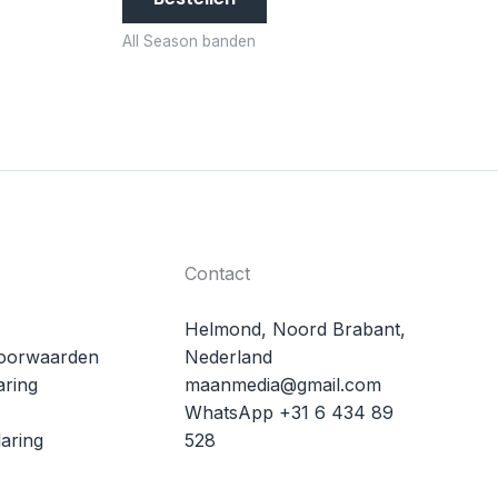
All Season banden
Contact
Helmond, Noord Brabant,
oorwaarden
Nederland
aring
maanmedia@gmail.com
WhatsApp +31 6 434 89
aring
528