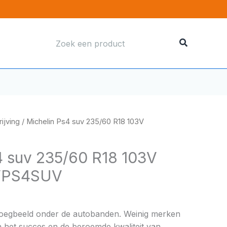
Zoeken
naar:
ijving
/ Michelin Ps4 suv 235/60 R18 103V
4 suv 235/60 R18 103V
VPS4SUV
boegbeeld onder de autobanden. Weinig merken
 het succes en de beroemde kwaliteit van