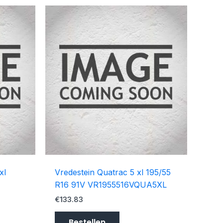
xl
Vredestein Quatrac 5 xl 195/55
R16 91V VR1955516VQUA5XL
€
133.83
Bestellen