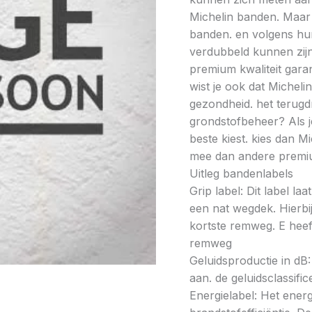
Michelin banden. Maar l
banden. en volgens hun
verdubbeld kunnen zijn
premium kwaliteit gar
wist je ook dat Micheli
gezondheid. het terugd
grondstofbeheer? Als j
beste kiest. kies dan 
mee dan andere premi
Uitleg bandenlabels
Grip label: Dit label l
een nat wegdek. Hierbij
kortste remweg. E heeft
remweg
Geluidsproductie in dB: 
aan. de geluidsclassifi
Energielabel: Het energ