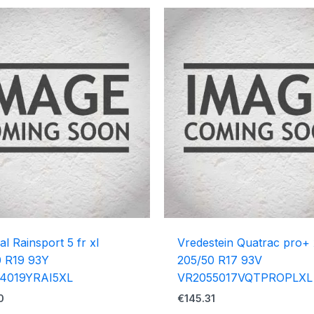
al Rainsport 5 fr xl
Vredestein Quatrac pro+ 
0 R19 93Y
205/50 R17 93V
4019YRAI5XL
VR2055017VQTPROPLXL
0
€
145.31