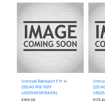
Uniroyal Rainsport 5 fr xl
Uniroy
255/40 R19 100Y
225/4
UR2554019YRAI5XL
UR225
€
189.06
€
175.8