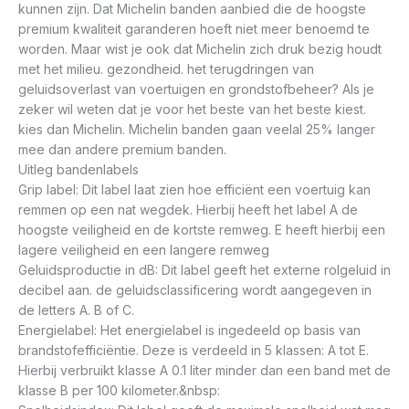
kunnen zijn. Dat Michelin banden aanbied die de hoogste
premium kwaliteit garanderen hoeft niet meer benoemd te
worden. Maar wist je ook dat Michelin zich druk bezig houdt
met het milieu. gezondheid. het terugdringen van
geluidsoverlast van voertuigen en grondstofbeheer? Als je
zeker wil weten dat je voor het beste van het beste kiest.
kies dan Michelin. Michelin banden gaan veelal 25% langer
mee dan andere premium banden.
Uitleg bandenlabels
Grip label: Dit label laat zien hoe efficiënt een voertuig kan
remmen op een nat wegdek. Hierbij heeft het label A de
hoogste veiligheid en de kortste remweg. E heeft hierbij een
lagere veiligheid en een langere remweg
Geluidsproductie in dB: Dit label geeft het externe rolgeluid in
decibel aan. de geluidsclassificering wordt aangegeven in
de letters A. B of C.
Energielabel: Het energielabel is ingedeeld op basis van
brandstofefficiëntie. Deze is verdeeld in 5 klassen: A tot E.
Hierbij verbruikt klasse A 0.1 liter minder dan een band met de
klasse B per 100 kilometer.&nbsp: