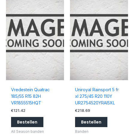
Vredestein Quatrac
Uniroyal Rainsport 5 fr
185/55 R15 82H
xl 275/45 R20 110Y
VR1855515HQT
UR2754520YRAI5XL
€
121.42
€
218.69
Bestellen
Bestellen
All Season banden
Banden