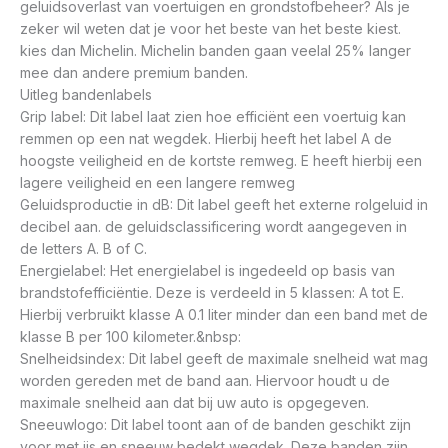
geluidsoverlast van voertuigen en grondstofbeheer? Als je
zeker wil weten dat je voor het beste van het beste kiest.
kies dan Michelin. Michelin banden gaan veelal 25% langer
mee dan andere premium banden.
Uitleg bandenlabels
Grip label: Dit label laat zien hoe efficiënt een voertuig kan
remmen op een nat wegdek. Hierbij heeft het label A de
hoogste veiligheid en de kortste remweg. E heeft hierbij een
lagere veiligheid en een langere remweg
Geluidsproductie in dB: Dit label geeft het externe rolgeluid in
decibel aan. de geluidsclassificering wordt aangegeven in
de letters A. B of C.
Energielabel: Het energielabel is ingedeeld op basis van
brandstofefficiëntie. Deze is verdeeld in 5 klassen: A tot E.
Hierbij verbruikt klasse A 0.1 liter minder dan een band met de
klasse B per 100 kilometer.&nbsp:
Snelheidsindex: Dit label geeft de maximale snelheid wat mag
worden gereden met de band aan. Hiervoor houdt u de
maximale snelheid aan dat bij uw auto is opgegeven.
Sneeuwlogo: Dit label toont aan of de banden geschikt zijn
voor met ijs en sneeuw bedekt wegdek. Deze banden zijn