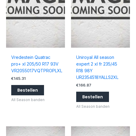
Vredestein Quatrac
Uniroyal All season
pro+ xl 205/50 R17 93V
expert 2 xl fr 235/45
VR2055017VQTPROPLXL
R18 98Y
UR2354518YALLS2XL
€
145.31
€
166.87
Bestellen
Bestellen
All Season banden
All Season banden