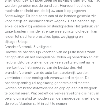
Snelheidsindex: Dit label geeft de maximale snelheid wat mag
worden gereden met de band aan. Hiervoor houdt u de
maximale snelheid aan dat bij uw auto is opgegeven.
Sneeuwlogo: Dit label toont aan of de banden geschikt zijn
voor met ijs en sneeuw bedekt wegdek. Deze banden zijn
enkel geschikt bij winterse omstandigheden. Het gebruik van
winterbanden in minder strenge weersomstandigheden kan
leiden tot slechtere prestaties (grip. wegligging en
slijtage).&nbsp:
Brandstofverbruik & veiligheid
Hoewel de banden zijn voorzien van de juiste labels zoals
het griplabel en het energielabel. willen wij benadrukken dat
het brandstofverbruik en de verkeersveiligheid met name
neerkomt op het rijgedrag van de bestuurder. Het
brandstofverbruik van de auto kan aanzienlijk worden
verminderd door ecologisch verantwoord te rijden. De
bandenspanning zal regelmatig gecontroleerd moeten
worden om brandstofefficiëntie en grip op een nat wegdek
te optimaliseren. Wat betreft de verkeersveiligheid is het van
belang om u altijd te houden aan de aangegeven snelheid en
de volgafstanden strikt in acht te nemen.