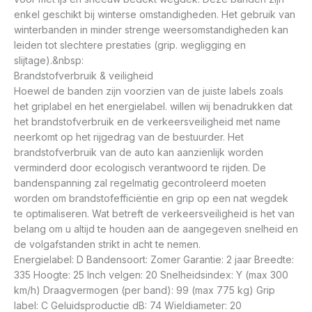
enkel geschikt bij winterse omstandigheden. Het gebruik van
winterbanden in minder strenge weersomstandigheden kan
leiden tot slechtere prestaties (grip. wegligging en
slijtage).&nbsp:
Brandstofverbruik & veiligheid
Hoewel de banden zijn voorzien van de juiste labels zoals
het griplabel en het energielabel. willen wij benadrukken dat
het brandstofverbruik en de verkeersveiligheid met name
neerkomt op het rijgedrag van de bestuurder. Het
brandstofverbruik van de auto kan aanzienlijk worden
verminderd door ecologisch verantwoord te rijden. De
bandenspanning zal regelmatig gecontroleerd moeten
worden om brandstofefficiëntie en grip op een nat wegdek
te optimaliseren. Wat betreft de verkeersveiligheid is het van
belang om u altijd te houden aan de aangegeven snelheid en
de volgafstanden strikt in acht te nemen.
Energielabel: D Bandensoort: Zomer Garantie: 2 jaar Breedte:
335 Hoogte: 25 Inch velgen: 20 Snelheidsindex: Y (max 300
km/h) Draagvermogen (per band): 99 (max 775 kg) Grip
label: C Geluidsproductie dB: 74 Wieldiameter: 20