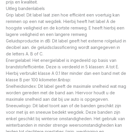
prijs en kwaliteit.
Uitleg bandenlabels
Grip label: Dit label laat zien hoe efficiënt een voertuig kan
remmen op een nat wegdek. Hierbij heeft het label A de
hoogste veiligheid en de kortste remweg. E heeft hierbij een
lagere veiligheid en een langere remweg
Geluidsproductie in dB: Dit label geeft het externe rolgeluid in
decibel aan. de geluidsclassificering wordt aangegeven in
de letters A. B of C.
Energielabel: Het energielabel is ingedeeld op basis van
brandstofefficiëntie. Deze is verdeeld in 5 klassen: A tot E.
Hierbij verbruikt klasse A 0.1 liter minder dan een band met de
klasse B per 100 kilometer.&nbsp:
Snelheidsindex: Dit label geeft de maximale snelheid wat mag
worden gereden met de band aan. Hiervoor houdt u de
maximale snelheid aan dat bij uw auto is opgegeven.
Sneeuwlogo: Dit label toont aan of de banden geschikt zijn
voor met ijs en sneeuw bedekt wegdek. Deze banden zijn
enkel geschikt bij winterse omstandigheden. Het gebruik van
winterbanden in minder strenge weersomstandigheden kan
leiden tot slechtere prestaties (grip. wegligging en