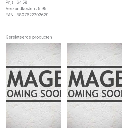
Prijs : 64.58
Verzendkosten : 9.99
EAN : 8807622202629
Gerelateerde producten