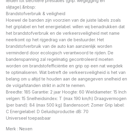
leiden tot slechtere prestaties (grip. wegligging en
slijtage).&nbsp:
Brandstofverbruik & veiligheid
Hoewel de banden zijn voorzien van de juiste labels zoals
het griplabel en het energielabel. willen wij benadrukken dat
het brandstofverbruik en de verkeersveiligheid met name
neerkomt op het rijgedrag van de bestuurder. Het
brandstofverbruik van de auto kan aanzienlijk worden
verminderd door ecologisch verantwoord te rijden. De
bandenspanning zal regelmatig gecontroleerd moeten
worden om brandstofefficiëntie en grip op een nat wegdek
te optimaliseren. Wat betreft de verkeersveiligheid is het van
belang om u altijd te houden aan de aangegeven snelheid en
de volgafstanden strikt in acht te nemen.
Breedte: 185 Garantie: 2 jaar Hoogte: 60 Wieldiameter: 15 Inch
velgen: 15 Snelheidsindex: T (max 190 km/h) Draagvermogen
(per band): 84 (max 500 kg) Bandensoort: Zomer Grip label:
C Energielabel: D Geluidsproductie dB: 70
Universeel toepasbaar
Merk : Nexen