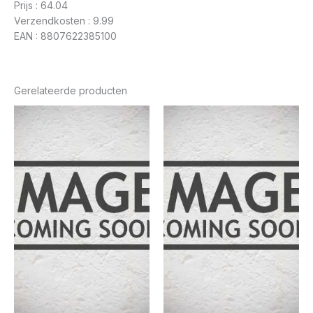
Prijs : 64.04
Verzendkosten : 9.99
EAN : 8807622385100
Gerelateerde producten