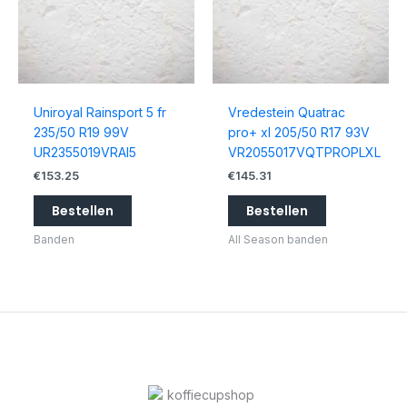
Uniroyal Rainsport 5 fr
Vredestein Quatrac
235/50 R19 99V
pro+ xl 205/50 R17 93V
UR2355019VRAI5
VR2055017VQTPROPLXL
€
153.25
€
145.31
Bestellen
Bestellen
Banden
All Season banden