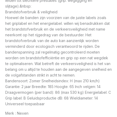
leiden tot slechtere prestaties (grip. wegligging en
slijtage).&nbsp:
Brandstofverbruik & veiligheid
Hoewel de banden zijn voorzien van de juiste labels zoals
het griplabel en het energielabel. willen wij benadrukken dat
het brandstofverbruik en de verkeersveiligheid met name
neerkomt op het rijgedrag van de bestuurder. Het
brandstofverbruik van de auto kan aanzienlijk worden
verminderd door ecologisch verantwoord te rijden. De
bandenspanning zal regelmatig gecontroleerd moeten
worden om brandstofefficiëntie en grip op een nat wegdek
te optimaliseren. Wat betreft de verkeersveiligheid is het van
belang om u altijd te houden aan de aangegeven snelheid en
de volgafstanden strikt in acht te nemen.
Bandensoort: Zomer Snelheidsindex: H (max 210 km/h)
Garantie: 2 jaar Breedte: 185 Hoogte: 65 Inch velgen: 14
Draagvermogen (per band): 86 (max 530 kg) Energielabel: C
Grip label: B Geluidsproductie dB: 68 Wieldiameter: 14
Universeel toepasbaar
Merk : Nexen