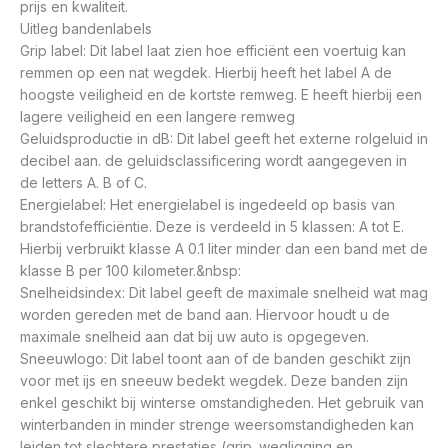
prijs en kwaliteit.
Uitleg bandenlabels
Grip label: Dit label laat zien hoe efficiënt een voertuig kan
remmen op een nat wegdek. Hierbij heeft het label A de
hoogste veiligheid en de kortste remweg. E heeft hierbij een
lagere veiligheid en een langere remweg
Geluidsproductie in dB: Dit label geeft het externe rolgeluid in
decibel aan. de geluidsclassificering wordt aangegeven in
de letters A. B of C.
Energielabel: Het energielabel is ingedeeld op basis van
brandstofefficiëntie. Deze is verdeeld in 5 klassen: A tot E.
Hierbij verbruikt klasse A 0.1 liter minder dan een band met de
klasse B per 100 kilometer.&nbsp:
Snelheidsindex: Dit label geeft de maximale snelheid wat mag
worden gereden met de band aan. Hiervoor houdt u de
maximale snelheid aan dat bij uw auto is opgegeven.
Sneeuwlogo: Dit label toont aan of de banden geschikt zijn
voor met ijs en sneeuw bedekt wegdek. Deze banden zijn
enkel geschikt bij winterse omstandigheden. Het gebruik van
winterbanden in minder strenge weersomstandigheden kan
leiden tot slechtere prestaties (grip. wegligging en