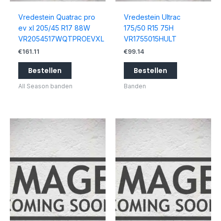
Vredestein Quatrac pro
Vredestein Ultrac
ev xl 205/45 R17 88W
175/50 R15 75H
VR2054517WQTPROEVXL
VR1755015HULT
€
161.11
€
99.14
Bestellen
Bestellen
All Season banden
Banden