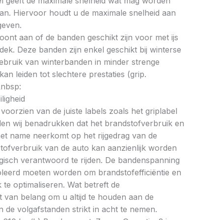
bel geeft de maximale snelheid wat mag worden
an. Hiervoor houdt u de maximale snelheid aan
geven.
oont aan of de banden geschikt zijn voor met ijs
k. Deze banden zijn enkel geschikt bij winterse
ebruik van winterbanden in minder strenge
 leiden tot slechtere prestaties (grip.
&nbsp:
ligheid
oorzien van de juiste labels zoals het griplabel
illen wij benadrukken dat het brandstofverbruik en
met name neerkomt op het rijgedrag van de
tofverbruik van de auto kan aanzienlijk worden
gisch verantwoord te rijden. De bandenspanning
oleerd moeten worden om brandstofefficiëntie en
te optimaliseren. Wat betreft de
et van belang om u altijd te houden aan de
 de volgafstanden strikt in acht te nemen.