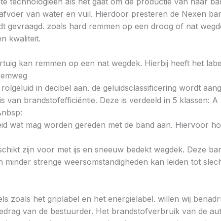
te technologieën als het gaat om de productie van haar ba
 afvoer van water en vuil. Hierdoor presteren de Nexen b
t gevraagd. zoals hard remmen op een droog of nat wegdek. 
n kwaliteit.
voertuig kan remmen op een nat wegdek. Hierbij heeft het la
e remweg
 rolgeluid in decibel aan. de geluidsclassificering wordt aan
s van brandstofefficiëntie. Deze is verdeeld in 5 klassen: A t
&nbsp:
heid wat mag worden gereden met de band aan. Hiervoor hou
chikt zijn voor met ijs en sneeuw bedekt wegdek. Deze band
minder strenge weersomstandigheden kan leiden tot slechte
ls zoals het griplabel en het energielabel. willen wij bena
gedrag van de bestuurder. Het brandstofverbruik van de au