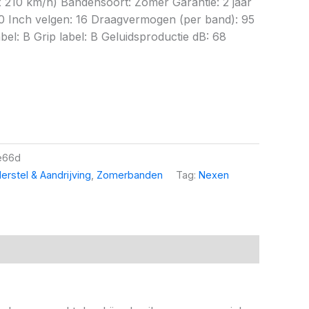
 210 km/h) Bandensoort: Zomer Garantie: 2 jaar
60 Inch velgen: 16 Draagvermogen (per band): 95
el: B Grip label: B Geluidsproductie dB: 68
e66d
erstel & Aandrijving
,
Zomerbanden
Tag:
Nexen