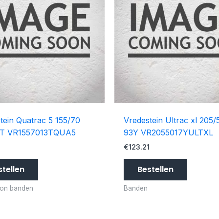
tein Quatrac 5 155/70
Vredestein Ultrac xl 205/
5T VR1557013TQUA5
93Y VR2055017YULTXL
4
€
123.21
stellen
Bestellen
son banden
Banden