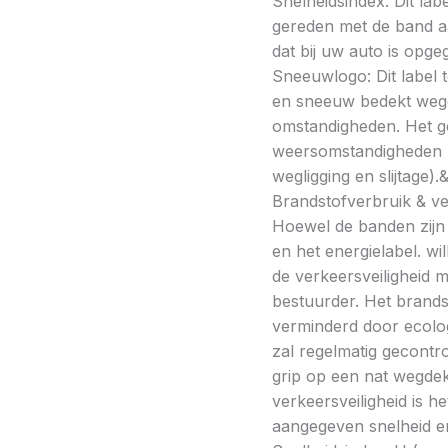
Snelheidsindex: Dit la
gereden met de band a
dat bij uw auto is opge
Sneeuwlogo: Dit label t
en sneeuw bedekt wegde
omstandigheden. Het g
weersomstandigheden kan
wegligging en slijtage).
Brandstofverbruik & vei
Hoewel de banden zijn v
en het energielabel. w
de verkeersveiligheid 
bestuurder. Het brands
verminderd door ecolo
zal regelmatig gecontr
grip op een nat wegdek 
verkeersveiligheid is h
aangegeven snelheid en