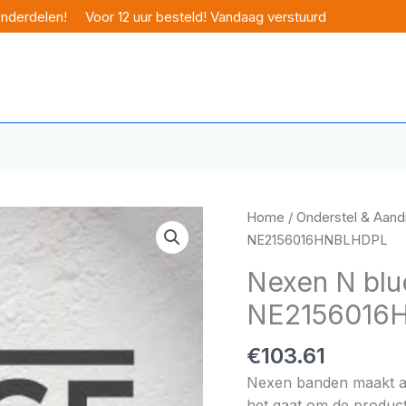
onderdelen!
Voor 12 uur besteld! Vandaag verstuurd
Home
/
Onderstel & Aandr
NE2156016HNBLHDPL
Nexen N blu
NE2156016
€
103.61
Nexen banden maakt alt
het gaat om de product