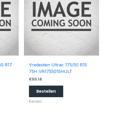
50 R17
Vredestein Ultrac 175/50 R15
75H VR1755015HULT
€
99.14
Bestellen
Banden