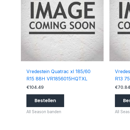
Vredestein Quatrac xl 185/60
Vredes
R15 88H VR1856015HQTXL
R13 7
€
104.49
€
70.8
Bestellen
Be
All Season banden
All Sea