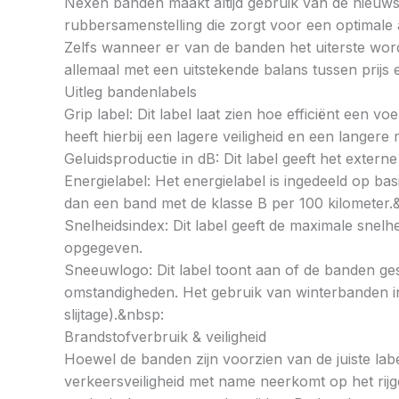
Nexen banden maakt altijd gebruik van de nieuws
rubbersamenstelling die zorgt voor een optimale
Zelfs wanneer er van de banden het uiterste word
allemaal met een uitstekende balans tussen prijs e
Uitleg bandenlabels
Grip label: Dit label laat zien hoe efficiënt een 
heeft hierbij een lagere veiligheid en een langer
Geluidsproductie in dB: Dit label geeft het externe
Energielabel: Het energielabel is ingedeeld op basi
dan een band met de klasse B per 100 kilometer.
Snelheidsindex: Dit label geeft de maximale snel
opgegeven.
Sneeuwlogo: Dit label toont aan of de banden ges
omstandigheden. Het gebruik van winterbanden in 
slijtage).&nbsp:
Brandstofverbruik & veiligheid
Hoewel de banden zijn voorzien van de juiste labe
verkeersveiligheid met name neerkomt op het rij