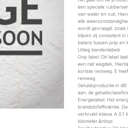
een speciale rubbersam
van water en vuil. Hi
alle weersomstandighed
wordt gevraagd. zoals
blijven zij consistent i
balans tussen prijs en k
Uitleg bandenlabels
Grip label: Dit label l
een nat wegdek. Hierbij
kortste remweg. E heeft
remweg
Geluidsproductie in dB: 
aan. de geluidsclassifi
Energielabel: Het energ
brandstofefficiëntie. De
verbruikt klasse A 0.1 
kilometer.&nbsp: