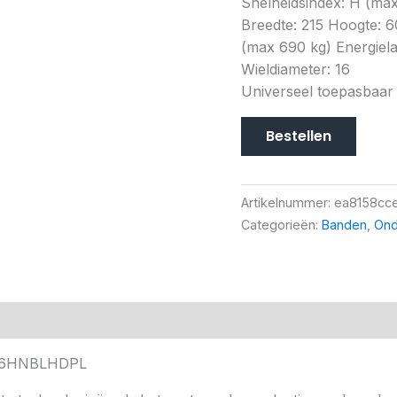
Snelheidsindex: H (max
Breedte: 215 Hoogte: 
(max 690 kg) Energielab
Wieldiameter: 16
Universeel toepasbaar
Bestellen
Artikelnummer:
ea8158cc
Categorieën:
Banden
,
Ond
016HNBLHDPL