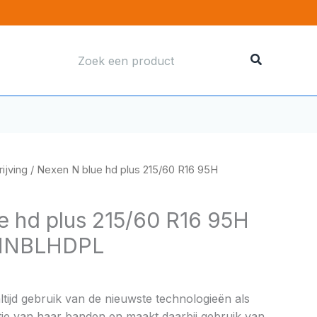
Zoeken
naar:
ijving
/ Nexen N blue hd plus 215/60 R16 95H
e hd plus 215/60 R16 95H
HNBLHDPL
ijd gebruik van de nieuwste technologieën als
ie van haar banden en maakt daarbij gebruik van