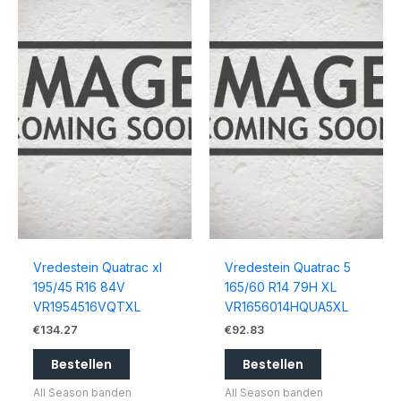
Vredestein Quatrac xl
Vredestein Quatrac 5
195/45 R16 84V
165/60 R14 79H XL
VR1954516VQTXL
VR1656014HQUA5XL
€
134.27
€
92.83
Bestellen
Bestellen
All Season banden
All Season banden