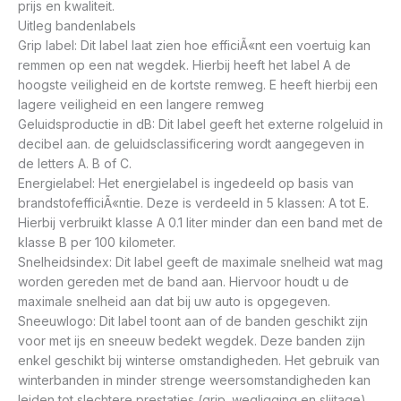
prijs en kwaliteit.
Uitleg bandenlabels
Grip label: Dit label laat zien hoe efficiÃ«nt een voertuig kan
remmen op een nat wegdek. Hierbij heeft het label A de
hoogste veiligheid en de kortste remweg. E heeft hierbij een
lagere veiligheid en een langere remweg
Geluidsproductie in dB: Dit label geeft het externe rolgeluid in
decibel aan. de geluidsclassificering wordt aangegeven in
de letters A. B of C.
Energielabel: Het energielabel is ingedeeld op basis van
brandstofefficiÃ«ntie. Deze is verdeeld in 5 klassen: A tot E.
Hierbij verbruikt klasse A 0.1 liter minder dan een band met de
klasse B per 100 kilometer.
Snelheidsindex: Dit label geeft de maximale snelheid wat mag
worden gereden met de band aan. Hiervoor houdt u de
maximale snelheid aan dat bij uw auto is opgegeven.
Sneeuwlogo: Dit label toont aan of de banden geschikt zijn
voor met ijs en sneeuw bedekt wegdek. Deze banden zijn
enkel geschikt bij winterse omstandigheden. Het gebruik van
winterbanden in minder strenge weersomstandigheden kan
leiden tot slechtere prestaties (grip. wegligging en slijtage).