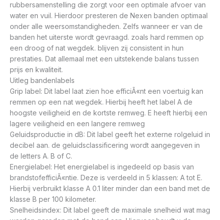
rubbersamenstelling die zorgt voor een optimale afvoer van
water en vuil. Hierdoor presteren de Nexen banden optimaal
onder alle weersomstandigheden. Zelfs wanneer er van de
banden het uiterste wordt gevraagd. zoals hard remmen op
een droog of nat wegdek. blijven zij consistent in hun
prestaties. Dat allemaal met een uitstekende balans tussen
prijs en kwaliteit.
Uitleg bandenlabels
Grip label: Dit label laat zien hoe efficiÃ«nt een voertuig kan
remmen op een nat wegdek. Hierbij heeft het label A de
hoogste veiligheid en de kortste remweg. E heeft hierbij een
lagere veiligheid en een langere remweg
Geluidsproductie in dB: Dit label geeft het externe rolgeluid in
decibel aan. de geluidsclassificering wordt aangegeven in
de letters A. B of C.
Energielabel: Het energielabel is ingedeeld op basis van
brandstofefficiÃ«ntie. Deze is verdeeld in 5 klassen: A tot E.
Hierbij verbruikt klasse A 0.1 liter minder dan een band met de
klasse B per 100 kilometer.
Snelheidsindex: Dit label geeft de maximale snelheid wat mag