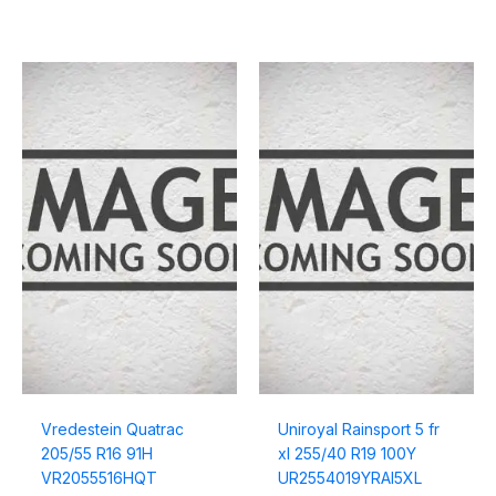
Vredestein Quatrac
Uniroyal Rainsport 5 fr
205/55 R16 91H
xl 255/40 R19 100Y
VR2055516HQT
UR2554019YRAI5XL