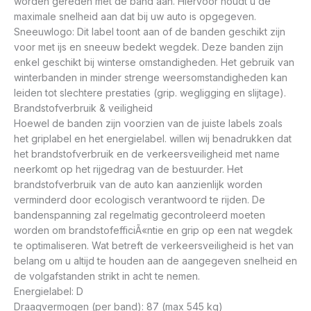
worden gereden met de band aan. Hiervoor houdt u de
maximale snelheid aan dat bij uw auto is opgegeven.
Sneeuwlogo: Dit label toont aan of de banden geschikt zijn
voor met ijs en sneeuw bedekt wegdek. Deze banden zijn
enkel geschikt bij winterse omstandigheden. Het gebruik van
winterbanden in minder strenge weersomstandigheden kan
leiden tot slechtere prestaties (grip. wegligging en slijtage).
Brandstofverbruik & veiligheid
Hoewel de banden zijn voorzien van de juiste labels zoals
het griplabel en het energielabel. willen wij benadrukken dat
het brandstofverbruik en de verkeersveiligheid met name
neerkomt op het rijgedrag van de bestuurder. Het
brandstofverbruik van de auto kan aanzienlijk worden
verminderd door ecologisch verantwoord te rijden. De
bandenspanning zal regelmatig gecontroleerd moeten
worden om brandstofefficiÃ«ntie en grip op een nat wegdek
te optimaliseren. Wat betreft de verkeersveiligheid is het van
belang om u altijd te houden aan de aangegeven snelheid en
de volgafstanden strikt in acht te nemen.
Energielabel: D
Draagvermogen (per band): 87 (max 545 kg)