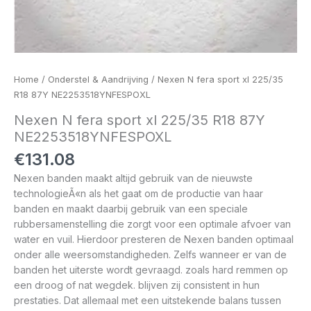
Home
/
Onderstel & Aandrijving
/ Nexen N fera sport xl 225/35
R18 87Y NE2253518YNFESPOXL
Nexen N fera sport xl 225/35 R18 87Y
NE2253518YNFESPOXL
€
131.08
Nexen banden maakt altijd gebruik van de nieuwste
technologieÃ«n als het gaat om de productie van haar
banden en maakt daarbij gebruik van een speciale
rubbersamenstelling die zorgt voor een optimale afvoer van
water en vuil. Hierdoor presteren de Nexen banden optimaal
onder alle weersomstandigheden. Zelfs wanneer er van de
banden het uiterste wordt gevraagd. zoals hard remmen op
een droog of nat wegdek. blijven zij consistent in hun
prestaties. Dat allemaal met een uitstekende balans tussen