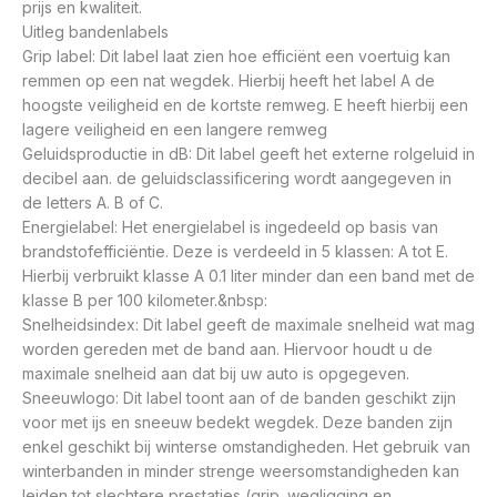
prijs en kwaliteit.
Uitleg bandenlabels
Grip label: Dit label laat zien hoe efficiënt een voertuig kan
remmen op een nat wegdek. Hierbij heeft het label A de
hoogste veiligheid en de kortste remweg. E heeft hierbij een
lagere veiligheid en een langere remweg
Geluidsproductie in dB: Dit label geeft het externe rolgeluid in
decibel aan. de geluidsclassificering wordt aangegeven in
de letters A. B of C.
Energielabel: Het energielabel is ingedeeld op basis van
brandstofefficiëntie. Deze is verdeeld in 5 klassen: A tot E.
Hierbij verbruikt klasse A 0.1 liter minder dan een band met de
klasse B per 100 kilometer.&nbsp:
Snelheidsindex: Dit label geeft de maximale snelheid wat mag
worden gereden met de band aan. Hiervoor houdt u de
maximale snelheid aan dat bij uw auto is opgegeven.
Sneeuwlogo: Dit label toont aan of de banden geschikt zijn
voor met ijs en sneeuw bedekt wegdek. Deze banden zijn
enkel geschikt bij winterse omstandigheden. Het gebruik van
winterbanden in minder strenge weersomstandigheden kan
leiden tot slechtere prestaties (grip. wegligging en