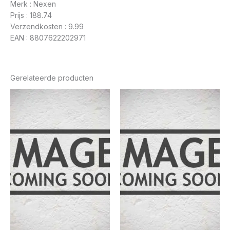
Merk : Nexen
Prijs : 188.74
Verzendkosten : 9.99
EAN : 8807622202971
Gerelateerde producten