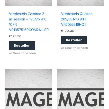
Vredestein Comtrac 2
Vredestein Quatrac
all season + 195/75 R16
205/55 R16 91H
107R
VR2055516HQT
VR1957516RCOM2ALLSPL
€
100.36
€
129.96
Bestellen
Bestellen
All Season banden
All Season banden