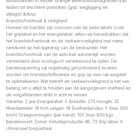
winterbanden in minder strenge weersomstandigheden kan
leiden tot slechtere prestaties (grip. wegligging en
slijtage).&nbsp:
Brandstofverbruik & veiligheid
Hoewel de banden zijn voorzien van de juiste labels zoals
het griplabel en het energielabel. willen wij benadrukken dat
het brandstofverbruik en de verkeersveiligheid met name
neerkomt op het rijgedrag van de bestuurder. Het
brandstofverbruik van de auto kan aanzienlijk worden
verminderd door ecologisch verantwoord te rijden. De
bandenspanning zal regelmatig gecontroleerd moeten
worden om brandstofefficiëntie en grip op een nat wegdek
te optimaliseren. Wat betreft de verkeersveiligheid is het van
belang om u altijd te houden aan de aangegeven snelheid en
de volgafstanden strikt in acht te nemen.
Garantie: 2 jaar Energielabel: C Breedte: 275 Hoogte: 35
Wieldiameter: 19 Inch velgen: 19 Snelheidsindex: Y (max 300
km/h) Draagvermogen (per band): 100 (max 800 kg)
Bandensoort: Zomer Geluidsproductie dB: 73 Grip label: A
Universeel toepasbaar