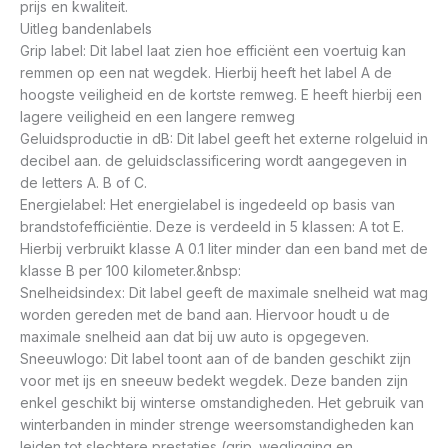
prijs en kwaliteit.
Uitleg bandenlabels
Grip label: Dit label laat zien hoe efficiënt een voertuig kan
remmen op een nat wegdek. Hierbij heeft het label A de
hoogste veiligheid en de kortste remweg. E heeft hierbij een
lagere veiligheid en een langere remweg
Geluidsproductie in dB: Dit label geeft het externe rolgeluid in
decibel aan. de geluidsclassificering wordt aangegeven in
de letters A. B of C.
Energielabel: Het energielabel is ingedeeld op basis van
brandstofefficiëntie. Deze is verdeeld in 5 klassen: A tot E.
Hierbij verbruikt klasse A 0.1 liter minder dan een band met de
klasse B per 100 kilometer.&nbsp:
Snelheidsindex: Dit label geeft de maximale snelheid wat mag
worden gereden met de band aan. Hiervoor houdt u de
maximale snelheid aan dat bij uw auto is opgegeven.
Sneeuwlogo: Dit label toont aan of de banden geschikt zijn
voor met ijs en sneeuw bedekt wegdek. Deze banden zijn
enkel geschikt bij winterse omstandigheden. Het gebruik van
winterbanden in minder strenge weersomstandigheden kan
leiden tot slechtere prestaties (grip. wegligging en