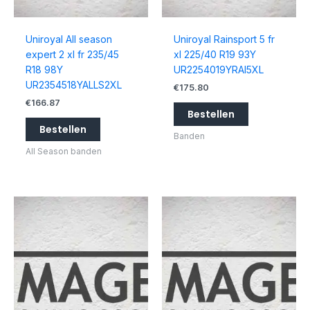
Uniroyal All season
Uniroyal Rainsport 5 fr
expert 2 xl fr 235/45
xl 225/40 R19 93Y
R18 98Y
UR2254019YRAI5XL
UR2354518YALLS2XL
€
175.80
€
166.87
Bestellen
Bestellen
Banden
All Season banden