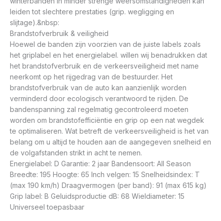
winterbanden in minder strenge weersomstandigheden kan
leiden tot slechtere prestaties (grip. wegligging en
slijtage).&nbsp:
Brandstofverbruik & veiligheid
Hoewel de banden zijn voorzien van de juiste labels zoals
het griplabel en het energielabel. willen wij benadrukken dat
het brandstofverbruik en de verkeersveiligheid met name
neerkomt op het rijgedrag van de bestuurder. Het
brandstofverbruik van de auto kan aanzienlijk worden
verminderd door ecologisch verantwoord te rijden. De
bandenspanning zal regelmatig gecontroleerd moeten
worden om brandstofefficiëntie en grip op een nat wegdek
te optimaliseren. Wat betreft de verkeersveiligheid is het van
belang om u altijd te houden aan de aangegeven snelheid en
de volgafstanden strikt in acht te nemen.
Energielabel: D Garantie: 2 jaar Bandensoort: All Season
Breedte: 195 Hoogte: 65 Inch velgen: 15 Snelheidsindex: T
(max 190 km/h) Draagvermogen (per band): 91 (max 615 kg)
Grip label: B Geluidsproductie dB: 68 Wieldiameter: 15
Universeel toepasbaar