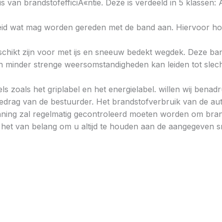
s van brandstofefficiÃ«ntie. Deze is verdeeld in 5 klassen: A 
heid wat mag worden gereden met de band aan. Hiervoor hou
chikt zijn voor met ijs en sneeuw bedekt wegdek. Deze band
minder strenge weersomstandigheden kan leiden tot slechtere
ls zoals het griplabel en het energielabel. willen wij bena
gedrag van de bestuurder. Het brandstofverbruik van de au
ning zal regelmatig gecontroleerd moeten worden om brand
is het van belang om u altijd te houden aan de aangegeven sn