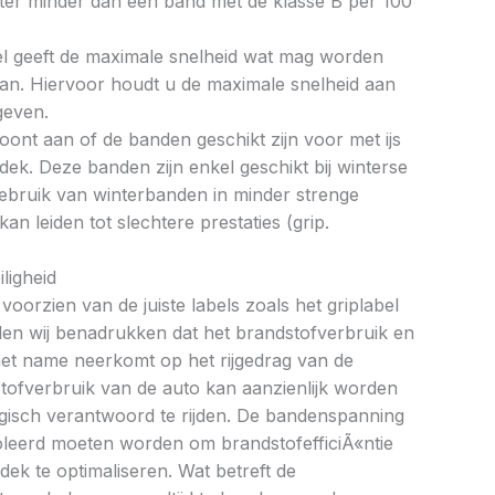
liter minder dan een band met de klasse B per 100
bel geeft de maximale snelheid wat mag worden
an. Hiervoor houdt u de maximale snelheid aan
geven.
oont aan of de banden geschikt zijn voor met ijs
k. Deze banden zijn enkel geschikt bij winterse
ebruik van winterbanden in minder strenge
 leiden tot slechtere prestaties (grip.
ligheid
oorzien van de juiste labels zoals het griplabel
illen wij benadrukken dat het brandstofverbruik en
met name neerkomt op het rijgedrag van de
tofverbruik van de auto kan aanzienlijk worden
gisch verantwoord te rijden. De bandenspanning
oleerd moeten worden om brandstofefficiÃ«ntie
dek te optimaliseren. Wat betreft de