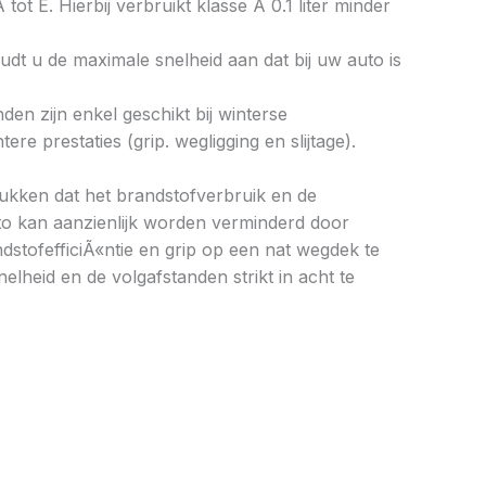
tot E. Hierbij verbruikt klasse A 0.1 liter minder
dt u de maximale snelheid aan dat bij uw auto is
en zijn enkel geschikt bij winterse
 prestaties (grip. wegligging en slijtage).
drukken dat het brandstofverbruik en de
to kan aanzienlijk worden verminderd door
stofefficiÃ«ntie en grip op een nat wegdek te
elheid en de volgafstanden strikt in acht te