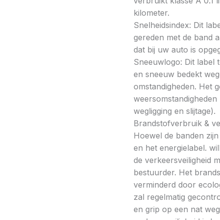
verbruikt klasse A 0.1 
kilometer.
Snelheidsindex: Dit la
gereden met de band a
dat bij uw auto is opge
Sneeuwlogo: Dit label t
en sneeuw bedekt wegde
omstandigheden. Het g
weersomstandigheden kan
wegligging en slijtage).
Brandstofverbruik & vei
Hoewel de banden zijn v
en het energielabel. w
de verkeersveiligheid 
bestuurder. Het brands
verminderd door ecolo
zal regelmatig gecontr
en grip op een nat weg