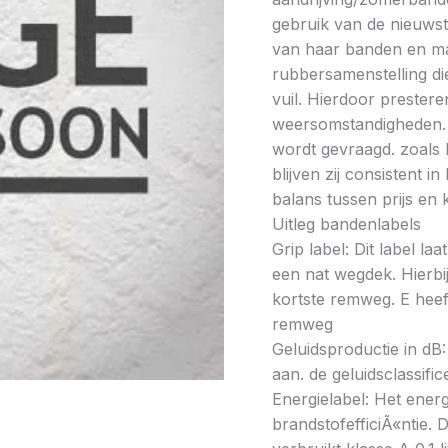
gebruik van de nieuwst
van haar banden en maa
rubbersamenstelling di
vuil. Hierdoor prester
weersomstandigheden. 
wordt gevraagd. zoals
blijven zij consistent i
balans tussen prijs en k
Uitleg bandenlabels
Grip label: Dit label l
een nat wegdek. Hierbij
kortste remweg. E heeft
remweg
Geluidsproductie in dB: 
aan. de geluidsclassifi
Energielabel: Het energ
brandstofefficiÃ«ntie. D