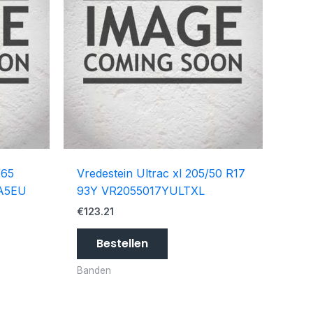
/65
Vredestein Ultrac xl 205/50 R17
A5EU
93Y VR2055017YULTXL
€
123.21
Bestellen
Banden