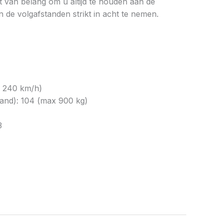
et van belang om u altijd te houden aan de
 de volgafstanden strikt in acht te nemen.
x 240 km/h)
and): 104 (max 900 kg)
3