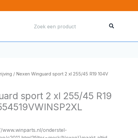
Zoeken
naar:
ijving
/ Nexen Winguard sport 2 xl 255/45 R19 104V
L
ard sport 2 xl 255/45 R19
554519VWINSP2XL
//www.winparts.nl/onderstel-
n/c2011.html?filter=merk{Nexen})maakt altijd