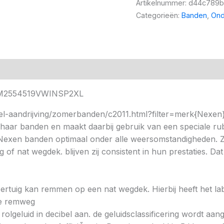
Artikelnummer:
d44c789b
Categorieën:
Banden
,
Ond
NEM2554519VWINSP2XL
l-aandrijving/zomerbanden/c2011.html?filter=merk{Nexen})
 haar banden en maakt daarbij gebruik van een speciale ru
 Nexen banden optimaal onder alle weersomstandigheden. Z
 nat wegdek. blijven zij consistent in hun prestaties. Dat
 voertuig kan remmen op een nat wegdek. Hierbij heeft het l
ere remweg
 rolgeluid in decibel aan. de geluidsclassificering wordt aan