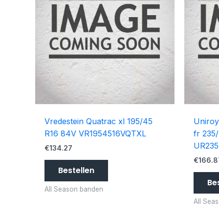
Vredestein Quatrac xl 195/45
Uniroy
R16 84V VR1954516VQTXL
fr 235
UR235
€
134.27
€
166.8
Bestellen
Be
All Season banden
All Sea