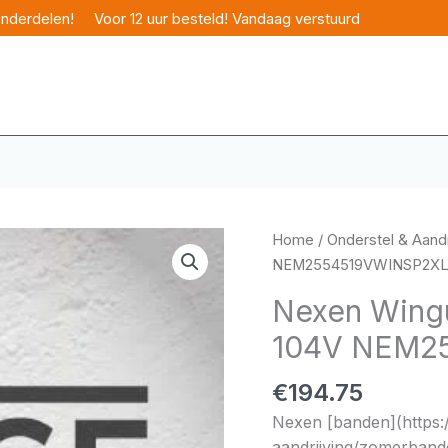
onderdelen!
Voor 12 uur besteld! Vandaag verstuurd
Home
/
Onderstel & Aandr
NEM2554519VWINSP2X
Nexen Wingu
104V NEM2
€
194.75
Nexen [banden](https:
aandrijving/zomerbande