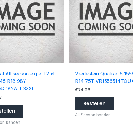
al All season expert 2 xl
Vredestein Quatrac 5 155
/45 R18 98Y
R14 75T VR1556514TQU
4518YALLS2XL
€
74.98
7
Bestellen
stellen
All Season banden
son banden