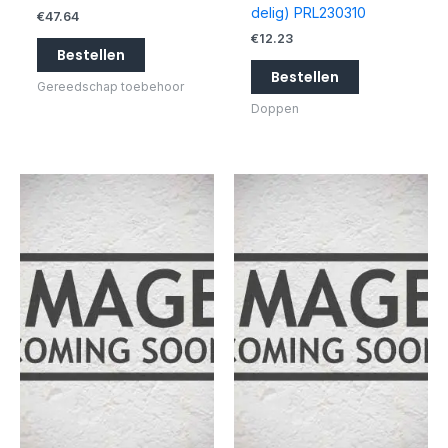
delig) PRL230310
€
47.64
€
12.23
Bestellen
Bestellen
Gereedschap toebehoor
Doppen