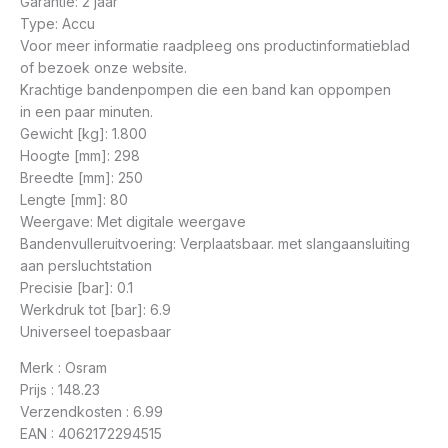
Garantie: 2 jaar
Type: Accu
Voor meer informatie raadpleeg ons productinformatieblad
of bezoek onze website.
Krachtige bandenpompen die een band kan oppompen
in een paar minuten.
Gewicht [kg]: 1.800
Hoogte [mm]: 298
Breedte [mm]: 250
Lengte [mm]: 80
Weergave: Met digitale weergave
Bandenvulleruitvoering: Verplaatsbaar. met slangaansluiting
aan persluchtstation
Precisie [bar]: 0.1
Werkdruk tot [bar]: 6.9
Universeel toepasbaar
Merk : Osram
Prijs : 148.23
Verzendkosten : 6.99
EAN : 4062172294515