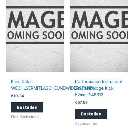
Klein Relais
Performance Instrument
WECHLSERMITLASCHEUNDWIDERSTAND
Zwart Analoge Klok
52mm PI48912
€
10.34
€
57.56
Bestellen
Bestellen
Elektrisch circuit
Accessoires