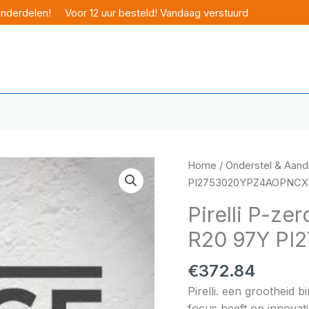
onderdelen!
Voor 12 uur besteld! Vandaag verstuurd
Home
/
Onderstel & Aandr
PI2753020YPZ4AOPNCX
Pirelli P-ze
R20 97Y P
€
372.84
Pirelli. een grootheid 
focus heeft op innovati