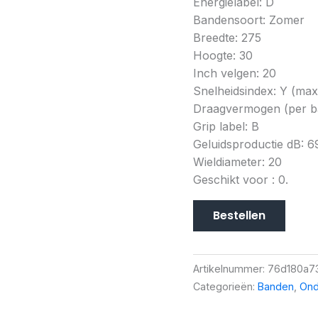
Energielabel: D
Bandensoort: Zomer
Breedte: 275
Hoogte: 30
Inch velgen: 20
Snelheidsindex: Y (ma
Draagvermogen (per b
Grip label: B
Geluidsproductie dB: 6
Wieldiameter: 20
Geschikt voor : 0.
Bestellen
Artikelnummer:
76d180a7
Categorieën:
Banden
,
Ond