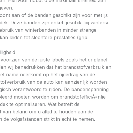
an. Hiervoor houdt u de maximale snelheid aan
geven.
oont aan of de banden geschikt zijn voor met ijs
k. Deze banden zijn enkel geschikt bij winterse
ebruik van winterbanden in minder strenge
 leiden tot slechtere prestaties (grip.
ligheid
oorzien van de juiste labels zoals het griplabel
illen wij benadrukken dat het brandstofverbruik en
met name neerkomt op het rijgedrag van de
tofverbruik van de auto kan aanzienlijk worden
gisch verantwoord te rijden. De bandenspanning
oleerd moeten worden om brandstofefficiÃ«ntie
dek te optimaliseren. Wat betreft de
et van belang om u altijd te houden aan de
 de volgafstanden strikt in acht te nemen.