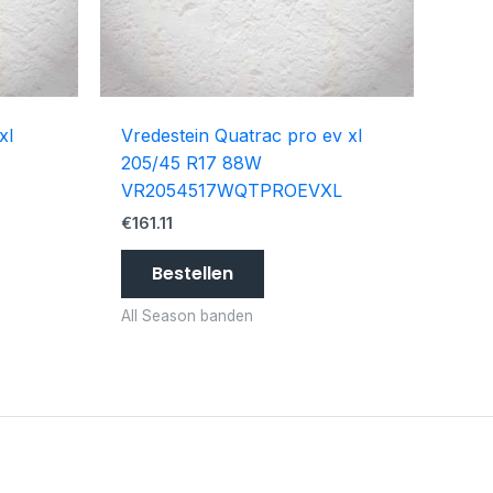
xl
Vredestein Quatrac pro ev xl
205/45 R17 88W
VR2054517WQTPROEVXL
€
161.11
Bestellen
All Season banden