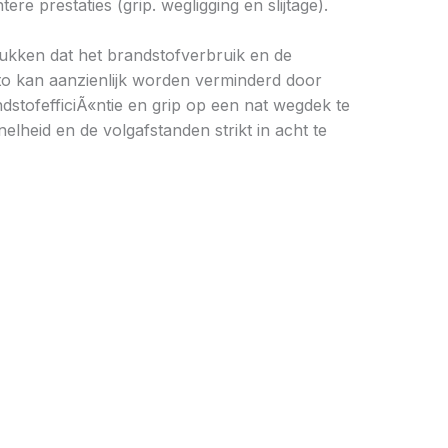
 prestaties (grip. wegligging en slijtage).
drukken dat het brandstofverbruik en de
to kan aanzienlijk worden verminderd door
stofefficiÃ«ntie en grip op een nat wegdek te
elheid en de volgafstanden strikt in acht te