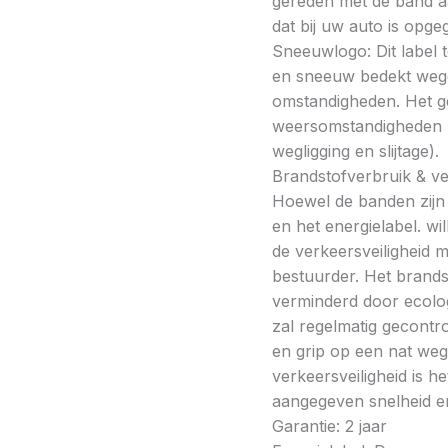
gereden met de band a
dat bij uw auto is opge
Sneeuwlogo: Dit label t
en sneeuw bedekt wegde
omstandigheden. Het g
weersomstandigheden kan
wegligging en slijtage).
Brandstofverbruik & vei
Hoewel de banden zijn v
en het energielabel. w
de verkeersveiligheid 
bestuurder. Het brands
verminderd door ecolo
zal regelmatig gecontr
en grip op een nat weg
verkeersveiligheid is h
aangegeven snelheid en
Garantie: 2 jaar