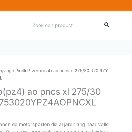
Zoeken
naar:
ijving
/ Pirelli P-zero(pz4) ao pncs xl 275/30 R20 97Y
L
ro(pz4) ao pncs xl 275/30
I2753020YPZ4AOPNCXL
binnen de motorsporten die al jarenlang haar volle
e. Ze zijn niet voor niets een van de marktleiders