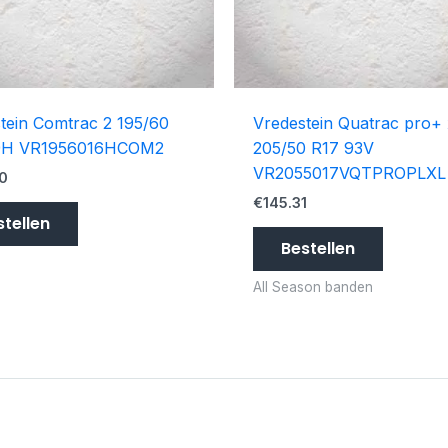
tein Comtrac 2 195/60
Vredestein Quatrac pro+ 
9H VR1956016HCOM2
205/50 R17 93V
VR2055017VQTPROPLXL
0
€
145.31
stellen
Bestellen
All Season banden