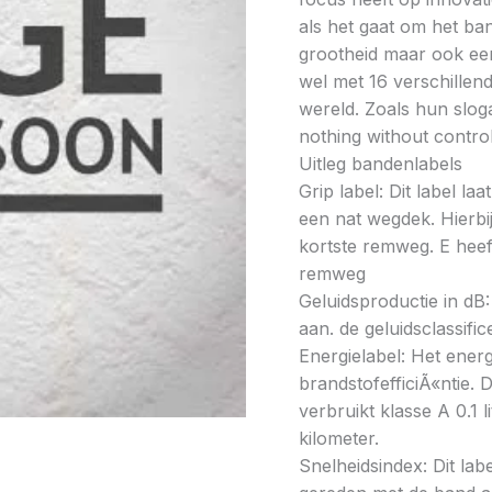
als het gaat om het ba
grootheid maar ook ee
wel met 16 verschillen
wereld. Zoals hun slo
nothing without contro
Uitleg bandenlabels
Grip label: Dit label l
een nat wegdek. Hierbij
kortste remweg. E heeft
remweg
Geluidsproductie in dB: 
aan. de geluidsclassifi
Energielabel: Het energ
brandstofefficiÃ«ntie. D
verbruikt klasse A 0.1 
kilometer.
Snelheidsindex: Dit la