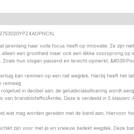
Y PI2753020YPZ4AOPNCXL
al jarenlang haar volle focus heeft op innovatie. Ze zijn nie
t alleen een grootheid maar ook een dikke voorsprong op i
. Zoals hun slogan passend en terecht opmerkt. &#039:Pow
 voertuig kan remmen op een nat wegdek. Hierbij heeft het l
ere remweg
 rolgeluid in decibel aan. de geluidsclassificering wordt aan
s van brandstofefficiÃ«ntie. Deze is verdeeld in 5 klassen: A 
heid wat mag worden gereden met de band aan. Hiervoor hou
chikt zijn voor met ijs en sneeuw bedekt wegdek. Deze band