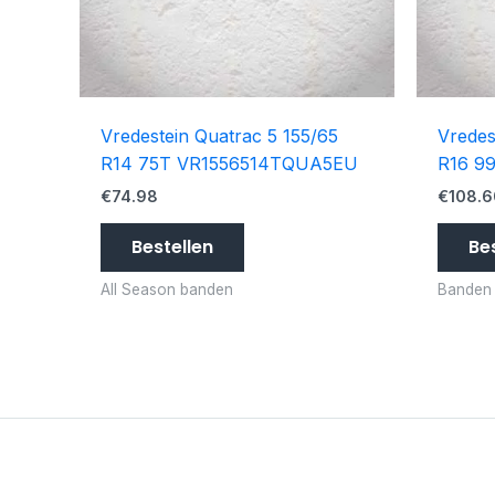
Vredestein Quatrac 5 155/65
Vredes
R14 75T VR1556514TQUA5EU
R16 9
€
74.98
€
108.6
Bestellen
Be
All Season banden
Banden