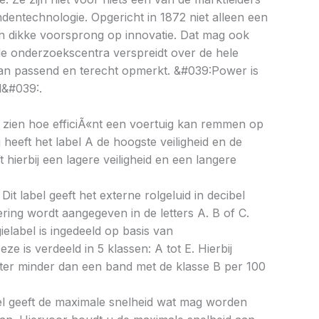
ndentechnologie. Opgericht in 1872 niet alleen een
n dikke voorsprong op innovatie. Dat mag ook
de onderzoekscentra verspreidt over de hele
gan passend en terecht opmerkt. &#039:Power is
l&#039:.
aat zien hoe efficiÃ«nt een voertuig kan remmen op
 heeft het label A de hoogste veiligheid en de
 hierbij een lagere veiligheid en een langere
Dit label geeft het externe rolgeluid in decibel
cering wordt aangegeven in de letters A. B of C.
ielabel is ingedeeld op basis van
eze is verdeeld in 5 klassen: A tot E. Hierbij
liter minder dan een band met de klasse B per 100
bel geeft de maximale snelheid wat mag worden