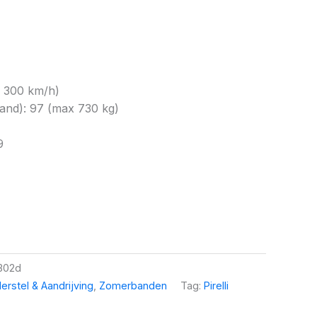
x 300 km/h)
and): 97 (max 730 kg)
9
302d
erstel & Aandrijving
,
Zomerbanden
Tag:
Pirelli