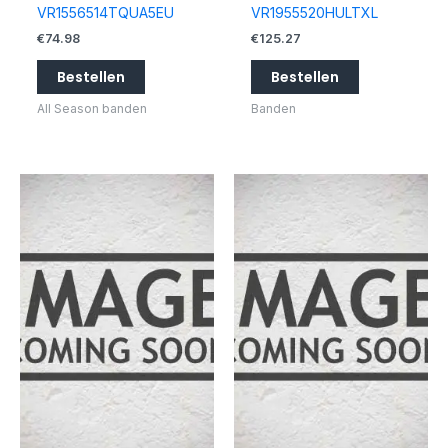
VR1556514TQUA5EU
VR1955520HULTXL
€
74.98
€
125.27
Bestellen
Bestellen
All Season banden
Banden