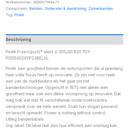
Artikelnummer:
d68607f4ee71
Categorieën:
Banden
,
Onderstel & Aandrijving
,
Zomerbanden
Tag:
Pirelli
Beschrijving
Pirelli P-zero(pz4)* elect xl 305/40 R20 112Y
PI3054020YPZ4BELXL
Pirelli. een grootheid binnen de motorsporten die al jarenlang
haar volle focus heeft op innovatie. Ze zijn niet voor niets
een van de marktleiders als het gaat om het
bandentechnologie. Opgericht in 1872 niet alleen een
grootheid maar ook een dikke voorsprong op innovatie. Dat
mag ook wel met 16 verschillende onderzoekscentra
verspreidt over de hele wereld. Zoals hun slogan passend
en terecht opmerkt. Power is nothing without control.
Uitleg bandenlabels
Grip label: Dit label laat zien hoe efficiënt een voertuig kan