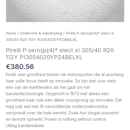
Home
/
Onderstel & Aandrijving
/ Pirelli P-zero(pz4)* elect xl
305/40 R20 112Y PI3054020YPZ4BELXL
Pirelli P-zero(pz4)* elect xl 305/40 R20
112Y PI3054020YPZ4BELXL
€
380.56
Pirelli. een grootheid binnen de motorsporten die al jarenlang
haar volle focus heeft op innovatie. Ze zijn niet voor niets
een van de marktleiders als het gaat om het
bandentechnologie. Opgericht in 1872 niet alleen een
grootheid maar ook een dikke voorsprong op innovatie. Dat
mag ook wel met 16 verschillende onderzoekscentra
verspreidt over de hele wereld. Zoals hun slogan passend
en terecht opmerkt. Power is nothing without control.
Uitleg bandenlabels