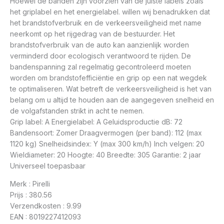
Hoewel de banden zijn voorzien van de juiste labels zoals
het griplabel en het energielabel. willen wij benadrukken dat
het brandstofverbruik en de verkeersveiligheid met name
neerkomt op het rijgedrag van de bestuurder. Het
brandstofverbruik van de auto kan aanzienlijk worden
verminderd door ecologisch verantwoord te rijden. De
bandenspanning zal regelmatig gecontroleerd moeten
worden om brandstofefficiëntie en grip op een nat wegdek
te optimaliseren. Wat betreft de verkeersveiligheid is het van
belang om u altijd te houden aan de aangegeven snelheid en
de volgafstanden strikt in acht te nemen.
Grip label: A Energielabel: A Geluidsproductie dB: 72
Bandensoort: Zomer Draagvermogen (per band): 112 (max
1120 kg) Snelheidsindex: Y (max 300 km/h) Inch velgen: 20
Wieldiameter: 20 Hoogte: 40 Breedte: 305 Garantie: 2 jaar
Universeel toepasbaar
Merk : Pirelli
Prijs : 380.56
Verzendkosten : 9.99
EAN : 8019227412093