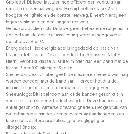
Grip label: Dit label laat zien hoe efficiënt een voertuig kan
remmen op een nat wegdek. Hierbij heeft het label A de
hoogste veiligheid en de kortste remweg. E heeft hierbij een
lagere veiligheid en een langere remweg
Geluidsproductie in dB: Dit label geeft het externe rolgeluid in
decibel aan. de geluidsclassificering wordt aangegeven in
de letters A. B of C.
Energielabel: Het energielabel is ingedeeld op basis van
brandstofefficiëntie. Deze is verdeeld in 5 klassen: A tot E.
Hierbij verbruikt klasse A 0.1 liter minder dan een band met de
klasse B per 100 kilometer.&nbsp:
Snelheidsindex: Dit label geeft de maximale snelheid wat mag
worden gereden met de band aan. Hiervoor houdt u de
maximale snelheid aan dat bij uw auto is opgegeven.
Sneeuwlogo: Dit label toont aan of de banden geschikt zijn
voor met ijs en sneeuw bedekt wegdek. Deze banden zijn
enkel geschikt bij winterse omstandigheden. Het gebruik van
winterbanden in minder strenge weersomstandigheden kan
leiden tot slechtere prestaties (grip. wegligging en
slijtage).&nbsp:
Brandstofverbruik & veiligheid