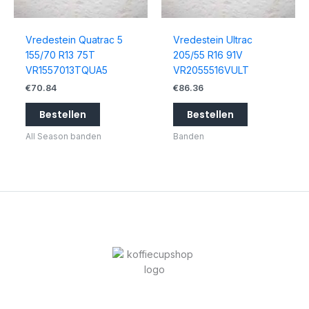
Vredestein Quatrac 5
Vredestein Ultrac
155/70 R13 75T
205/55 R16 91V
VR1557013TQUA5
VR2055516VULT
€
70.84
€
86.36
Bestellen
Bestellen
All Season banden
Banden