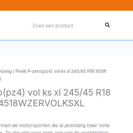
Zoeken
naar:
ijving
/ Pirelli P-zero(pz4) vol ks xl 245/45 R18 100W
L
ro(pz4) vol ks xl 245/45 R18
54518WZERVOLKSXL
binnen de motorsporten die al jarenlang haar volle
e. Ze zijn niet voor niets een van de marktleiders