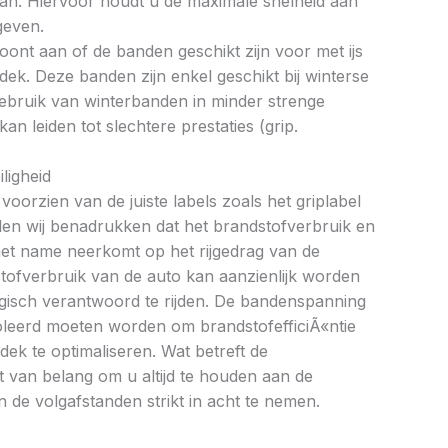
an. Hiervoor houdt u de maximale snelheid aan
geven.
oont aan of de banden geschikt zijn voor met ijs
k. Deze banden zijn enkel geschikt bij winterse
ebruik van winterbanden in minder strenge
 leiden tot slechtere prestaties (grip.
ligheid
oorzien van de juiste labels zoals het griplabel
illen wij benadrukken dat het brandstofverbruik en
met name neerkomt op het rijgedrag van de
tofverbruik van de auto kan aanzienlijk worden
gisch verantwoord te rijden. De bandenspanning
oleerd moeten worden om brandstofefficiÃ«ntie
dek te optimaliseren. Wat betreft de
et van belang om u altijd te houden aan de
 de volgafstanden strikt in acht te nemen.