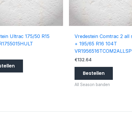
tein Ultrac 175/50 R15
Vredestein Comtrac 2 all
R1755015HULT
+ 195/65 R16 104T
VR1956516TCOM2ALLSP
€
132.64
stellen
Bestellen
All Season banden