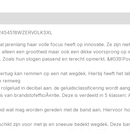
W PI2454518WZERVOLKSXL
al jarenlang haar volle focus heeft op innovatie. Ze zijn nie
t alleen een grootheid maar ook een dikke voorsprong op i
. Zoals hun slogan passend en terecht opmerkt. &#039:Pow
 voertuig kan remmen op een nat wegdek. Hierbij heeft het l
ere remweg
 rolgeluid in decibel aan. de geluidsclassificering wordt aan
s van brandstofefficiÃ«ntie. Deze is verdeeld in 5 klassen: A 
heid wat mag worden gereden met de band aan. Hiervoor hou
chikt zijn voor met ijs en sneeuw bedekt wegdek. Deze band