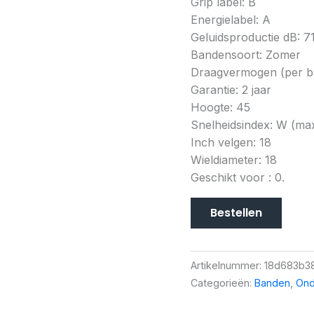
Grip label: B
Energielabel: A
Geluidsproductie dB: 7
Bandensoort: Zomer
Draagvermogen (per ba
Garantie: 2 jaar
Hoogte: 45
Snelheidsindex: W (ma
Inch velgen: 18
Wieldiameter: 18
Geschikt voor : 0.
Bestellen
Artikelnummer:
18d683b3
Categorieën:
Banden
,
Ond