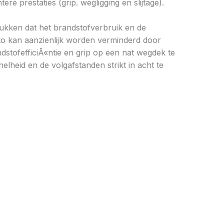
 prestaties (grip. wegligging en slijtage).
drukken dat het brandstofverbruik en de
to kan aanzienlijk worden verminderd door
stofefficiÃ«ntie en grip op een nat wegdek te
elheid en de volgafstanden strikt in acht te