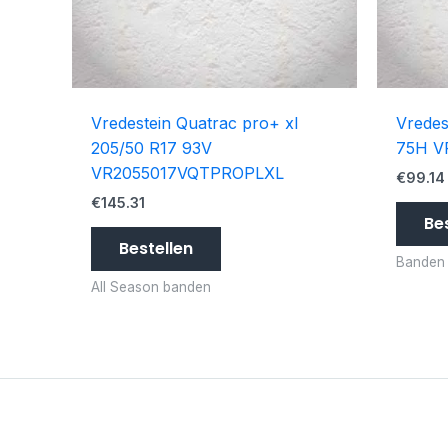
Vredestein Quatrac pro+ xl
Vredes
205/50 R17 93V
75H V
VR2055017VQTPROPLXL
€
99.14
€
145.31
Be
Bestellen
Banden
All Season banden