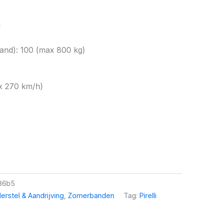
1
nd): 100 (max 800 kg)
x 270 km/h)
86b5
erstel & Aandrijving
,
Zomerbanden
Tag:
Pirelli