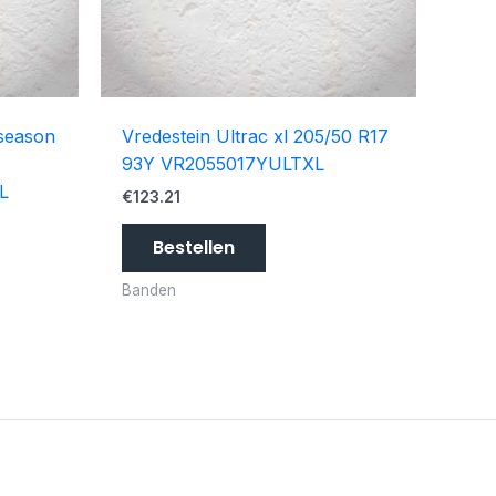
 season
Vredestein Ultrac xl 205/50 R17
93Y VR2055017YULTXL
L
€
123.21
Bestellen
Banden