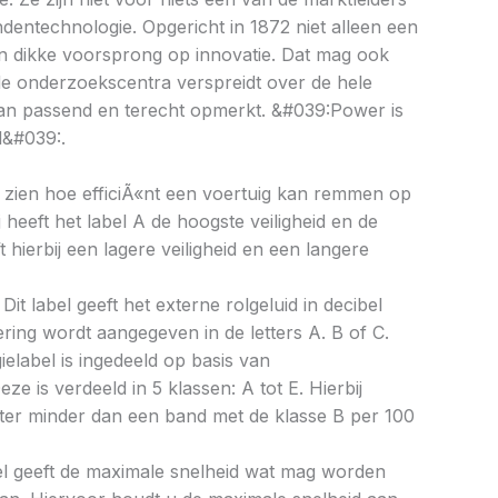
ndentechnologie. Opgericht in 1872 niet alleen een
n dikke voorsprong op innovatie. Dat mag ook
de onderzoekscentra verspreidt over de hele
gan passend en terecht opmerkt. &#039:Power is
l&#039:.
aat zien hoe efficiÃ«nt een voertuig kan remmen op
 heeft het label A de hoogste veiligheid en de
 hierbij een lagere veiligheid en een langere
Dit label geeft het externe rolgeluid in decibel
cering wordt aangegeven in de letters A. B of C.
ielabel is ingedeeld op basis van
eze is verdeeld in 5 klassen: A tot E. Hierbij
liter minder dan een band met de klasse B per 100
bel geeft de maximale snelheid wat mag worden