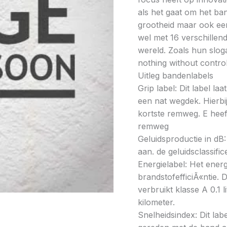
als het gaat om het ba
grootheid maar ook ee
wel met 16 verschillen
wereld. Zoals hun slo
nothing without contro
Uitleg bandenlabels
Grip label: Dit label l
een nat wegdek. Hierbij
kortste remweg. E heeft
remweg
Geluidsproductie in dB: 
aan. de geluidsclassifi
Energielabel: Het energ
brandstofefficiÃ«ntie. D
verbruikt klasse A 0.1 
kilometer.
Snelheidsindex: Dit la