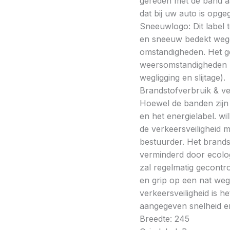
gereden met de band a
dat bij uw auto is opge
Sneeuwlogo: Dit label t
en sneeuw bedekt wegde
omstandigheden. Het g
weersomstandigheden kan
wegligging en slijtage).
Brandstofverbruik & vei
Hoewel de banden zijn v
en het energielabel. w
de verkeersveiligheid 
bestuurder. Het brands
verminderd door ecolo
zal regelmatig gecontr
en grip op een nat weg
verkeersveiligheid is h
aangegeven snelheid en
Breedte: 245