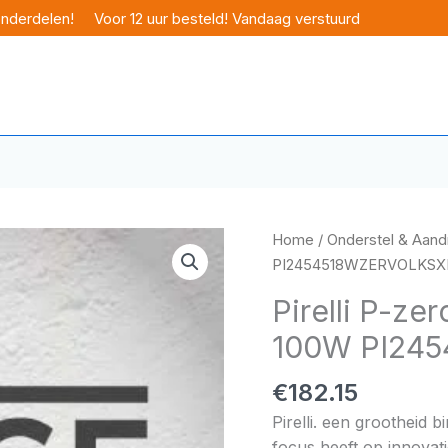
onderdelen!
Voor 12 uur besteld! Vandaag verstuurd
Home
/
Onderstel & Aandr
PI2454518WZERVOLKSX
Pirelli P-ze
100W PI24
€
182.15
Pirelli. een grootheid 
focus heeft op innovati